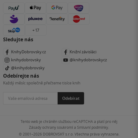
+ 17
Sledujte nás
KnihyDobrovsky.cz
Knižní závisláci
knihydobrovsky
@knihydobrovskycz
@knihydobrovsky
Odebírejte nás
Každý měsíc společně přečteme tisíce knih
Odebírat
Tento web je chráněn službou reCAPTCHA a platí pro něj
Zásady ochrany soukromí
a
Smluvní podmínky
.
© 2001–2026
DOBROVSKÝ s.r.o. Všechna práva vyhrazena.