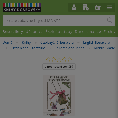
Vyhledávání
Bestsellery
Učebnice
Školní potřeby
Dark romance
Zachra
Nacházíte
Domů
Knihy
Cizojazyčná literatura
English literature
»
»
»
se
Fiction and Literature
Children and Teens
Middle Grade
»
»
»
zde:
0.0
z
5
0 hodnocení čtenářů
hvězdiček