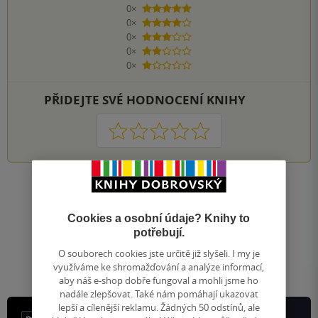
0×
5 hvězdiček
0×
4 hvězdičky
0×
3 hvězdičky
0×
2 hvězdičky
0×
1 hvezdička
PŘIDEJTE SVÉ HODNOCENÍ KNIHY
1
2
3
4
5
Nahoru
Zobrazeno 20 z 20
Cookies a osobní údaje? Knihy to
1
/ 1
potřebují.
Přejít
na
O souborech cookies jste určitě již slyšeli. I my je
stránku
využíváme ke shromažďování a analýze informací,
aby náš e-shop dobře fungoval a mohli jsme ho
nadále zlepšovat. Také nám pomáhají ukazovat
lepší a cílenější reklamu. Žádných 50 odstínů, ale