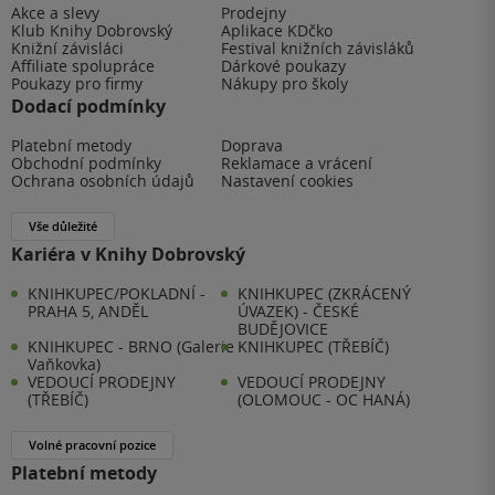
Akce a slevy
Prodejny
Klub Knihy Dobrovský
Aplikace KDčko
Knižní závisláci
Festival knižních závisláků
Affiliate spolupráce
Dárkové poukazy
Poukazy pro firmy
Nákupy pro školy
Dodací podmínky
Platební metody
Doprava
Obchodní podmínky
Reklamace a vrácení
Ochrana osobních údajů
Nastavení cookies
Vše důležité
Kariéra v Knihy Dobrovský
KNIHKUPEC/POKLADNÍ -
KNIHKUPEC (ZKRÁCENÝ
PRAHA 5, ANDĚL
ÚVAZEK) - ČESKÉ
BUDĚJOVICE
KNIHKUPEC - BRNO (Galerie
KNIHKUPEC (TŘEBÍČ)
Vaňkovka)
VEDOUCÍ PRODEJNY
VEDOUCÍ PRODEJNY
(TŘEBÍČ)
(OLOMOUC - OC HANÁ)
Volné pracovní pozice
Platební metody