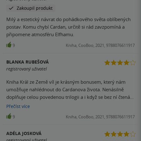
Zakoupil produkt
Milý a estetický návrat do pohádkového světa oblíbených
postav. Komu chybí Cardan, určitě si rád zavzpomíná a
připomene atmosféru Elfhamu.
9
Kniha, CooBoo, 2021, 9788076611917
BLANKA RUBEŠOVÁ
registrovaný uživatel
Kniha Král ze Země víl je krásným bonusem, který nám
umožňuje nahlédnout do Cardanova života. Nenásilně
doplňuje celou povedenou trilogii a i když se bez ní čtenář
obejde, stojí za to si ji přečíst. Mě osobně velmi bavila –
Přečíst
více
díky nádherným ilustracím jsem ji zvládla za jedno
9
Kniha, CooBoo, 2021, 9788076611917
odpoledne.
ADÉLA JOSKOVÁ
registrovaný uživatel