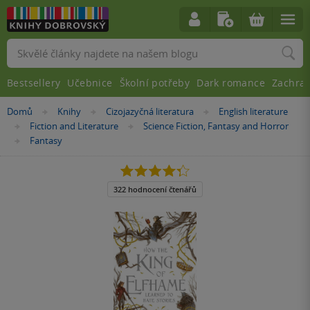
Vyhledávání
Bestsellery
Učebnice
Školní potřeby
Dark romance
Zachra
Nacházíte
Domů
Knihy
Cizojazyčná literatura
English literature
»
»
»
se
Fiction and Literature
Science Fiction, Fantasy and Horror
»
»
zde:
Fantasy
»
4.3
z
5
322 hodnocení čtenářů
hvězdiček