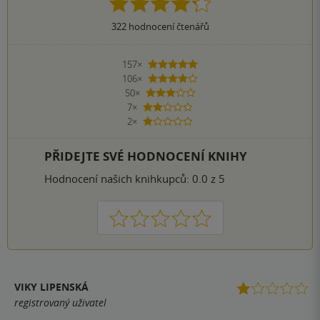
322
hodnocení čtenářů
157×
5 hvězdiček
106×
4 hvězdičky
50×
3 hvězdičky
7×
2 hvězdičky
2×
1 hvezdička
PŘIDEJTE SVÉ HODNOCENÍ KNIHY
Hodnocení našich knihkupců: 0.0 z 5
1
2
3
4
5
VIKY LIPENSKÁ
registrovaný uživatel