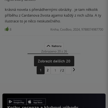
krásná novela s přenádhernými obrázky . je tam několik
příběhu z Cardanova života ajjamsi každý z nich užila. A ty
ilustrace to je něco neskutečného.
8
Kniha, CooBoo, 2024, 9788074987700
Nahoru
Zobrazeno 20 z 26
Zobrazit dalších 20
1
2
/ 2
Přejít
na
stránku
Knihy, recenze a klubové výhody