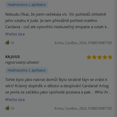
Hodnoceno z aplikace
Nebudu říkat, že jsem nečekala víc. Víc pohledů ohledně
jeho vztahu k Jude. Je tam převážně pohled malého
Cardana - což ale vytvořilo neskutečný empatie a vztah ke
Cardanovi - a to jsem na začátku Krutého prince nečekala,
Přečíst
více
že mi to jeho chování něco omluví. Malý Cardan a jeho
10
Kniha, CooBoo, 2024, 9788074987700
dětství je srdce drásající.
KAJUUS
registrovaný uživatel
Hodnoceno z aplikace
Tohle bylo jako návrat domů! Bylo strašné fajn se vrátit k
sérii! Krásný doplněk o dětství a dospívání Cardana! Arlog
se jevila ze začátku jako vpohode postava a pak... Who Are
you?? jsem si říkala! Konečně sme se dozvěděli více o
Přečíst
více
vztahu s Nicasii! Nemám k tomu co vytknout, ilustrace
10
Kniha, CooBoo, 2024, 9788074987700
strašně nádherné.