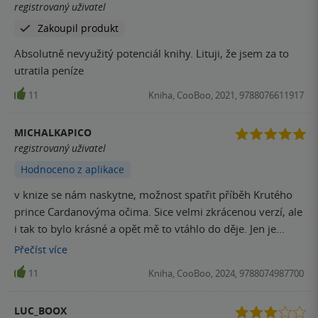
registrovaný uživatel
Zakoupil produkt
Absolutně nevyužitý potenciál knihy. Lituji, že jsem za to
utratila peníze
11
Kniha, CooBoo, 2021, 9788076611917
MICHALKAPICO
registrovaný uživatel
Hodnoceno z aplikace
v knize se nám naskytne, možnost spatřit příběh Krutého
prince Cardanovýma očima. Sice velmi zkrácenou verzí, ale
i tak to bylo krásné a opět mě to vtáhlo do děje. Jen je
opravdu škoda, že je to tak stručné, vůbec by mi nevadila
Přečíst
více
další 300 stránková kniha z podrobnějšího popisu.. ale i
11
Kniha, CooBoo, 2024, 9788074987700
tak, jsem si knihu užila a mohu ji doporučit. ‍♂️
LUC_BOOX