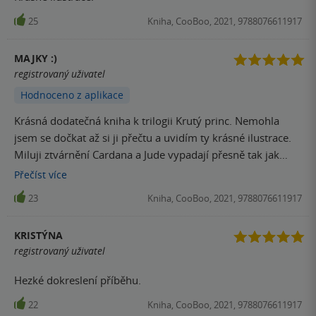
25
Kniha, CooBoo, 2021, 9788076611917
MAJKY :)
registrovaný uživatel
Hodnoceno z aplikace
Krásná dodatečná kniha k trilogii Krutý princ. Nemohla
jsem se dočkat až si ji přečtu a uvidím ty krásné ilustrace.
Miluji ztvárnění Cardana a Jude vypadají přesně tak jak
bych si je představovala já. Kniha výpravý o Cradanově
Přečíst
více
životě. Moc pěkná, dodatečná a oddychová četba.
23
Kniha, CooBoo, 2021, 9788076611917
KRISTÝNA
registrovaný uživatel
Hezké dokreslení příběhu.
22
Kniha, CooBoo, 2021, 9788076611917