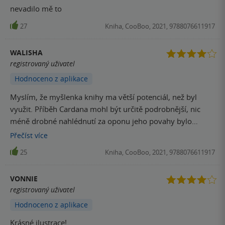
nevadilo mě to
27
Kniha, CooBoo, 2021, 9788076611917
WALISHA
registrovaný uživatel
Hodnoceno z aplikace
Myslím, že myšlenka knihy ma větší potenciál, než byl
využit. Příběh Cardana mohl být určitě podrobnější, nic
méně drobné nahlédnutí za oponu jeho povahy bylo
zajímavým prozřením.
Přečíst
více
25
Kniha, CooBoo, 2021, 9788076611917
VONNIE
registrovaný uživatel
Hodnoceno z aplikace
Krásné ilustrace!