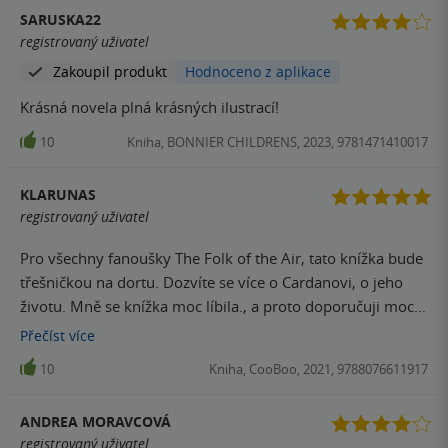
SARUSKA22
registrovaný uživatel
Zakoupil produkt
Hodnoceno z aplikace
Krásná novela plná krásných ilustrací!
10
Kniha, BONNIER CHILDRENS, 2023, 9781471410017
KLARUNAS
registrovaný uživatel
Pro všechny fanoušky The Folk of the Air, tato knížka bude
třešničkou na dortu. Dozvíte se více o Cardanovi, o jeho
životu. Mně se knížka moc líbila., a proto doporučuji moc
<3
Přečíst
více
10
Kniha, CooBoo, 2021, 9788076611917
ANDREA MORAVCOVÁ
registrovaný uživatel