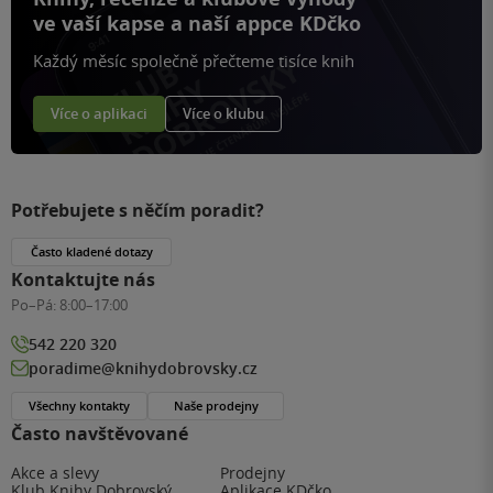
ve vaší kapse a naší appce KDčko
Každý měsíc společně přečteme tisíce knih
Více o aplikaci
Více o klubu
Potřebujete s něčím poradit?
Často kladené dotazy
Kontaktujte nás
Po–Pá:
8:00–17:00
542 220 320
poradime@knihydobrovsky.cz
Všechny kontakty
Naše prodejny
Často navštěvované
Akce a slevy
Prodejny
Klub Knihy Dobrovský
Aplikace KDčko