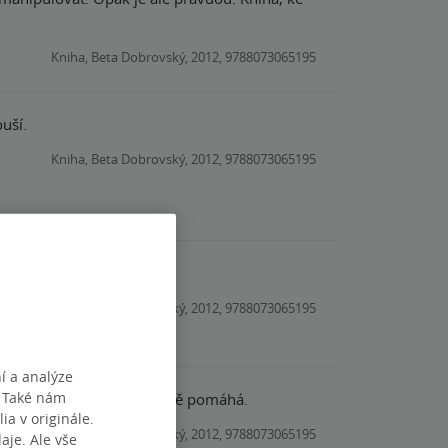
Kniha, Beta Dobrovský, 2012, 9788073065195
ouší.
Kniha, Beta Dobrovský, 2012, 9788073065195
Čtivá, přehledná kniha, která rozšíří obzory a pomůže. Někdy možná mírně zastaralá ( můj názor). Doporučuji.
Kniha, Beta Dobrovský, 2012, 9788073065195
í a analýze
. Také nám
ému dokáže pomoct. Skutečně pomáhá.
ia v originále.
Kniha, Beta Dobrovský, 2012, 9788073065195
je. Ale vše