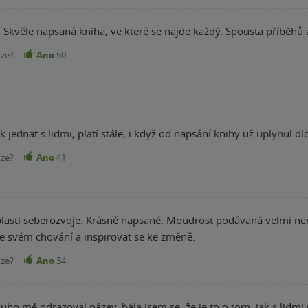
t. Skvěle napsaná kniha, ve které se najde každý. Spousta příběh
nze?
Ano
50
 jednat s lidmi, platí stále, i když od napsání knihy už uplynul dl
nze?
Ano
41
blasti seberozvoje. Krásně napsané. Moudrost podávaná velmi n
e svém chování a inspirovat se ke změně.
nze?
Ano
34
uho mě odrazoval název, bála jsem se, že je to o tom, jak s lidmi