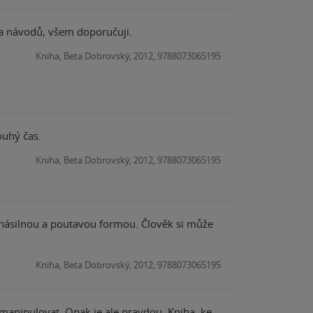
ů a návodů, všem doporučuji.
Kniha, Beta Dobrovský, 2012, 9788073065195
ouhý čas.
Kniha, Beta Dobrovský, 2012, 9788073065195
enásilnou a poutavou formou. Člověk si může
Kniha, Beta Dobrovský, 2012, 9788073065195
 manipulovat. Opak je ale pravdou. Kniha, ke