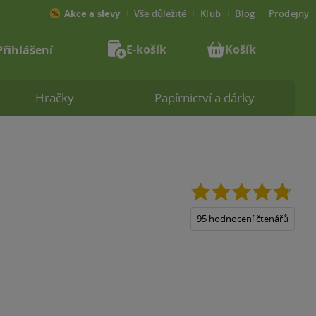
Akce a slevy
Vše důležité
Klub
Blog
Prodejny
E-košík
Košík
Přihlášení
Hračky
Papírnictví a dárky
4.8
z
5
95 hodnocení čtenářů
hvězdiček