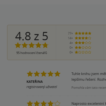
4.8
z
5
77×
5 hvězdiče
14×
4 hvězdičky
4×
3 hvězdičky
0×
2 hvězdičky
0×
95
hodnocení čtenářů
1 hvezdička
Tuhle knihu jsem měla
lepšímu řešení. Rozhod
KATEŘINA
registrovaný uživatel
Pomohla vám tato rece
Naprosto excelentní 