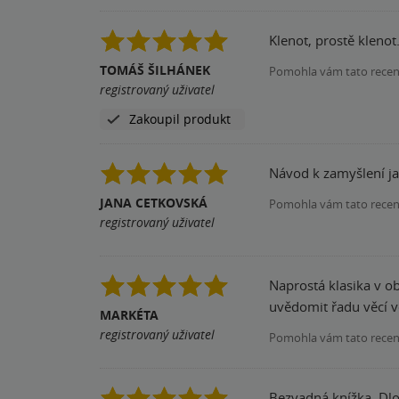
Klenot, prostě kleno
TOMÁŠ ŠILHÁNEK
Pomohla vám tato rece
registrovaný uživatel
Zakoupil produkt
Návod k zamyšlení jak
JANA CETKOVSKÁ
Pomohla vám tato rece
registrovaný uživatel
Naprostá klasika v o
uvědomit řadu věcí v
MARKÉTA
registrovaný uživatel
Pomohla vám tato rece
Bezvadná knížka. Dlo