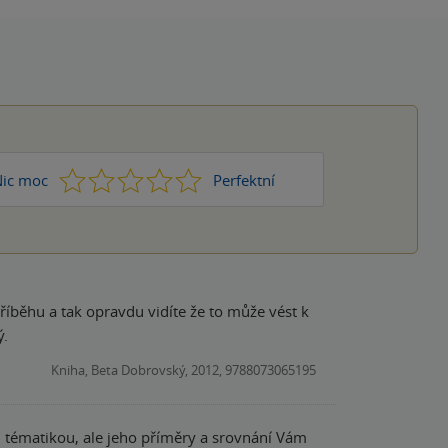
1
2
3
4
5
ic moc
Perfektní
příběhu a tak opravdu vidíte že to může vést k
ý.
Kniha, Beta Dobrovský, 2012, 9788073065195
 tématikou, ale jeho příměry a srovnání Vám