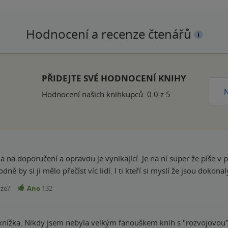
Hodnocení a recenze čtenářů
k
PŘIDEJTE SVÉ HODNOCENÍ KNIHY
N
Hodnocení našich knihkupců: 0.0 z 5
 na doporučení a opravdu je vynikající. Je na ní super že píše v 
ně by si ji mělo přečíst víc lidí. I ti kteří si myslí že jsou dokonal
nze?
Ano
132
knížka. Nikdy jsem nebyla velkým fanouškem knih s "rozvojovou"