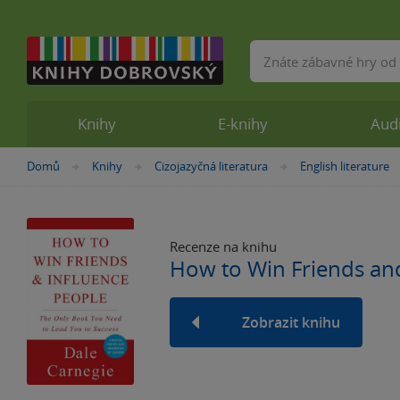
Vyhledávání
Knihy
E-knihy
Aud
Nacházíte
Domů
Knihy
Cizojazyčná literatura
English literature
»
»
»
se
zde:
Recenze na knihu
How to Win Friends an
Zobrazit knihu