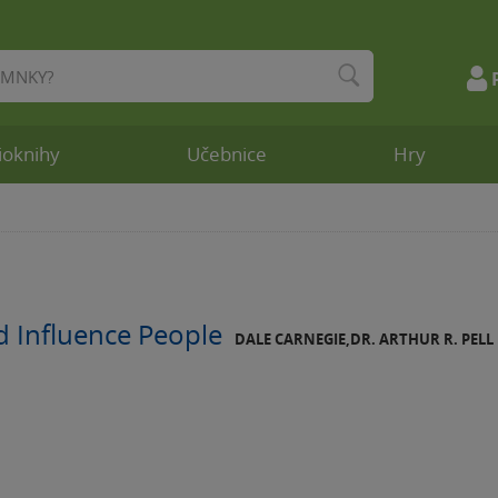
ioknihy
Učebnice
Hry
d Influence People
DALE CARNEGIE,DR. ARTHUR R. PELL