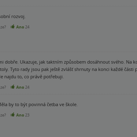
obní rozvoj.
nze?
Ano
24
lmi dobře. Ukazuje, jak taktním způsobem dosáhnout svého. Na kon
itoly. Tyto rady jsou pak ještě zvlášť shrnuty na konci každé čás
le najdu to, co právě potřebuji.
nze?
Ano
24
ěla by to být povinná četba ve škole.
nze?
Ano
23