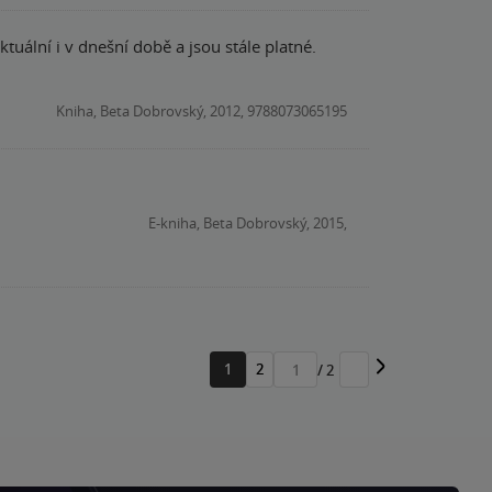
Kniha, Beta Dobrovský, 2012, 9788073065195
E-kniha, Beta Dobrovský, 2015,
1
2
/ 2
Přejít
na
stránku