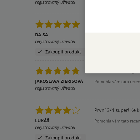
registrovaný uživatel
Nestala se bestseller
Ačkoli je kniha velmi 
DA SA
registrovaný uživatel
Pomohla vám tato rece
Zakoupil produkt
Knížka, kterou stojí za
JAROSLAVA ZIERISOVÁ
Pomohla vám tato rece
registrovaný uživatel
První 3/4 super! Ke k
LUKÁŠ
Pomohla vám tato rece
registrovaný uživatel
Zakoupil produkt