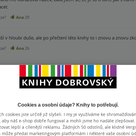
acet.
nze?
Ano
29
uší v hloubi duše, ale po přečtení této knihy to i znovu a znovu zk
nze?
Ano
26
nze?
Ano
26
Cookies a osobní údaje? Knihy to potřebují.
h cookies jste určitě již slyšeli. I my je využíváme ke shromažďován
, aby náš e-shop dobře fungoval a mohli jsme ho nadále zlepšovat
 velmi pěkná kniha, určitě jí doporučuji všem bez výjimky. Každ
vat lepší a cílenější reklamu. Žádných 50 odstínů, ale klidně Vergil
nze?
Ano
26
s může předat marketingovým platformám i některé vaše osobní úda