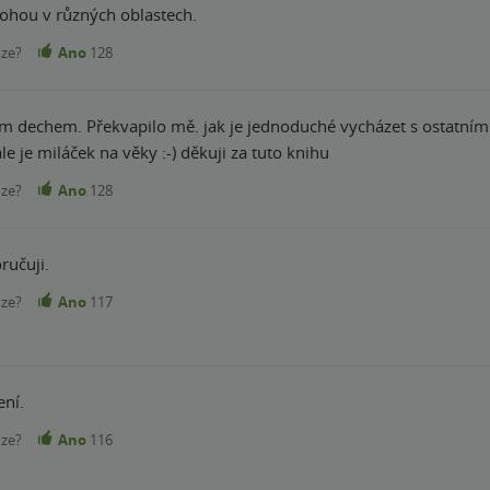
hou v různých oblastech.
nze?
Ano
128
m dechem. Překvapilo mě. jak je jednoduché vycházet s ostatními :
 Prostě Dale je miláček na věky :-) děkuji za tuto knihu
nze?
Ano
128
ručuji.
nze?
Ano
117
ení.
nze?
Ano
116