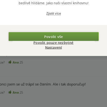
bedlivě hlídáme. Jako naši vlastní knihovnu!
Zjistit více
em pro nic za nic. Velmi přínosná knížka pro lidi, kteří by rádi vy
čtivá, dejte na doporučení autora a neprolítněte jí.
nze?
Ano
25
Povolit vše
Povolit pouze nezbytné
Nastavení
 to přečíst, a vracet se k ní
nze?
Ano
25
onci jsem se už trápil se čtením. Ale i tak doporučuji!
nze?
Ano
25