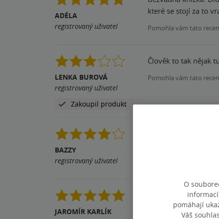
které se stojí za to vr
ADÉLA
registrovaný uživatel
Pomohla vám tato rece
Člověk to tak nějak t
LENKA BUROVÁ
Pomohla vám tato rece
registrovaný uživatel
Zakoupil produkt
BAZZY
Pomohla vám tato rece
registrovaný uživatel
O souborec
informací
Musím říct, že je to
pomáhají ukazo
JAROMÍR KARLÍK
Pomohla vám tato rece
Váš souhla