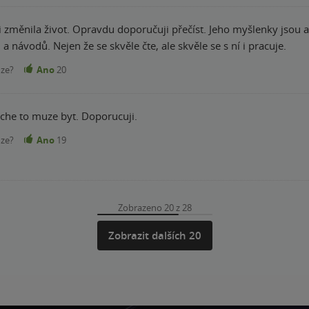
ivot. Opravdu doporučuji přečíst. Jeho myšlenky jsou aktuální i v dnešní době a jsou stále platné.
a návodů. Nejen že se skvěle čte, ale skvěle se s ní i pracuje.
nze?
Ano
20
che to muze byt. Doporucuji.
nze?
Ano
19
Zobrazeno 20 z 28
Zobrazit dalších 20