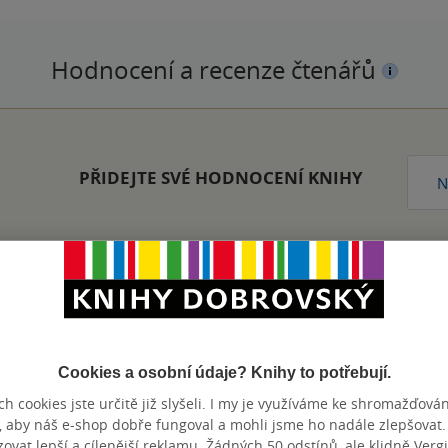
Hodnocení a recenze čtenářů
PŘIDEJTE SVÉ HODNOCENÍ KNIHY
N
Zobrazeno 20 z 20
Cookies a osobní údaje? Knihy to potřebují.
h cookies jste určitě již slyšeli. I my je využíváme ke shromažďován
, aby náš e-shop dobře fungoval a mohli jsme ho nadále zlepšovat
vat lepší a cílenější reklamu. Žádných 50 odstínů, ale klidně Vergil