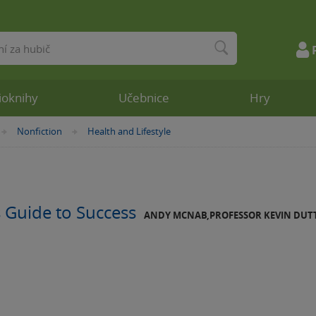
ioknihy
Učebnice
Hry
Nonfiction
Health and Lifestyle
»
»
 Guide to Success
ANDY MCNAB,PROFESSOR KEVIN DU