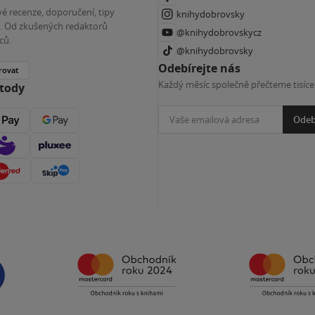
é recenze, doporučení, tipy
knihydobrovsky
ky. Od zkušených redaktorů
@knihydobrovskycz
ců.
@knihydobrovsky
Odebírejte nás
rovat
Každý měsíc společně přečteme tisíce
etody
Odeb