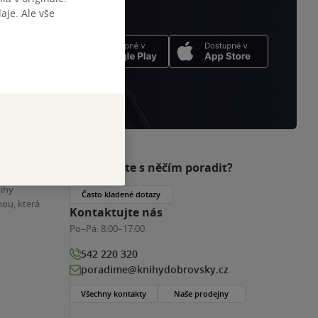
je. Ale vše
Potřebujete s něčím poradit?
nihy
Často kladené dotazy
ou, která
Kontaktujte nás
Po–Pá:
8:00–17:00
542 220 320
poradime@knihydobrovsky.cz
Všechny kontakty
Naše prodejny