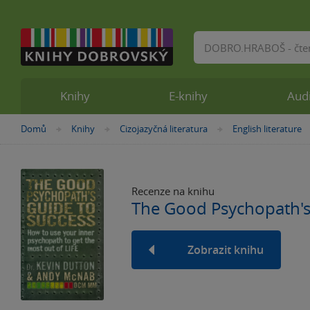
Vyhledávání
Knihy
E-knihy
Aud
Nacházíte
Domů
Knihy
Cizojazyčná literatura
English literature
»
»
»
se
zde:
Recenze na knihu
The Good Psychopath's
Zobrazit knihu