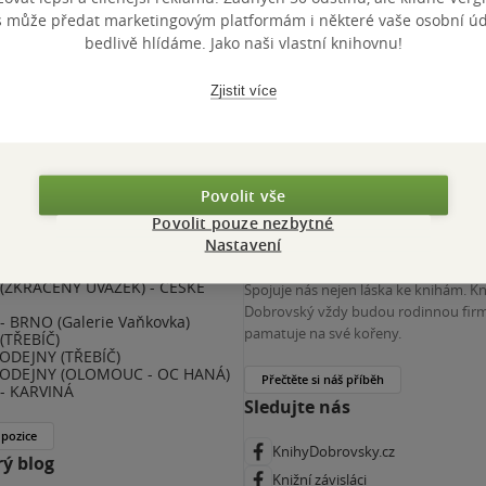
výhody
s může předat marketingovým platformám i některé vaše osobní úda
 KDčko
bedlivě hlídáme. Jako naši vlastní knihovnu!
Zjistit více
Povolit vše
Povolit pouze nezbytné
Nastavení
nihy Dobrovský
Více o nás
(ZKRÁCENÝ ÚVAZEK) - ČESKÉ
Spojuje nás nejen láska ke knihám. K
E
Dobrovský vždy budou rodinnou firm
 BRNO (Galerie Vaňkovka)
pamatuje na své kořeny.
(TŘEBÍČ)
ODEJNY (TŘEBÍČ)
ODEJNY (OLOMOUC - OC HANÁ)
Přečtěte si náš příběh
- KARVINÁ
Sledujte nás
 pozice
KnihyDobrovsky.cz
ý blog
Knižní závisláci