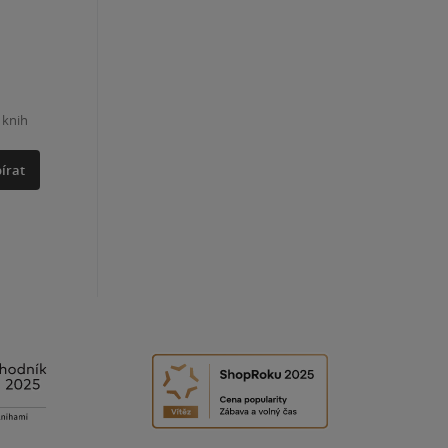
 knih
írat