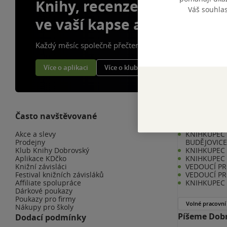
Knihy, recenze a klubové 
Váš souhla
ve vaší kapse a naší appce
Každý měsíc společně přečteme tisíce knih
Více o aplikaci
Více o klubu
Často navštěvované
Kariéra v K
Akce a slevy
KNIHKUPEC 
Prodejny
BUDĚJOVIC
Klub Knihy Dobrovský
KNIHKUPEC -
Aplikace KDčko
KNIHKUPEC 
Knižní závisláci
VEDOUCÍ PR
Festival knižních závisláků
VEDOUCÍ PR
Affiliate spolupráce
KNIHKUPEC 
Dárkové poukazy
Poukazy pro firmy
Volné pracovní
Nákupy pro školy
Píšeme Dobr
Dodací podmínky