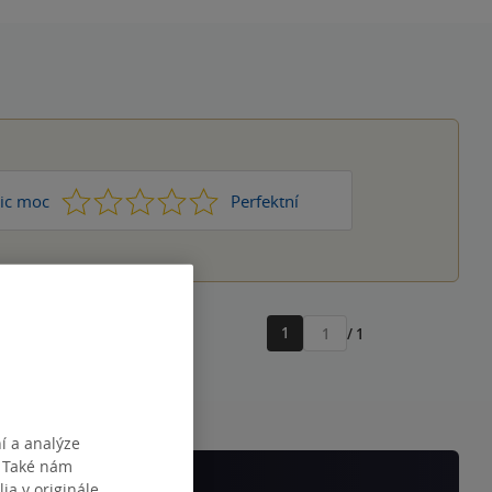
1
2
3
4
5
ic moc
Perfektní
1
/ 1
Přejít
na
stránku
í a analýze
. Také nám
ia v originále.