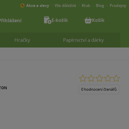
Akce a slevy
Vše důležité
Klub
Blog
Prodejny
E-košík
Košík
Přihlášení
Hračky
Papírnictví a dárky
0.0
z
TTON
5
0 hodnocení čtenářů
hvězdiček