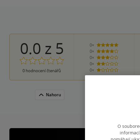
0.0
z
5
0×
5 hvězdiček
0×
4 hvězdičky
0×
3 hvězdičky
0×
2 hvězdičky
0×
0
hodnocení čtenářů
1 hvezdička
Nahoru
O souborec
informací
pomáhají ukazo