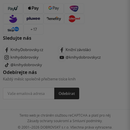
+ 17
Sledujte nás
KnihyDobrovsky.cz
Knižní závisláci
knihydobrovsky
@knihydobrovskycz
@knihydobrovsky
Odebírejte nás
Každý měsíc společně přečteme tisíce knih
Odebírat
Tento web je chráněn službou reCAPTCHA a platí pro něj
Zásady ochrany soukromí
a
Smluvní podmínky
.
© 2001–2026
DOBROVSKÝ s.r.o. Všechna práva vyhrazena.