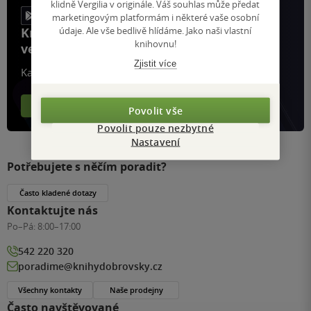
klidně Vergilia v originále. Váš souhlas může předat
marketingovým platformám i některé vaše osobní
údaje. Ale vše bedlivě hlídáme. Jako naši vlastní
Knihy, recenze a klubové výhody
knihovnu!
ve vaší kapse a naší appce KDčko
Zjistit více
Každý měsíc společně přečteme tisíce knih
Více o aplikaci
Více o klubu
Povolit vše
Povolit pouze nezbytné
Nastavení
Potřebujete s něčím poradit?
Často kladené dotazy
Kontaktujte nás
Po–Pá:
8:00–17:00
542 220 320
poradime@knihydobrovsky.cz
Všechny kontakty
Naše prodejny
Často navštěvované