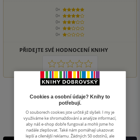
0×
5 hvězdiček
0×
4 hvězdičky
0×
3 hvězdičky
0×
2 hvězdičky
0×
1 hvezdička
PŘIDEJTE SVÉ HODNOCENÍ KNIHY
1
2
3
4
5
Nahoru
Cookies a osobní údaje? Knihy to
Zobrazeno 20 z 20
potřebují.
1
/ 1
Přejít
O souborech cookies jste určitě již slyšeli. I my je
na
využíváme ke shromažďování a analýze informací,
stránku
aby náš e-shop dobře fungoval a mohli jsme ho
nadále zlepšovat. Také nám pomáhají ukazovat
lepší a cílenější reklamu. Žádných 50 odstínů, ale