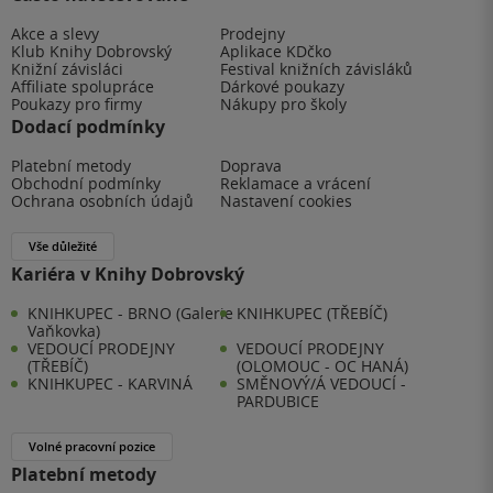
Akce a slevy
Prodejny
Klub Knihy Dobrovský
Aplikace KDčko
Knižní závisláci
Festival knižních závisláků
Affiliate spolupráce
Dárkové poukazy
Poukazy pro firmy
Nákupy pro školy
Dodací podmínky
Platební metody
Doprava
Obchodní podmínky
Reklamace a vrácení
Ochrana osobních údajů
Nastavení cookies
Vše důležité
Kariéra v Knihy Dobrovský
KNIHKUPEC - BRNO (Galerie
KNIHKUPEC (TŘEBÍČ)
Vaňkovka)
VEDOUCÍ PRODEJNY
VEDOUCÍ PRODEJNY
(TŘEBÍČ)
(OLOMOUC - OC HANÁ)
KNIHKUPEC - KARVINÁ
SMĚNOVÝ/Á VEDOUCÍ -
PARDUBICE
Volné pracovní pozice
Platební metody