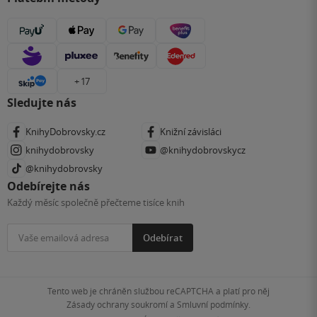
+ 17
Sledujte nás
KnihyDobrovsky.cz
Knižní závisláci
knihydobrovsky
@knihydobrovskycz
@knihydobrovsky
Odebírejte nás
Každý měsíc společně přečteme tisíce knih
Odebírat
Tento web je chráněn službou reCAPTCHA a platí pro něj
Zásady ochrany soukromí
a
Smluvní podmínky
.