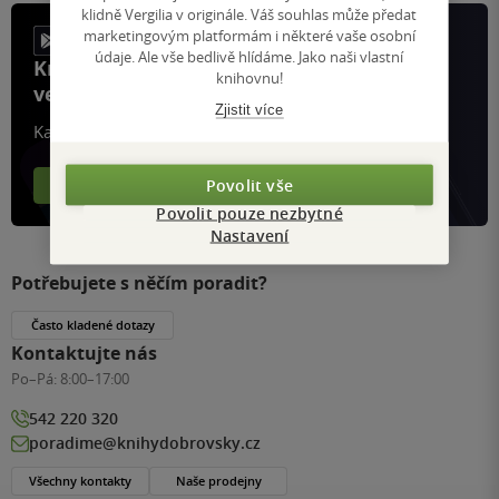
klidně Vergilia v originále. Váš souhlas může předat
marketingovým platformám i některé vaše osobní
údaje. Ale vše bedlivě hlídáme. Jako naši vlastní
Knihy, recenze a klubové výhody
knihovnu!
ve vaší kapse a naší appce KDčko
Zjistit více
Každý měsíc společně přečteme tisíce knih
Povolit vše
Více o aplikaci
Více o klubu
Povolit pouze nezbytné
Nastavení
Potřebujete s něčím poradit?
Často kladené dotazy
Kontaktujte nás
Po–Pá:
8:00–17:00
542 220 320
poradime@knihydobrovsky.cz
Všechny kontakty
Naše prodejny