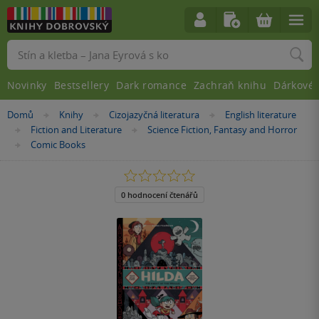
Vyhledávání
Novinky
Bestsellery
Dark romance
Zachraň knihu
Dárkové 
Nacházíte
Domů
Knihy
Cizojazyčná literatura
English literature
»
»
»
se
Fiction and Literature
Science Fiction, Fantasy and Horror
»
»
zde:
Comic Books
»
0.0
z
5
0 hodnocení čtenářů
hvězdiček