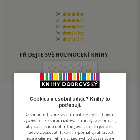
0×
5 hvězdiček
0×
4 hvězdičky
0×
3 hvězdičky
0×
2 hvězdičky
0×
1 hvezdička
PŘIDEJTE SVÉ HODNOCENÍ KNIHY
1
2
3
4
5
Nahoru
Cookies a osobní údaje? Knihy to
Zobrazeno 20 z 20
potřebují.
1
/ 1
Přejít
O souborech cookies jste určitě již slyšeli. I my je
na
využíváme ke shromažďování a analýze informací,
aby náš e-shop dobře fungoval a mohli jsme ho
stránku
nadále zlepšovat. Také nám pomáhají ukazovat
lepší a cílenější reklamu. Žádných 50 odstínů, ale