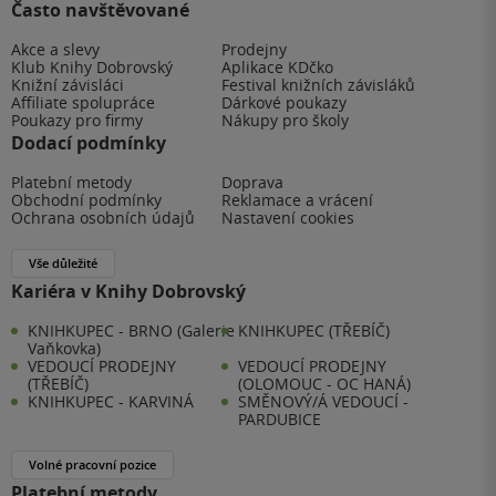
Často navštěvované
Akce a slevy
Prodejny
Klub Knihy Dobrovský
Aplikace KDčko
Knižní závisláci
Festival knižních závisláků
Affiliate spolupráce
Dárkové poukazy
Poukazy pro firmy
Nákupy pro školy
Dodací podmínky
Platební metody
Doprava
Obchodní podmínky
Reklamace a vrácení
Ochrana osobních údajů
Nastavení cookies
Vše důležité
Kariéra v Knihy Dobrovský
KNIHKUPEC - BRNO (Galerie
KNIHKUPEC (TŘEBÍČ)
Vaňkovka)
VEDOUCÍ PRODEJNY
VEDOUCÍ PRODEJNY
(TŘEBÍČ)
(OLOMOUC - OC HANÁ)
KNIHKUPEC - KARVINÁ
SMĚNOVÝ/Á VEDOUCÍ -
PARDUBICE
Volné pracovní pozice
Platební metody