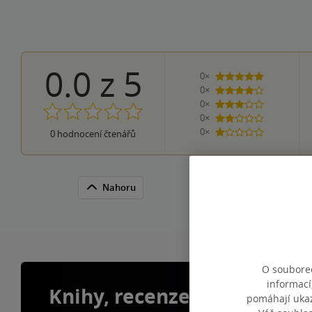
0.0
z
5
0×
5 hvězdiček
0×
4 hvězdičky
0×
3 hvězdičky
0×
2 hvězdičky
0×
0
hodnocení čtenářů
1 hvezdička
Nahoru
O souborec
informací
Knihy, recenze a klubové 
pomáhají ukazo