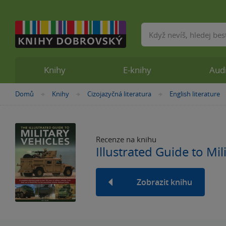
Vyhledávání
Knihy
E-knihy
Aud
Nacházíte
Domů
Knihy
Cizojazyčná literatura
English literature
»
»
»
se
zde:
Recenze na knihu
Illustrated Guide to Mil
Zobrazit knihu