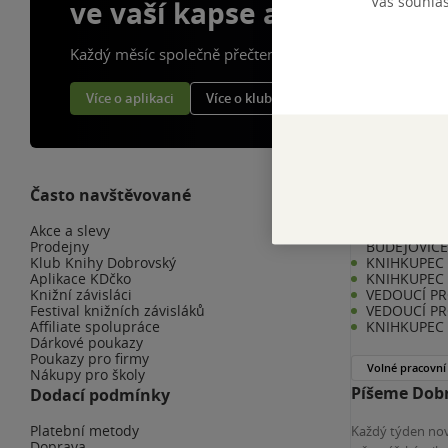
Váš souhla
ve vaší kapse a naší appce
Každý měsíc společně přečteme tisíce knih
Více o aplikaci
Více o klubu
Často navštěvované
Kariéra v K
Akce a slevy
KNIHKUPEC 
Prodejny
BUDĚJOVIC
Klub Knihy Dobrovský
KNIHKUPEC -
Aplikace KDčko
KNIHKUPEC 
Knižní závisláci
VEDOUCÍ PR
Festival knižních závisláků
VEDOUCÍ PR
Affiliate spolupráce
KNIHKUPEC 
Dárkové poukazy
Poukazy pro firmy
Volné pracovní
Nákupy pro školy
Píšeme Dobr
Dodací podmínky
Platební metody
Každý týden nov
Doprava