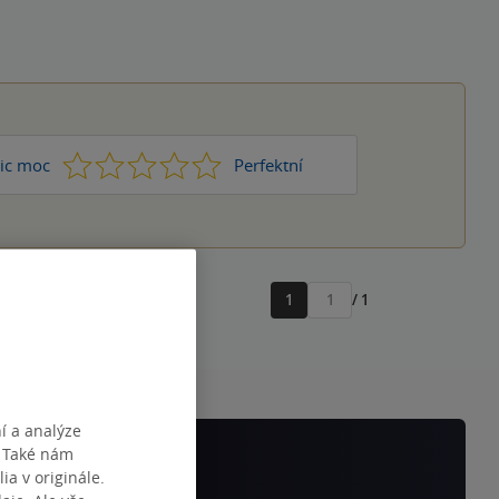
1
2
3
4
5
ic moc
Perfektní
1
/ 1
Přejít
na
stránku
í a analýze
. Také nám
ia v originále.