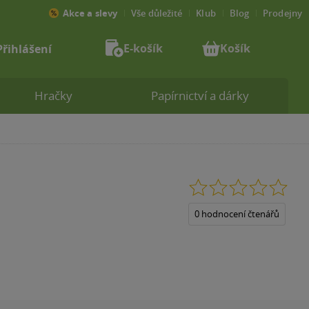
Akce a slevy
Vše důležité
Klub
Blog
Prodejny
E-košík
Košík
Přihlášení
Hračky
Papírnictví a dárky
0.0
z
5
0 hodnocení čtenářů
hvězdiček