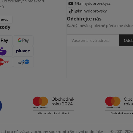
ky. Od zkušených redaktorů
@knihydobrovskycz
ců.
@knihydobrovsky
Odebírejte nás
rovat
Každý měsíc společně přečteme tisíce
etody
Odeb
|
atí pro něj
Zásady ochrany soukromí
a
Smluvní podmínky
.
© 2001–202