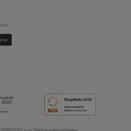
 knih
írat
6
DOBROVSKÝ s.r.o. Všechna práva vyhrazena.