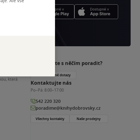
je. Ale vše
Potřebujete s něčím poradit?
nihy
Často kladené dotazy
ou, která
Kontaktujte nás
Po–Pá:
8:00–17:00
542 220 320
poradime@knihydobrovsky.cz
Všechny kontakty
Naše prodejny