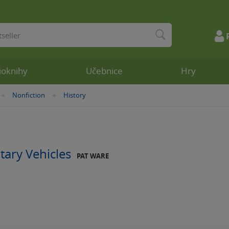
ioknihy
Učebnice
Hry
Nonfiction
History
»
»
itary Vehicles
PAT WARE