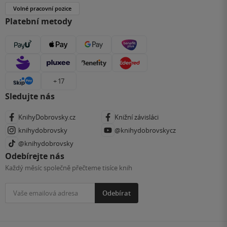
Volné pracovní pozice
Platební metody
+ 17
Sledujte nás
KnihyDobrovsky.cz
Knižní závisláci
knihydobrovsky
@knihydobrovskycz
@knihydobrovsky
Odebírejte nás
Každý měsíc společně přečteme tisíce knih
Odebírat