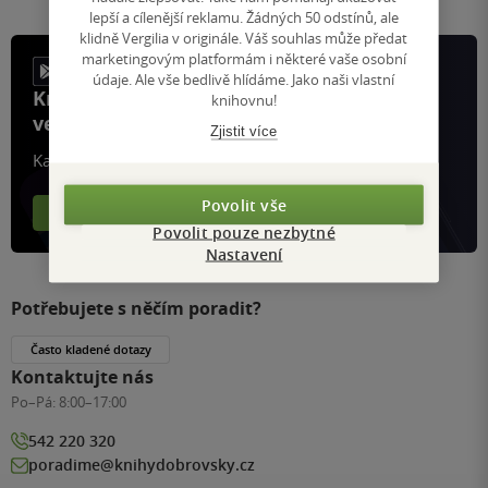
lepší a cílenější reklamu. Žádných 50 odstínů, ale
klidně Vergilia v originále. Váš souhlas může předat
marketingovým platformám i některé vaše osobní
údaje. Ale vše bedlivě hlídáme. Jako naši vlastní
Knihy, recenze a klubové výhody
knihovnu!
ve vaší kapse a naší appce KDčko
Zjistit více
Každý měsíc společně přečteme tisíce knih
Povolit vše
Více o aplikaci
Více o klubu
Povolit pouze nezbytné
Nastavení
Potřebujete s něčím poradit?
Často kladené dotazy
Kontaktujte nás
Po–Pá:
8:00–17:00
542 220 320
poradime@knihydobrovsky.cz