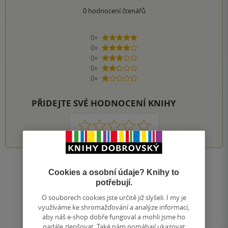
0
hodnocení čtenářů
0×
5 hvězdiček
0×
4 hvězdičky
0×
3 hvězdičky
0×
2 hvězdičky
0×
1 hvezdička
PŘIDEJTE SVÉ HODNOCENÍ KNIHY
1
2
3
4
5
Nahoru
Cookies a osobní údaje? Knihy to
Zobrazeno 20 z 20
potřebují.
1
/ 1
O souborech cookies jste určitě již slyšeli. I my je
Přejít
využíváme ke shromažďování a analýze informací,
na
aby náš e-shop dobře fungoval a mohli jsme ho
stránku
nadále zlepšovat. Také nám pomáhají ukazovat