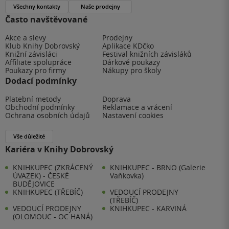
Všechny kontakty
Naše prodejny
Často navštěvované
Akce a slevy
Prodejny
Klub Knihy Dobrovský
Aplikace KDčko
Knižní závisláci
Festival knižních závisláků
Affiliate spolupráce
Dárkové poukazy
Poukazy pro firmy
Nákupy pro školy
Dodací podmínky
Platební metody
Doprava
Obchodní podmínky
Reklamace a vrácení
Ochrana osobních údajů
Nastavení cookies
Vše důležité
Kariéra v Knihy Dobrovský
KNIHKUPEC (ZKRÁCENÝ
KNIHKUPEC - BRNO (Galerie
ÚVAZEK) - ČESKÉ
Vaňkovka)
BUDĚJOVICE
KNIHKUPEC (TŘEBÍČ)
VEDOUCÍ PRODEJNY
(TŘEBÍČ)
VEDOUCÍ PRODEJNY
KNIHKUPEC - KARVINÁ
(OLOMOUC - OC HANÁ)