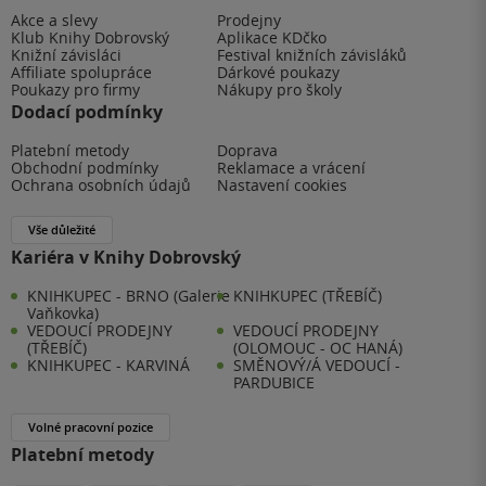
Akce a slevy
Prodejny
Klub Knihy Dobrovský
Aplikace KDčko
Knižní závisláci
Festival knižních závisláků
Affiliate spolupráce
Dárkové poukazy
Poukazy pro firmy
Nákupy pro školy
Dodací podmínky
Platební metody
Doprava
Obchodní podmínky
Reklamace a vrácení
Ochrana osobních údajů
Nastavení cookies
Vše důležité
Kariéra v Knihy Dobrovský
KNIHKUPEC - BRNO (Galerie
KNIHKUPEC (TŘEBÍČ)
Vaňkovka)
VEDOUCÍ PRODEJNY
VEDOUCÍ PRODEJNY
(TŘEBÍČ)
(OLOMOUC - OC HANÁ)
KNIHKUPEC - KARVINÁ
SMĚNOVÝ/Á VEDOUCÍ -
PARDUBICE
Volné pracovní pozice
Platební metody