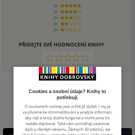
0×
5 hvězdiček
0×
4 hvězdičky
0×
3 hvězdičky
0×
2 hvězdičky
0×
1 hvezdička
PŘIDEJTE SVÉ HODNOCENÍ KNIHY
1
2
3
4
5
Nahoru
Zobrazeno 20 z 20
Cookies a osobní údaje? Knihy to
potřebují.
1
/ 1
Přejít
O souborech cookies jste určitě již slyšeli. I my je
na
využíváme ke shromažďování a analýze informací,
stránku
aby náš e-shop dobře fungoval a mohli jsme ho
nadále zlepšovat. Také nám pomáhají ukazovat
lepší a cílenější reklamu. Žádných 50 odstínů, ale
klidně Vergilia v originále. Váš souhlas může předat