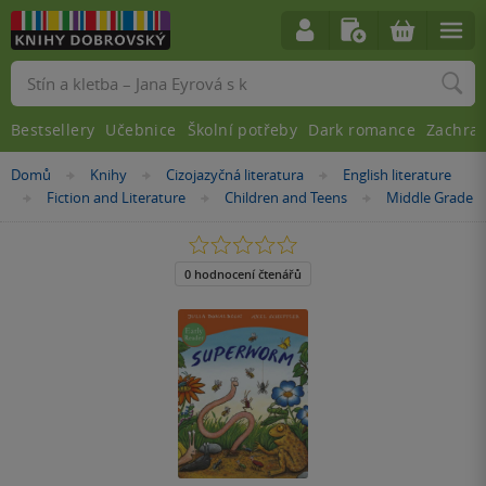
Vyhledávání
Bestsellery
Učebnice
Školní potřeby
Dark romance
Zachra
Nacházíte
Domů
Knihy
Cizojazyčná literatura
English literature
»
»
»
se
Fiction and Literature
Children and Teens
Middle Grade
»
»
»
zde:
0.0
z
5
0 hodnocení čtenářů
hvězdiček