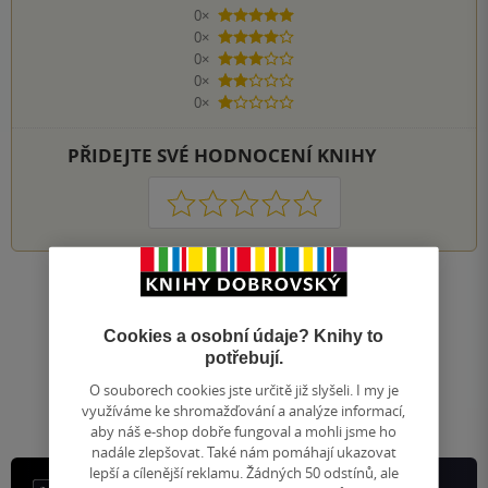
0×
5 hvězdiček
0×
4 hvězdičky
0×
3 hvězdičky
0×
2 hvězdičky
0×
1 hvezdička
PŘIDEJTE SVÉ HODNOCENÍ KNIHY
1
2
3
4
5
Nahoru
Zobrazeno 20 z 20
Cookies a osobní údaje? Knihy to
1
/ 1
potřebují.
Přejít
na
O souborech cookies jste určitě již slyšeli. I my je
stránku
využíváme ke shromažďování a analýze informací,
aby náš e-shop dobře fungoval a mohli jsme ho
nadále zlepšovat. Také nám pomáhají ukazovat
lepší a cílenější reklamu. Žádných 50 odstínů, ale