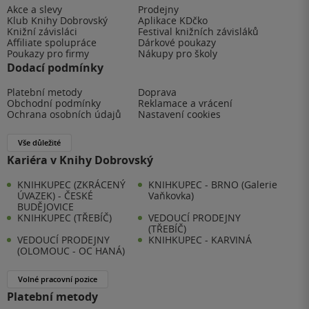
Akce a slevy
Prodejny
Klub Knihy Dobrovský
Aplikace KDčko
Knižní závisláci
Festival knižních závisláků
Affiliate spolupráce
Dárkové poukazy
Poukazy pro firmy
Nákupy pro školy
Dodací podmínky
Platební metody
Doprava
Obchodní podmínky
Reklamace a vrácení
Ochrana osobních údajů
Nastavení cookies
Vše důležité
Kariéra v Knihy Dobrovský
KNIHKUPEC (ZKRÁCENÝ
KNIHKUPEC - BRNO (Galerie
ÚVAZEK) - ČESKÉ
Vaňkovka)
BUDĚJOVICE
KNIHKUPEC (TŘEBÍČ)
VEDOUCÍ PRODEJNY
(TŘEBÍČ)
VEDOUCÍ PRODEJNY
KNIHKUPEC - KARVINÁ
(OLOMOUC - OC HANÁ)
Volné pracovní pozice
Platební metody