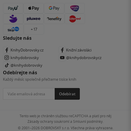
+ 17
Sledujte nás
KnihyDobrovsky.cz
Knižní závisláci
knihydobrovsky
@knihydobrovskycz
@knihydobrovsky
Odebírejte nás
Každý měsíc společně přečteme tisíce knih
Odebírat
Tento web je chráněn službou reCAPTCHA a platí pro něj
Zásady ochrany soukromí
a
Smluvní podmínky
.
© 2001–2026
DOBROVSKÝ s.r.o. Všechna práva vyhrazena.