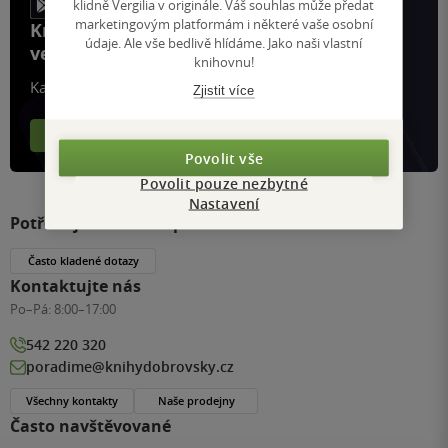
klidně Vergilia v originále. Váš souhlas může předat
marketingovým platformám i některé vaše osobní
Knihy, recenze a klubové výhody
údaje. Ale vše bedlivě hlídáme. Jako naši vlastní
ve vaší kapse a naší appce KDčko
knihovnu!
Každý měsíc společně přečteme tisíce knih
Zjistit více
Více o aplikaci
Více o klubu
Povolit vše
Povolit pouze nezbytné
Nastavení
Potřebujete s něčím poradit?
Často kladené dotazy
Kontaktujte nás
Po–Pá:
8:00–17:00
542 220 320
poradime@knihydobrovsky.cz
Všechny kontakty
Naše prodejny
Často navštěvované