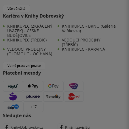
Vše důležité
Kariéra v Knihy Dobrovský
KNIHKUPEC (ZKRÁCENÝ
KNIHKUPEC - BRNO (Galerie
ÚVAZEK) - ČESKÉ
Vaňkovka)
BUDĚJOVICE
KNIHKUPEC (TŘEBÍČ)
VEDOUCÍ PRODEJNY
(TŘEBÍČ)
VEDOUCÍ PRODEJNY
KNIHKUPEC - KARVINÁ
(OLOMOUC - OC HANÁ)
Volné pracovní pozice
Platební metody
+ 17
Sledujte nás
KnihyDobrovsky.cz
Knižní závisláci