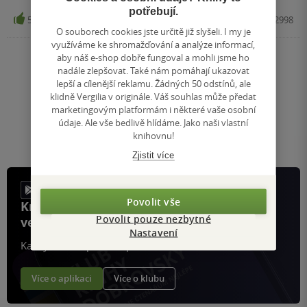
potřebují.
5
Kniha, Vendeta, 2025, 9788027742998
O souborech cookies jste určitě již slyšeli. I my je
využíváme ke shromažďování a analýze informací,
aby náš e-shop dobře fungoval a mohli jsme ho
Nahoru
nadále zlepšovat. Také nám pomáhají ukazovat
Zobrazeno 20 z 20
lepší a cílenější reklamu. Žádných 50 odstínů, ale
klidně Vergilia v originále. Váš souhlas může předat
1
/ 1
Přejít
marketingovým platformám i některé vaše osobní
na
údaje. Ale vše bedlivě hlídáme. Jako naši vlastní
stránku
knihovnu!
Zjistit více
Povolit vše
Knihy, recenze a klubové výhody
Povolit pouze nezbytné
ve vaší kapse a naší appce KDčko
Nastavení
Každý měsíc společně přečteme tisíce knih
Více o aplikaci
Více o klubu