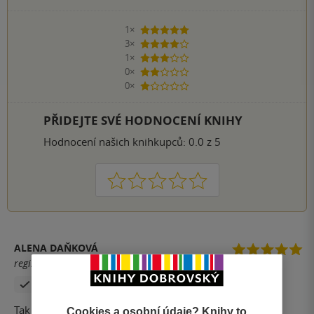
1×
5 hvězdiček
3×
4 hvězdičky
1×
3 hvězdičky
0×
2 hvězdičky
0×
1 hvezdička
PŘIDEJTE SVÉ HODNOCENÍ KNIHY
Hodnocení našich knihkupců: 0.0 z 5
1
2
3
4
5
ALENA DAŇKOVÁ
registrovaný uživatel
Zakoupil produkt
Tak to byla jízda.Napínavé od první stránky.doporučuji
Cookies a osobní údaje? Knihy to