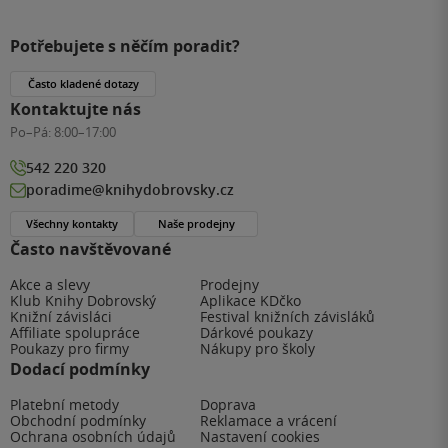
Potřebujete s něčím poradit?
Často kladené dotazy
Kontaktujte nás
Po–Pá:
8:00–17:00
542 220 320
poradime@knihydobrovsky.cz
Všechny kontakty
Naše prodejny
Často navštěvované
Akce a slevy
Prodejny
Klub Knihy Dobrovský
Aplikace KDčko
Knižní závisláci
Festival knižních závisláků
Affiliate spolupráce
Dárkové poukazy
Poukazy pro firmy
Nákupy pro školy
Dodací podmínky
Platební metody
Doprava
Obchodní podmínky
Reklamace a vrácení
Ochrana osobních údajů
Nastavení cookies