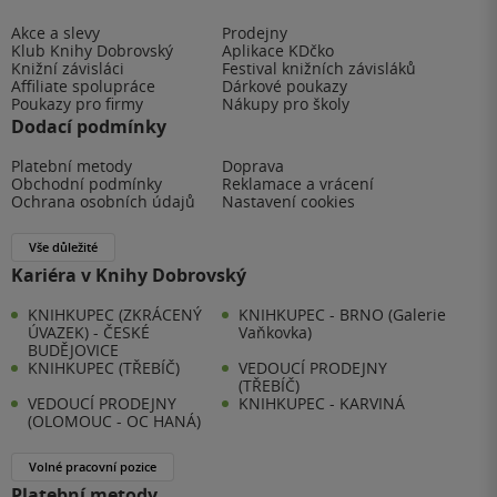
Akce a slevy
Prodejny
Klub Knihy Dobrovský
Aplikace KDčko
Knižní závisláci
Festival knižních závisláků
Affiliate spolupráce
Dárkové poukazy
Poukazy pro firmy
Nákupy pro školy
Dodací podmínky
Platební metody
Doprava
Obchodní podmínky
Reklamace a vrácení
Ochrana osobních údajů
Nastavení cookies
Vše důležité
Kariéra v Knihy Dobrovský
KNIHKUPEC (ZKRÁCENÝ
KNIHKUPEC - BRNO (Galerie
ÚVAZEK) - ČESKÉ
Vaňkovka)
BUDĚJOVICE
KNIHKUPEC (TŘEBÍČ)
VEDOUCÍ PRODEJNY
(TŘEBÍČ)
VEDOUCÍ PRODEJNY
KNIHKUPEC - KARVINÁ
(OLOMOUC - OC HANÁ)
Volné pracovní pozice
Platební metody