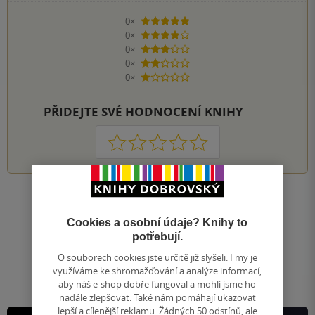
0×
5 hvězdiček
0×
4 hvězdičky
0×
3 hvězdičky
0×
2 hvězdičky
0×
1 hvezdička
PŘIDEJTE SVÉ HODNOCENÍ KNIHY
1
2
3
4
5
Nahoru
Zobrazeno 20 z 20
Cookies a osobní údaje? Knihy to
potřebují.
1
/ 1
Přejít
O souborech cookies jste určitě již slyšeli. I my je
na
využíváme ke shromažďování a analýze informací,
stránku
aby náš e-shop dobře fungoval a mohli jsme ho
nadále zlepšovat. Také nám pomáhají ukazovat
lepší a cílenější reklamu. Žádných 50 odstínů, ale