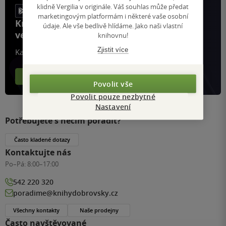
klidně Vergilia v originále. Váš souhlas může předat
marketingovým platformám i některé vaše osobní
Knihy, recenze a klubové výhody
údaje. Ale vše bedlivě hlídáme. Jako naši vlastní
ve vaší kapse a naší appce KDčko
knihovnu!
Zjistit více
Každý měsíc společně přečteme tisíce knih
Více o aplikaci
Více o klubu
Povolit vše
Povolit pouze nezbytné
Nastavení
Potřebujete s něčím poradit?
Často kladené dotazy
Kontaktujte nás
Po–Pá:
8:00–17:00
542 220 320
poradime@knihydobrovsky.cz
Všechny kontakty
Naše prodejny
Často navštěvované