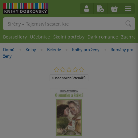
Vyhledávání
Bestsellery
Učebnice
Školní potřeby
Dark romance
Zachra
Nacházíte
Domů
Knihy
Beletrie
Knihy pro ženy
Romány pro
»
»
»
»
se
ženy
zde:
0.0
z
5
0 hodnocení čtenářů
hvězdiček