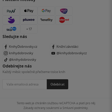
+ 17
Sledujte nás
KnihyDobrovsky.cz
Knižní závisláci
knihydobrovsky
@knihydobrovskycz
@knihydobrovsky
Odebírejte nás
Každý měsíc společně přečteme tisíce knih
Odebírat
Tento web je chráněn službou reCAPTCHA a platí pro něj
Zásady ochrany soukromí
a
Smluvní podmínky
.