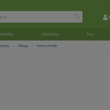
ioknihy
Učebnice
Hry
omiksy
Manga
Krimi a thriller
»
»