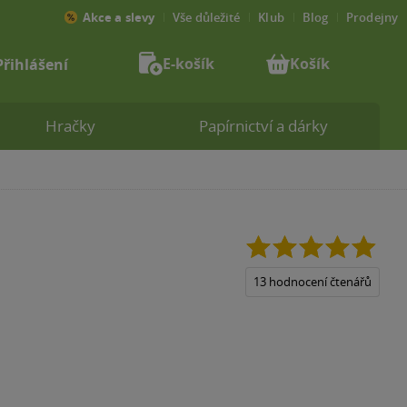
Akce a slevy
Vše důležité
Klub
Blog
Prodejny
E-košík
Košík
Přihlášení
Hračky
Papírnictví a dárky
4.9
z
5
13 hodnocení čtenářů
hvězdiček