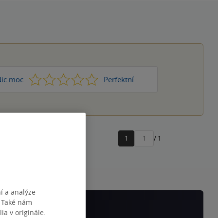
1
2
3
4
5
ic moc
Perfektní
1
/ 1
Přejít
na
stránku
í a analýze
. Také nám
ia v originále.