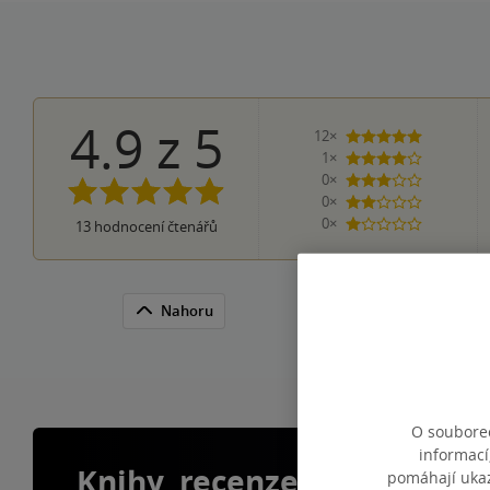
4.9
z
5
12×
5 hvězdiče
1×
4 hvězdičky
0×
3 hvězdičky
0×
2 hvězdičky
0×
13
hodnocení čtenářů
1 hvezdička
Nahoru
O souborec
informací
Knihy, recenze a klubové 
pomáhají ukazo