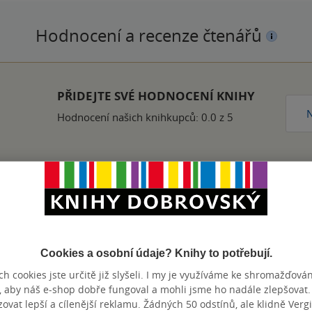
Hodnocení a recenze čtenářů
k
PŘIDEJTE SVÉ HODNOCENÍ KNIHY
N
Hodnocení našich knihkupců: 0.0 z 5
Zobrazeno 20 z 20
Cookies a osobní údaje? Knihy to potřebují.
h cookies jste určitě již slyšeli. I my je využíváme ke shromažďován
, aby náš e-shop dobře fungoval a mohli jsme ho nadále zlepšovat
výhody
vat lepší a cílenější reklamu. Žádných 50 odstínů, ale klidně Vergil