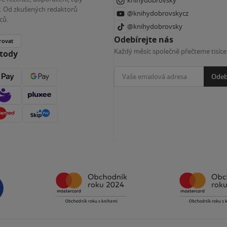
knihydobrovsky
ky. Od zkušených redaktorů
@knihydobrovskycz
ců.
@knihydobrovsky
Odebírejte nás
rovat
Každý měsíc společně přečteme tisíce
etody
Odeb