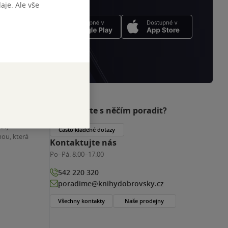
je. Ale vše
Potřebujete s něčím poradit?
nihy
Často kladené dotazy
ou, která
Kontaktujte nás
Po–Pá:
8:00–17:00
542 220 320
poradime@knihydobrovsky.cz
Všechny kontakty
Naše prodejny