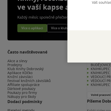
Váš souhla
ve vaší kapse a naší appce
Každý měsíc společně přečteme tisíce knih
Více o aplikaci
Více o klubu
Často navštěvované
Kariéra v K
Akce a slevy
KNIHKUPEC 
Prodejny
BUDĚJOVIC
Klub Knihy Dobrovský
KNIHKUPEC -
Aplikace KDčko
KNIHKUPEC 
Knižní závisláci
VEDOUCÍ PR
Festival knižních závisláků
VEDOUCÍ PR
Affiliate spolupráce
KNIHKUPEC 
Dárkové poukazy
Poukazy pro firmy
Volné pracovní
Nákupy pro školy
Píšeme Dobr
Dodací podmínky
Platební metody
Každý týden nov