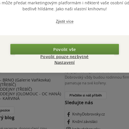
s může předat marketingovým platformám i některé vaše osobní úda
 KDčko
bedlivě hlídáme. Jako naši vlastní knihovnu!
Zjistit více
Povolit vše
Povolit pouze nezbytné
nihy Dobrovský
Více o nás
Nastavení
(ZKRÁCENÝ ÚVAZEK) - ČESKÉ
Spojuje nás nejen láska ke knihám. K
E
Dobrovský vždy budou rodinnou firm
 BRNO (Galerie Vaňkovka)
pamatuje na své kořeny.
(TŘEBÍČ)
ODEJNY (TŘEBÍČ)
ODEJNY (OLOMOUC - OC HANÁ)
Přečtěte si náš příběh
- KARVINÁ
Sledujte nás
 pozice
KnihyDobrovsky.cz
ý blog
Knižní závisláci
é recenze, doporučení, tipy