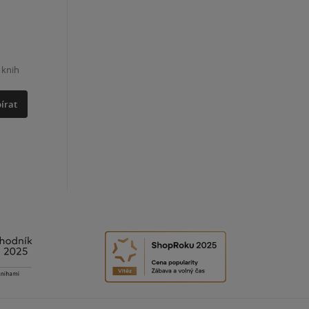
 knih
írat