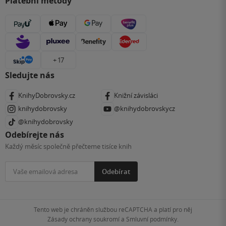
Platební metody
+ 17
Sledujte nás
KnihyDobrovsky.cz
Knižní závisláci
knihydobrovsky
@knihydobrovskycz
@knihydobrovsky
Odebírejte nás
Každý měsíc společně přečteme tisíce knih
Odebírat
Tento web je chráněn službou reCAPTCHA a platí pro něj
Zásady ochrany soukromí
a
Smluvní podmínky
.