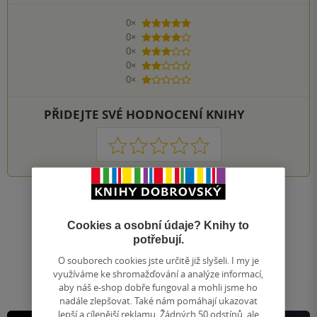
0×
5 hvězdiček
0×
4 hvězdičky
0×
3 hvězdičky
0×
2 hvězdičky
0×
1 hvezdička
PŘIDEJTE SVÉ HODNOCENÍ KNIHY
1
2
3
4
5
Nahoru
Zobrazeno 20 z 20
Cookies a osobní údaje? Knihy to
potřebují.
1
/ 1
Přejít
O souborech cookies jste určitě již slyšeli. I my je
na
využíváme ke shromažďování a analýze informací,
stránku
aby náš e-shop dobře fungoval a mohli jsme ho
nadále zlepšovat. Také nám pomáhají ukazovat
lepší a cílenější reklamu. Žádných 50 odstínů, ale