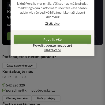
klidně Vergilia v originále. Váš souhlas může předat
marketingovým platformám i některé vaše osobní
Knihy, recenze a klubové výhody
údaje. Ale vše bedlivě hlídáme. Jako naši vlastní
ve vaší kapse a naší appce KDčko
knihovnu!
Zjistit více
Každý měsíc společně přečteme tisíce knih
Více o aplikaci
Více o klubu
Povolit vše
Povolit pouze nezbytné
Nastavení
Potřebujete s něčím poradit?
Často kladené dotazy
Kontaktujte nás
Po–Pá:
8:00–17:00
542 220 320
poradime@knihydobrovsky.cz
Všechny kontakty
Naše prodejny
Často navštěvované