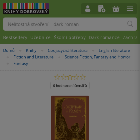
Vyhledávání
Bestsellery
Učebnice
Školní potřeby
Dark romance
Zachra
Nacházíte
Domů
Knihy
Cizojazyčná literatura
English literature
»
»
»
se
Fiction and Literature
Science Fiction, Fantasy and Horror
»
»
zde:
Fantasy
»
0.0
z
5
0 hodnocení čtenářů
hvězdiček