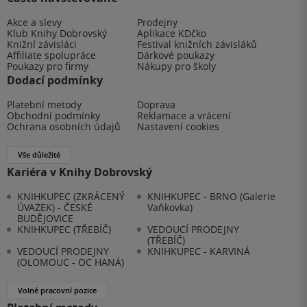
Akce a slevy
Prodejny
Klub Knihy Dobrovský
Aplikace KDčko
Knižní závisláci
Festival knižních závisláků
Affiliate spolupráce
Dárkové poukazy
Poukazy pro firmy
Nákupy pro školy
Dodací podmínky
Platební metody
Doprava
Obchodní podmínky
Reklamace a vrácení
Ochrana osobních údajů
Nastavení cookies
Vše důležité
Kariéra v Knihy Dobrovský
KNIHKUPEC (ZKRÁCENÝ
KNIHKUPEC - BRNO (Galerie
ÚVAZEK) - ČESKÉ
Vaňkovka)
BUDĚJOVICE
KNIHKUPEC (TŘEBÍČ)
VEDOUCÍ PRODEJNY
(TŘEBÍČ)
VEDOUCÍ PRODEJNY
KNIHKUPEC - KARVINÁ
(OLOMOUC - OC HANÁ)
Volné pracovní pozice