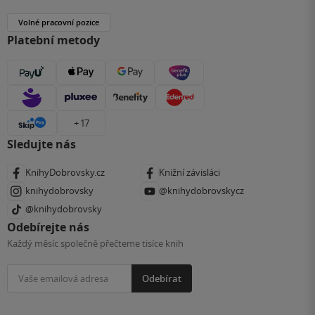
Volné pracovní pozice
Platební metody
+ 17
Sledujte nás
KnihyDobrovsky.cz
Knižní závisláci
knihydobrovsky
@knihydobrovskycz
@knihydobrovsky
Odebírejte nás
Každý měsíc společně přečteme tisíce knih
Odebírat