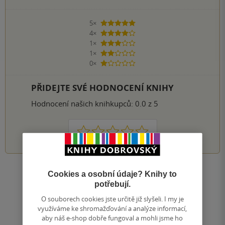
5×
5 hvězdiček
4×
4 hvězdičky
1×
3 hvězdičky
1×
2 hvězdičky
0×
1 hvezdička
PŘIDEJTE SVÉ HODNOCENÍ KNIHY
Hodnocení našich knihkupců: 0.0 z 5
1
2
3
4
5
Cookies a osobní údaje? Knihy to
Nahoru
potřebují.
Zobrazeno 20 z 20
O souborech cookies jste určitě již slyšeli. I my je
1
/ 1
Přejít
využíváme ke shromažďování a analýze informací,
na
aby náš e-shop dobře fungoval a mohli jsme ho