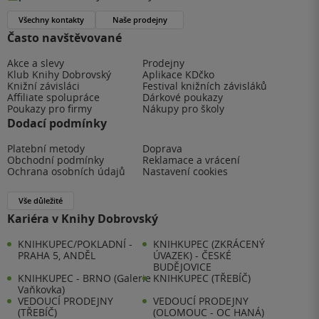
Všechny kontakty
Naše prodejny
Často navštěvované
Akce a slevy
Prodejny
Klub Knihy Dobrovský
Aplikace KDčko
Knižní závisláci
Festival knižních závisláků
Affiliate spolupráce
Dárkové poukazy
Poukazy pro firmy
Nákupy pro školy
Dodací podmínky
Platební metody
Doprava
Obchodní podmínky
Reklamace a vrácení
Ochrana osobních údajů
Nastavení cookies
Vše důležité
Kariéra v Knihy Dobrovský
KNIHKUPEC/POKLADNÍ -
KNIHKUPEC (ZKRÁCENÝ
PRAHA 5, ANDĚL
ÚVAZEK) - ČESKÉ
BUDĚJOVICE
KNIHKUPEC - BRNO (Galerie
KNIHKUPEC (TŘEBÍČ)
Vaňkovka)
VEDOUCÍ PRODEJNY
VEDOUCÍ PRODEJNY
(TŘEBÍČ)
(OLOMOUC - OC HANÁ)