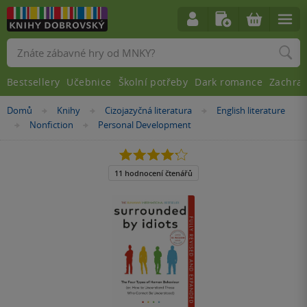
Vyhledávání
Bestsellery
Učebnice
Školní potřeby
Dark romance
Zachra
Nacházíte
Domů
Knihy
Cizojazyčná literatura
English literature
»
»
»
se
Nonfiction
Personal Development
»
»
zde:
4.2
z
5
11 hodnocení čtenářů
hvězdiček