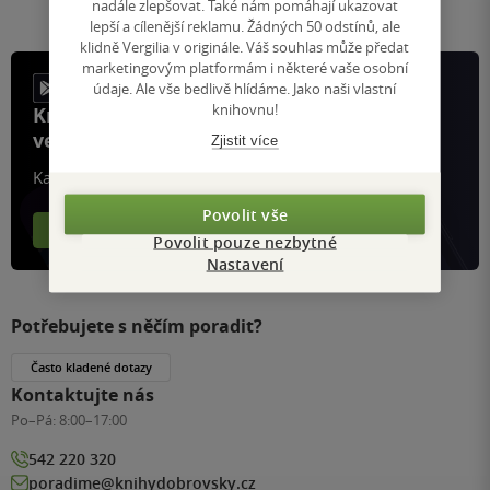
stránku
nadále zlepšovat. Také nám pomáhají ukazovat
lepší a cílenější reklamu. Žádných 50 odstínů, ale
klidně Vergilia v originále. Váš souhlas může předat
marketingovým platformám i některé vaše osobní
údaje. Ale vše bedlivě hlídáme. Jako naši vlastní
knihovnu!
Knihy, recenze a klubové výhody
ve vaší kapse a naší appce KDčko
Zjistit více
Každý měsíc společně přečteme tisíce knih
Povolit vše
Více o aplikaci
Více o klubu
Povolit pouze nezbytné
Nastavení
Potřebujete s něčím poradit?
Často kladené dotazy
Kontaktujte nás
Po–Pá:
8:00–17:00
542 220 320
poradime@knihydobrovsky.cz