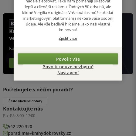
nadále zlepšovat. Také nám pomáhají ukazovat
lepší a cílenější reklamu. Žádných 50 odstínů, ale
klidně Vergilia v originále. Váš souhlas může předat
marketingovým platformám i některé vaše osobní
údaje. Ale vše bedlivě hlídáme. Jako naši vlastní
knihovnu!
Knihy, recenze a klubové výhody
ve vaší kapse a naší appce KDčko
Zjistit více
Každý měsíc společně přečteme tisíce knih
Povolit vše
Více o aplikaci
Více o klubu
Povolit pouze nezbytné
Nastavení
Potřebujete s něčím poradit?
Často kladené dotazy
Kontaktujte nás
Po–Pá:
8:00–17:00
542 220 320
poradime@knihydobrovsky.cz