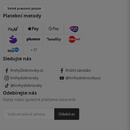
Volné pracovní pozice
Platební metody
+ 17
Sledujte nás
KnihyDobrovsky.cz
Knižní závisláci
knihydobrovsky
@knihydobrovskycz
@knihydobrovsky
Odebírejte nás
Každý měsíc společně přečteme tisíce knih
Odebírat