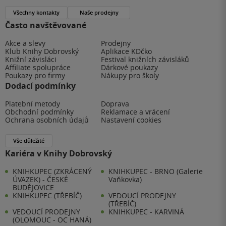
Všechny kontakty
Naše prodejny
Často navštěvované
Akce a slevy
Prodejny
Klub Knihy Dobrovský
Aplikace KDčko
Knižní závisláci
Festival knižních závisláků
Affiliate spolupráce
Dárkové poukazy
Poukazy pro firmy
Nákupy pro školy
Dodací podmínky
Platební metody
Doprava
Obchodní podmínky
Reklamace a vrácení
Ochrana osobních údajů
Nastavení cookies
Vše důležité
Kariéra v Knihy Dobrovský
KNIHKUPEC (ZKRÁCENÝ
KNIHKUPEC - BRNO (Galerie
ÚVAZEK) - ČESKÉ
Vaňkovka)
BUDĚJOVICE
KNIHKUPEC (TŘEBÍČ)
VEDOUCÍ PRODEJNY
(TŘEBÍČ)
VEDOUCÍ PRODEJNY
KNIHKUPEC - KARVINÁ
(OLOMOUC - OC HANÁ)