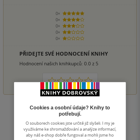
0×
5 hvězdiček
0×
4 hvězdičky
0×
3 hvězdičky
0×
2 hvězdičky
0×
1 hvezdička
PŘIDEJTE SVÉ HODNOCENÍ KNIHY
Hodnocení našich knihkupců: 0.0 z 5
1
2
3
4
5
Cookies a osobní údaje? Knihy to
Nahoru
potřebují.
Zobrazeno 20 z 20
O souborech cookies jste určitě již slyšeli. I my je
1
/ 1
Přejít
využíváme ke shromažďování a analýze informací,
na
aby náš e-shop dobře fungoval a mohli jsme ho
stránku