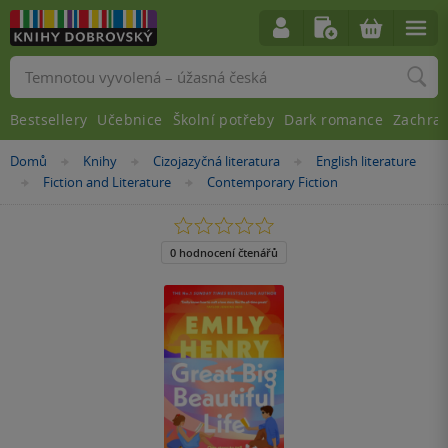
Vyhledávání
Bestsellery
Učebnice
Školní potřeby
Dark romance
Zachra
Nacházíte
Domů
Knihy
Cizojazyčná literatura
English literature
»
»
»
se
Fiction and Literature
Contemporary Fiction
»
»
zde:
0.0
z
5
0 hodnocení čtenářů
hvězdiček