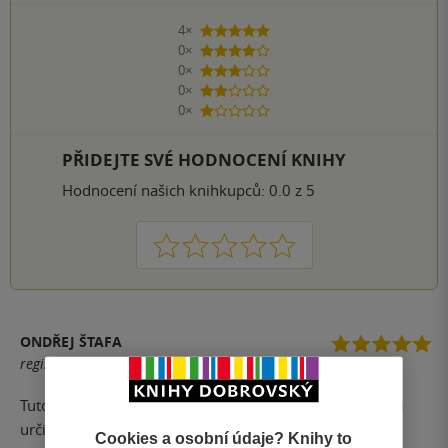
4×
5 hvězdiček
0×
4 hvězdičky
0×
3 hvězdičky
0×
2 hvězdičky
0×
1 hvezdička
PŘIDEJTE SVÉ HODNOCENÍ KNIHY
Hodnocení našich knihkupců: 0.0 z 5
1
2
3
4
5
ONDŘEJ ŠTAFA
registrovaný uživatel
Tuto knihu jsem potřeboval ke studiu, je skvělá, mohu ji
určitě doporučit....
Cookies a osobní údaje? Knihy to