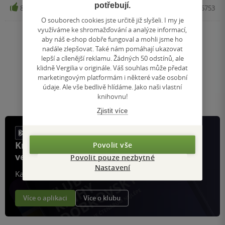
potřebují.
8
Kniha, Grada, 2018, 9788024746753
O souborech cookies jste určitě již slyšeli. I my je
využíváme ke shromažďování a analýze informací,
aby náš e-shop dobře fungoval a mohli jsme ho
Nahoru
nadále zlepšovat. Také nám pomáhají ukazovat
Zobrazeno 20 z 20
lepší a cílenější reklamu. Žádných 50 odstínů, ale
klidně Vergilia v originále. Váš souhlas může předat
1
/ 1
Přejít
marketingovým platformám i některé vaše osobní
na
údaje. Ale vše bedlivě hlídáme. Jako naši vlastní
stránku
knihovnu!
Zjistit více
Knihy, recenze a klubové výhody
Povolit vše
ve vaší kapse a naší appce KDčko
Povolit pouze nezbytné
Nastavení
Každý měsíc společně přečteme tisíce knih
Více o aplikaci
Více o klubu