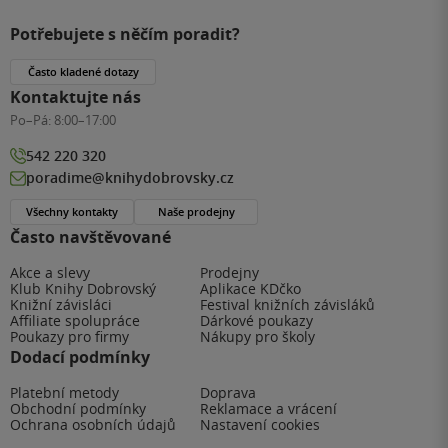
Potřebujete s něčím poradit?
Často kladené dotazy
Kontaktujte nás
Po–Pá:
8:00–17:00
542 220 320
poradime@knihydobrovsky.cz
Všechny kontakty
Naše prodejny
Často navštěvované
Akce a slevy
Prodejny
Klub Knihy Dobrovský
Aplikace KDčko
Knižní závisláci
Festival knižních závisláků
Affiliate spolupráce
Dárkové poukazy
Poukazy pro firmy
Nákupy pro školy
Dodací podmínky
Platební metody
Doprava
Obchodní podmínky
Reklamace a vrácení
Ochrana osobních údajů
Nastavení cookies