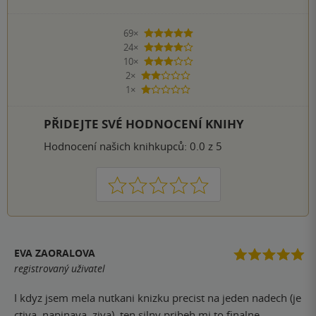
69×
5 hvězdiček
24×
4 hvězdičky
10×
3 hvězdičky
2×
2 hvězdičky
1×
1 hvezdička
PŘIDEJTE SVÉ HODNOCENÍ KNIHY
Hodnocení našich knihkupců: 0.0 z 5
1
2
3
4
5
EVA ZAORALOVA
registrovaný uživatel
I kdyz jsem mela nutkani knizku precist na jeden nadech (je
ctiva, napinava, ziva), ten silny pribeh mi to finalne