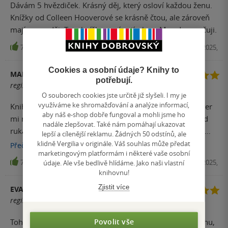
Dávám 5 hvězdiček. Krásný děj, který osloví každou ženu.
Knížky od Colleen Hooverové se krásně čtou, ale zároveň
mají super děj. Tato knížka není vyjímkou. Moc doporučuji.
7
E-kniha, Ikar, 2025,
Cookies a osobní údaje? Knihy to
MARIE TICHÁ
potřebují.
registrovaný uživatel
O souborech cookies jste určitě již slyšeli. I my je
využíváme ke shromažďování a analýze informací,
Kniha se mi líbila opravdu moc. Styl psaní Colleen Hoover
aby náš e-shop dobře fungoval a mohli jsme ho
mi naprosto vyhovuje – čte se to samo, stránky mizí pod
nadále zlepšovat. Také nám pomáhají ukazovat
rukama a člověk se těší, až se znovu ponoří do příběhu.
lepší a cílenější reklamu. Žádných 50 odstínů, ale
Hned začátek mě rozplakal, a stejně tak i konec. Celý
klidně Vergilia v originále. Váš souhlas může předat
Přečíst
více
marketingovým platformám i některé vaše osobní
příběh byl plný emocí, napětí a silných momentů. Auburn
údaje. Ale vše bedlivě hlídáme. Jako naši vlastní
7
E-kniha, Ikar, 2025,
jsem hrozně litovala, prožila si tolik bolesti, a přesto
knihovnu!
působila silně. Owen? To byl prostě poklad. Obětavý,
Zjistit více
EVA KVAISEROVÁ
laskavý a navíc s uměleckou duší – okamžitě jsem si ho
registrovaný uživatel
oblíbila. Přiznání není jen romantika, je to i silné téma o
rodině, obětech, o tom, co všechno jsme ochotní udělat
Povolit vše
Tohle byla emoční jízda. Ještě jsem nečetla od CoHo knihu,