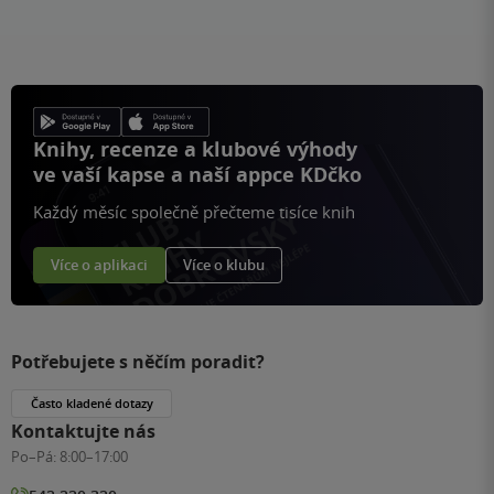
na
stránku
Knihy, recenze a klubové výhody
ve vaší kapse a naší appce KDčko
Každý měsíc společně přečteme tisíce knih
Více o aplikaci
Více o klubu
Potřebujete s něčím poradit?
Často kladené dotazy
Kontaktujte nás
Po–Pá:
8:00–17:00