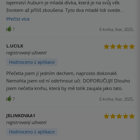
tajemství Auburn je mladá dívka, která je na svůj věk
životem až příliš zkoušena. Tyto dva mladé lidi svede
dohromady osud, ale osud jim ani nedá nic zadarmo a tak
Přečíst
více
vyjde na povrch hned několik šokujících přiznání. A jiná
7
E-kniha, Ikar, 2025,
přiznání naopak zůstanou pod pokličkou. Za mě spíše
slabší kniha od CoHo, ale to nic nemění na tom, že je stále
L.UCILK
velmi čtivá a plná emocí. Jako bonus jsou v knize ilustrace,
registrovaný uživatel
což je prima nápad. Ovšem příběh skvěle funguje i bez
Hodnoceno z aplikace
nich. a teď si přiznejme - každý z nás by měl co napsat na
lísteček s přiznáním. Je Vaše přiznání šokující? Roztomilé?
Přečetla jsem jí jedním dechem, naprosto dokonalé.
Humorné? Nebo třeba nechutné?.
Nemohla jsem od ní odtrhnout uči. DOPORUČUJI! Dlouho
jsem nečetla knihu, která by mě tolik zaujala jako tato.
7
E-kniha, Ikar, 2025,
JELINKOVAA1
registrovaný uživatel
Hodnoceno z aplikace