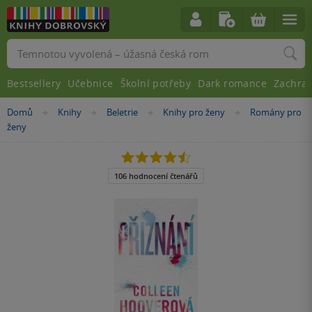
Vyhledávání
Bestsellery
Učebnice
Školní potřeby
Dark romance
Zachra
Nacházíte
Domů
Knihy
Beletrie
Knihy pro ženy
Romány pro
»
»
»
»
se
ženy
zde:
4.5
z
5
106 hodnocení čtenářů
hvězdiček