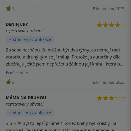
6
E-kniha, Ikar, 2025,
DENIFJURY
registrovaný uživatel
Hodnoceno z aplikace
Za sebe nechápu, že můžou být dva týmy..co nemají rádi
autorku a druhý tým co jí milují. Protože já autorčiny díla
zbožňuju ještě jsem nepřečetla žádnou její knihu, která by
byla průměrná. A zo jsem jich už přečetla nespočet a na
Přečíst
více
každou se nesmírně těším ❤️ a tahle není výjimka. Opět
6
E-kniha, Ikar, 2025,
moc hezký a dojemný příběh.. doporučuji!!
MÁMA NA DRUHOU
registrovaný uživatel
Hodnoceno z aplikace
3,5 ⭐️ !!! Byl to lepší průměr! Konec knihy byl krásný. Ta
možnost, že se tohle mohlo stát, mě vůbec nenapadla.