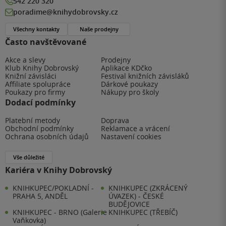
542 220 320
poradime@knihydobrovsky.cz
Všechny kontakty
Naše prodejny
Často navštěvované
Akce a slevy
Prodejny
Klub Knihy Dobrovský
Aplikace KDčko
Knižní závisláci
Festival knižních závisláků
Affiliate spolupráce
Dárkové poukazy
Poukazy pro firmy
Nákupy pro školy
Dodací podmínky
Platební metody
Doprava
Obchodní podmínky
Reklamace a vrácení
Ochrana osobních údajů
Nastavení cookies
Vše důležité
Kariéra v Knihy Dobrovský
KNIHKUPEC/POKLADNÍ -
KNIHKUPEC (ZKRÁCENÝ
PRAHA 5, ANDĚL
ÚVAZEK) - ČESKÉ
BUDĚJOVICE
KNIHKUPEC - BRNO (Galerie
KNIHKUPEC (TŘEBÍČ)
Vaňkovka)