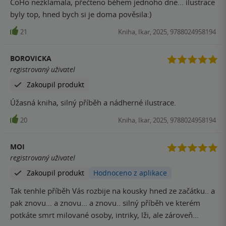
CoHo nezklamala, přečteno během jednoho dne... ilustrace
byly top, hned bych si je doma pověsila:)
21
Kniha, Ikar, 2025, 9788024958194
BOROVICKA
registrovaný uživatel
Zakoupil produkt
Úžasná kniha, silný příběh a nádherné ilustrace.
20
Kniha, Ikar, 2025, 9788024958194
MOI
registrovaný uživatel
Zakoupil produkt
Hodnoceno z aplikace
Tak tenhle příběh Vás rozbije na kousky hned ze začátku.. a
pak znovu… a znovu… a znovu.. silný příběh ve kterém
potkáte smrt milované osoby, intriky, lži, ale zároveň