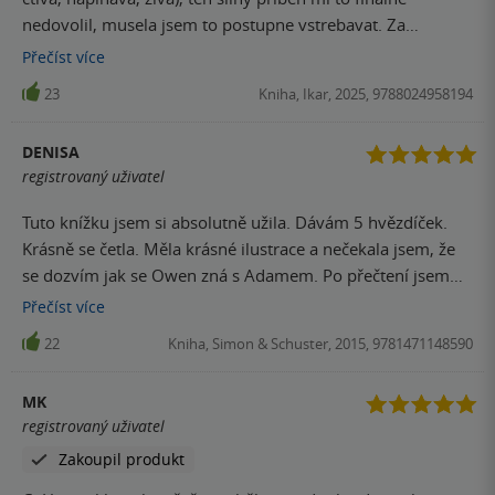
nedovolil, musela jsem to postupne vstrebavat. Za
romantickym pribehem je totiz daleko vic hloubky! Ani
Přečíst
více
nevim, jestli me dostaly vic zpovedi lidi, obrazy, patova
23
Kniha, Ikar, 2025, 9788024958194
situace hrdinky ktera jen chce byt se svym synem a
nemuze (to vam rve srdce), linka otce a syna nebo zaver,
DENISA
kdy clovek cte o osudovem propojeni Adama a Owena.
registrovaný uživatel
Wow. Jsem nadsena, dojata, pribehem zasazena a vy si
tohle musite precist taky. Autorka maximalne vi, co dela a
Tuto knížku jsem si absolutně užila. Dávám 5 hvězdíček.
co predava.
Krásně se četla. Měla krásné ilustrace a nečekala jsem, že
se dozvím jak se Owen zná s Adamem. Po přečtení jsem
bylo prostě ''wow''.
Přečíst
více
22
Kniha, Simon & Schuster, 2015, 9781471148590
MK
registrovaný uživatel
Zakoupil produkt