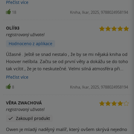
neskutečnou a silnou lásku, porozumění a
Přečíst
více
souznění..doporučuju všema dvaceti!!!! PŘEČTĚTE SI TO!!!!!
18
Kniha, Ikar, 2025, 9788024958194
OLÍÍ93
registrovaný uživatel
Hodnoceno z aplikace
Úžasné . Ještě se snad nestalo , že by se mi nějaká kniha od
Hoover nelíbila. Začtu se od první věty a dokážu se do toho
tak vcítit , že je to neskutečné. Velmi silná atmosféra při
čtení , tohle si musí prožít každý .
Přečíst
více
8
Kniha, Ikar, 2025, 9788024958194
VĚRA ZWACHOVÁ
registrovaný uživatel
Zakoupil produkt
Owen je mladý nadějný malíř, který ovšem skrývá nejedno