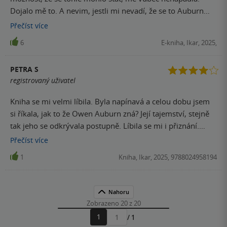
Dojalo mě to. A nevim, jestli mi nevadí, že se to Auburn
nikdy nedozví
Přečíst
více
6
E-kniha, Ikar, 2025,
PETRA S
registrovaný uživatel
Kniha se mi velmi líbila. Byla napínavá a celou dobu jsem
si říkala, jak to že Owen Auburn zná? Její tajemství, stejně
tak jeho se odkrývala postupně. Líbila se mi i přiznání.
Nejvíc se mi líbilo: Neexistuješ, Bože. A jestli jo, měl by ses
Přečíst
více
stydět.
1
Kniha, Ikar, 2025, 9788024958194
Nahoru
Zobrazeno 20 z 20
1
/ 1
Přejít