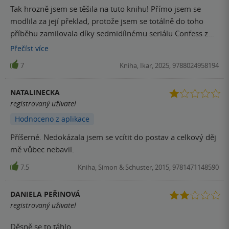
Tak hrozně jsem se těšila na tuto knihu! Přímo jsem se
modlila za její překlad, protože jsem se totálně do toho
příběhu zamilovala díky sedmidílnému seriálu Confess z
roku 2017. 🤗 ••• Nechápu kolik emocí a myšlenek se dá
Přečíst
více
do knihy o 288 stranách nacpat. Nenásilně, se skvělým
7
Kniha, Ikar, 2025, 9788024958194
příběhem. Owen a Aburn, oba s těžkým příběhem a
tajemstvími, které by nikdo neměl vědět. Nejde to
NATALINECKA
nesrovnat se seriálem, který byl trochu víc akčnější a
registrovaný uživatel
pozměněný, ale i tak to miluju.
Hodnoceno z aplikace
Příšerné. Nedokázala jsem se vcítit do postav a celkový děj
mě vůbec nebavil.
7.5
Kniha, Simon & Schuster, 2015, 9781471148590
DANIELA PEŘINOVÁ
registrovaný uživatel
Děsně se to táhlo