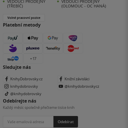
VEDOUCÍ PRODEJNY
VEDOUCÍ PRODEJNY
(TŘEBÍČ)
(OLOMOUC - OC HANÁ)
Volné pracovní pozice
Platební metody
+ 17
Sledujte nás
KnihyDobrovsky.cz
Knižní závisláci
knihydobrovsky
@knihydobrovskycz
@knihydobrovsky
Odebírejte nás
Každý měsíc společně přečteme tisíce knih
Odebírat