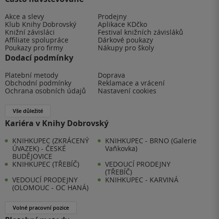
Akce a slevy
Prodejny
Klub Knihy Dobrovský
Aplikace KDčko
Knižní závisláci
Festival knižních závisláků
Affiliate spolupráce
Dárkové poukazy
Poukazy pro firmy
Nákupy pro školy
Dodací podmínky
Platební metody
Doprava
Obchodní podmínky
Reklamace a vrácení
Ochrana osobních údajů
Nastavení cookies
Vše důležité
Kariéra v Knihy Dobrovský
KNIHKUPEC (ZKRÁCENÝ
KNIHKUPEC - BRNO (Galerie
ÚVAZEK) - ČESKÉ
Vaňkovka)
BUDĚJOVICE
KNIHKUPEC (TŘEBÍČ)
VEDOUCÍ PRODEJNY
(TŘEBÍČ)
VEDOUCÍ PRODEJNY
KNIHKUPEC - KARVINÁ
(OLOMOUC - OC HANÁ)
Volné pracovní pozice