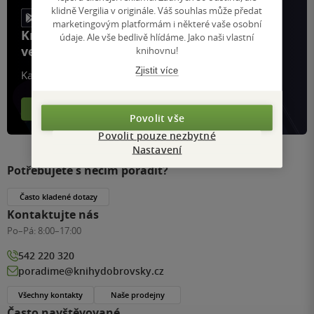
klidně Vergilia v originále. Váš souhlas může předat
marketingovým platformám i některé vaše osobní
Knihy, recenze a klubové výhody
údaje. Ale vše bedlivě hlídáme. Jako naši vlastní
ve vaší kapse a naší appce KDčko
knihovnu!
Zjistit více
Každý měsíc společně přečteme tisíce knih
Více o aplikaci
Více o klubu
Povolit vše
Povolit pouze nezbytné
Nastavení
Potřebujete s něčím poradit?
Často kladené dotazy
Kontaktujte nás
Po–Pá:
8:00–17:00
542 220 320
poradime@knihydobrovsky.cz
Všechny kontakty
Naše prodejny
Často navštěvované