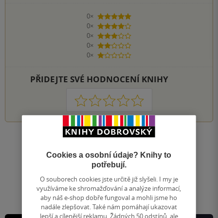
0×
5 hvězdiček
0×
4 hvězdičky
0×
3 hvězdičky
0×
2 hvězdičky
0×
1 hvezdička
PŘIDEJTE SVÉ HODNOCENÍ KNIHY
1
2
3
4
5
Nahoru
Zobrazeno 20 z 20
Cookies a osobní údaje? Knihy to
potřebují.
1
/ 1
Přejít
O souborech cookies jste určitě již slyšeli. I my je
na
využíváme ke shromažďování a analýze informací,
stránku
aby náš e-shop dobře fungoval a mohli jsme ho
nadále zlepšovat. Také nám pomáhají ukazovat
lepší a cílenější reklamu. Žádných 50 odstínů, ale