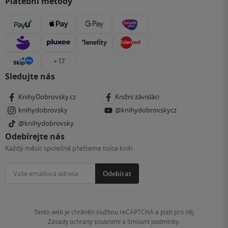
Platební metody
+ 17
Sledujte nás
KnihyDobrovsky.cz
Knižní závisláci
knihydobrovsky
@knihydobrovskycz
@knihydobrovsky
Odebírejte nás
Každý měsíc společně přečteme tisíce knih
Odebírat
Tento web je chráněn službou reCAPTCHA a platí pro něj
Zásady ochrany soukromí
a
Smluvní podmínky
.