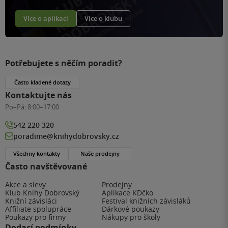
Více o aplikaci
Více o klubu
Potřebujete s něčím poradit?
Často kladené dotazy
Kontaktujte nás
Po–Pá:
8:00–17:00
542 220 320
poradime@knihydobrovsky.cz
Všechny kontakty
Naše prodejny
Často navštěvované
Akce a slevy
Prodejny
Klub Knihy Dobrovský
Aplikace KDčko
Knižní závisláci
Festival knižních závisláků
Affiliate spolupráce
Dárkové poukazy
Poukazy pro firmy
Nákupy pro školy
Dodací podmínky