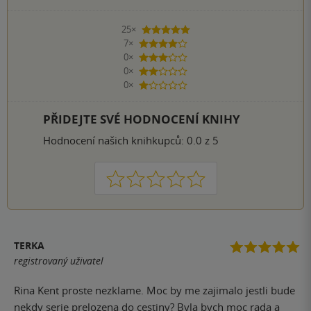
25×
5 hvězdiček
7×
4 hvězdičky
0×
3 hvězdičky
0×
2 hvězdičky
0×
1 hvezdička
PŘIDEJTE SVÉ HODNOCENÍ KNIHY
Hodnocení našich knihkupců: 0.0 z 5
1
2
3
4
5
TERKA
registrovaný uživatel
Rina Kent proste nezklame. Moc by me zajimalo jestli bude
nekdy serie prelozena do cestiny? Byla bych moc rada a