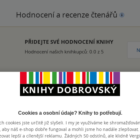
Hodnocení a recenze čtenářů
PŘIDEJTE SVÉ HODNOCENÍ KNIHY
N
Hodnocení našich knihkupců: 0.0 z 5
Zobrazeno 20 z 20
Cookies a osobní údaje? Knihy to potřebují.
h cookies jste určitě již slyšeli. I my je využíváme ke shromažďován
, aby náš e-shop dobře fungoval a mohli jsme ho nadále zlepšovat
výhody
vat lepší a cílenější reklamu. Žádných 50 odstínů, ale klidně Vergil