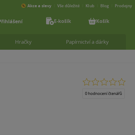
Akce a slevy
Vše důležité
Klub
Blog
Prodejny
E-košík
Košík
Přihlášení
Hračky
Papírnictví a dárky
0.0
z
5
0 hodnocení čtenářů
hvězdiček