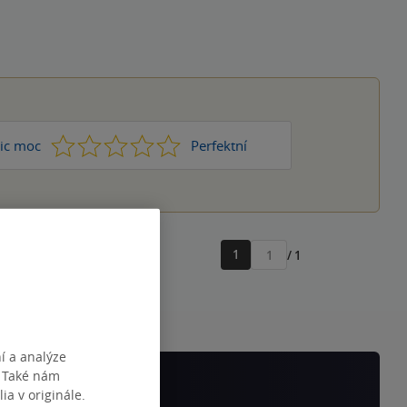
1
2
3
4
5
ic moc
Perfektní
1
/ 1
Přejít
na
stránku
í a analýze
. Také nám
ia v originále.