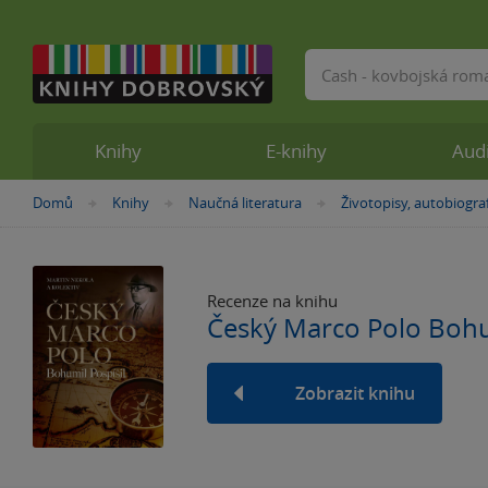
Vyhledávání
Knihy
E-knihy
Aud
Nacházíte
Domů
Knihy
Naučná literatura
Životopisy, autobiogra
»
»
»
se
zde:
Recenze na knihu
Český Marco Polo Bohu
Zobrazit knihu