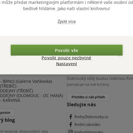
s může předat marketingovým platformám i některé vaše osobní úda
 KDčko
bedlivě hlídáme. Jako naši vlastní knihovnu!
Zjistit více
Povolit vše
Povolit pouze nezbytné
nihy Dobrovský
Více o nás
Nastavení
(ZKRÁCENÝ ÚVAZEK) - ČESKÉ
Spojuje nás nejen láska ke knihám. K
E
Dobrovský vždy budou rodinnou firm
 BRNO (Galerie Vaňkovka)
pamatuje na své kořeny.
(TŘEBÍČ)
ODEJNY (TŘEBÍČ)
ODEJNY (OLOMOUC - OC HANÁ)
Přečtěte si náš příběh
- KARVINÁ
Sledujte nás
 pozice
KnihyDobrovsky.cz
ý blog
Knižní závisláci
é recenze, doporučení, tipy
knihydobrovsky