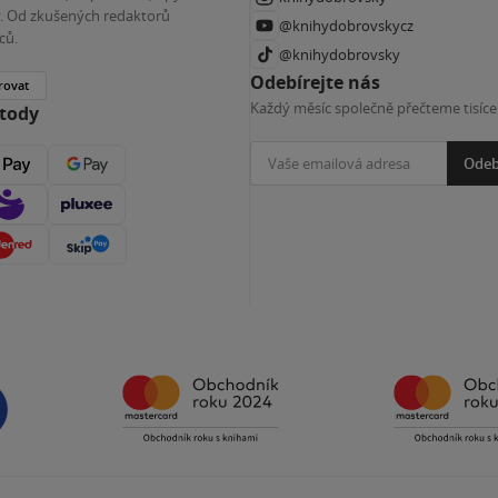
ky. Od zkušených redaktorů
@knihydobrovskycz
ců.
@knihydobrovsky
Odebírejte nás
rovat
Každý měsíc společně přečteme tisíce
etody
Odeb