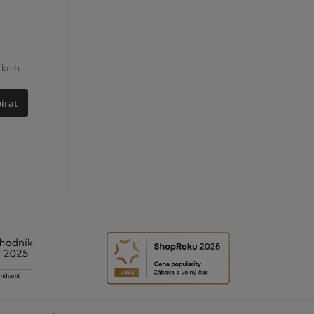
 knih
írat