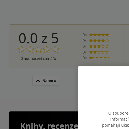
0.0
z
5
0×
5 hvězdiček
0×
4 hvězdičky
0×
3 hvězdičky
0×
2 hvězdičky
0×
0
hodnocení čtenářů
1 hvezdička
Nahoru
O souborec
informací
Knihy, recenze a klubové 
pomáhají ukazo