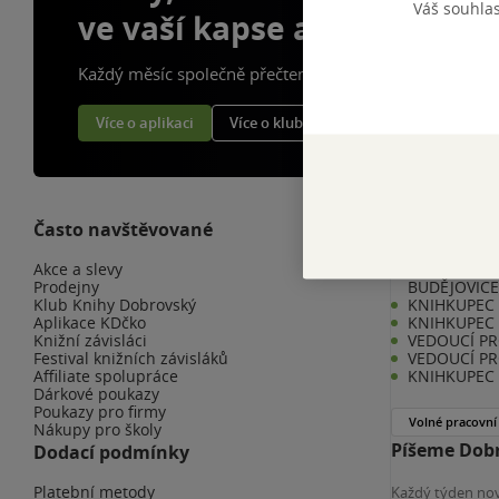
Váš souhla
ve vaší kapse a naší appce
Každý měsíc společně přečteme tisíce knih
Více o aplikaci
Více o klubu
Často navštěvované
Kariéra v K
Akce a slevy
KNIHKUPEC 
Prodejny
BUDĚJOVIC
Klub Knihy Dobrovský
KNIHKUPEC -
Aplikace KDčko
KNIHKUPEC 
Knižní závisláci
VEDOUCÍ PR
Festival knižních závisláků
VEDOUCÍ PR
Affiliate spolupráce
KNIHKUPEC 
Dárkové poukazy
Poukazy pro firmy
Volné pracovní
Nákupy pro školy
Píšeme Dobr
Dodací podmínky
Platební metody
Každý týden nov