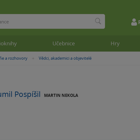
ioknihy
Učebnice
Hry
fie a rozhovory
Vědci, akademici a objevitelé
»
mil Pospíšil
MARTIN NEKOLA