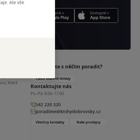
je. Ale vše
Potřebujete s něčím poradit?
nihy
Často kladené dotazy
ou, která
Kontaktujte nás
Po–Pá:
8:00–17:00
542 220 320
poradime@knihydobrovsky.cz
Všechny kontakty
Naše prodejny