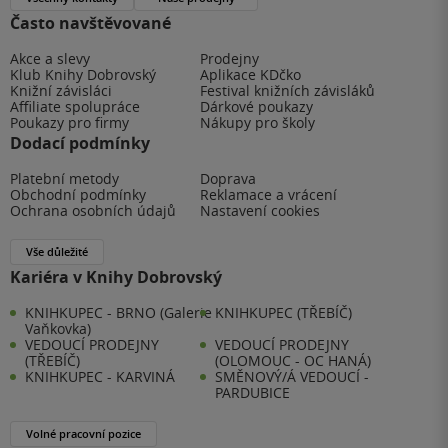
Často navštěvované
Akce a slevy
Prodejny
Klub Knihy Dobrovský
Aplikace KDčko
Knižní závisláci
Festival knižních závisláků
Affiliate spolupráce
Dárkové poukazy
Poukazy pro firmy
Nákupy pro školy
Dodací podmínky
Platební metody
Doprava
Obchodní podmínky
Reklamace a vrácení
Ochrana osobních údajů
Nastavení cookies
Vše důležité
Kariéra v Knihy Dobrovský
KNIHKUPEC - BRNO (Galerie
KNIHKUPEC (TŘEBÍČ)
Vaňkovka)
VEDOUCÍ PRODEJNY
VEDOUCÍ PRODEJNY
(TŘEBÍČ)
(OLOMOUC - OC HANÁ)
KNIHKUPEC - KARVINÁ
SMĚNOVÝ/Á VEDOUCÍ -
PARDUBICE
Volné pracovní pozice