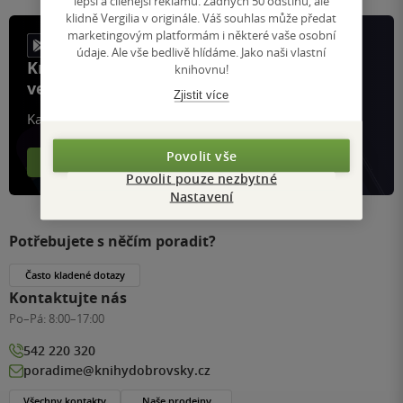
lepší a cílenější reklamu. Žádných 50 odstínů, ale
klidně Vergilia v originále. Váš souhlas může předat
marketingovým platformám i některé vaše osobní
údaje. Ale vše bedlivě hlídáme. Jako naši vlastní
Knihy, recenze a klubové výhody
knihovnu!
ve vaší kapse a naší appce KDčko
Zjistit více
Každý měsíc společně přečteme tisíce knih
Povolit vše
Více o aplikaci
Více o klubu
Povolit pouze nezbytné
Nastavení
Potřebujete s něčím poradit?
Často kladené dotazy
Kontaktujte nás
Po–Pá:
8:00–17:00
542 220 320
poradime@knihydobrovsky.cz
Všechny kontakty
Naše prodejny