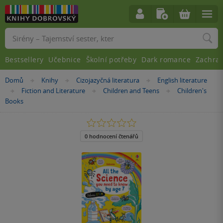
Vyhledávání
Bestsellery
Učebnice
Školní potřeby
Dark romance
Zachra
Nacházíte
Domů
Knihy
Cizojazyčná literatura
English literature
»
»
»
se
Fiction and Literature
Children and Teens
Children's
»
»
»
zde:
Books
0.0
z
5
0 hodnocení čtenářů
hvězdiček