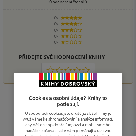
0
hodnocení čtenářů
0×
5 hvězdiček
0×
4 hvězdičky
0×
3 hvězdičky
0×
2 hvězdičky
0×
1 hvezdička
PŘIDEJTE SVÉ HODNOCENÍ KNIHY
1
2
3
4
5
Nahoru
Cookies a osobní údaje? Knihy to
Zobrazeno 20 z 20
potřebují.
1
/ 1
O souborech cookies jste určitě již slyšeli. I my je
Přejít
využíváme ke shromažďování a analýze informací,
na
aby náš e-shop dobře fungoval a mohli jsme ho
stránku
nadále zlepšovat. Také nám pomáhají ukazovat