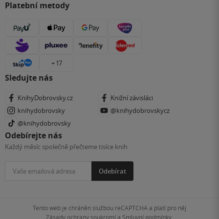
Platební metody
+ 17
Sledujte nás
KnihyDobrovsky.cz
Knižní závisláci
knihydobrovsky
@knihydobrovskycz
@knihydobrovsky
Odebírejte nás
Každý měsíc společně přečteme tisíce knih
Odebírat
Tento web je chráněn službou reCAPTCHA a platí pro něj
Zásady ochrany soukromí
a
Smluvní podmínky
.