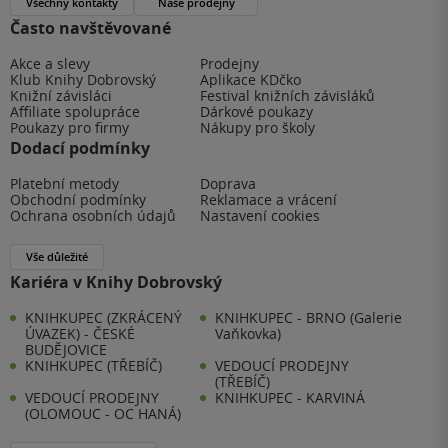
Všechny kontakty
Naše prodejny
Často navštěvované
Akce a slevy
Prodejny
Klub Knihy Dobrovský
Aplikace KDčko
Knižní závisláci
Festival knižních závisláků
Affiliate spolupráce
Dárkové poukazy
Poukazy pro firmy
Nákupy pro školy
Dodací podmínky
Platební metody
Doprava
Obchodní podmínky
Reklamace a vrácení
Ochrana osobních údajů
Nastavení cookies
Vše důležité
Kariéra v Knihy Dobrovský
KNIHKUPEC (ZKRÁCENÝ
KNIHKUPEC - BRNO (Galerie
ÚVAZEK) - ČESKÉ
Vaňkovka)
BUDĚJOVICE
KNIHKUPEC (TŘEBÍČ)
VEDOUCÍ PRODEJNY
(TŘEBÍČ)
VEDOUCÍ PRODEJNY
KNIHKUPEC - KARVINÁ
(OLOMOUC - OC HANÁ)