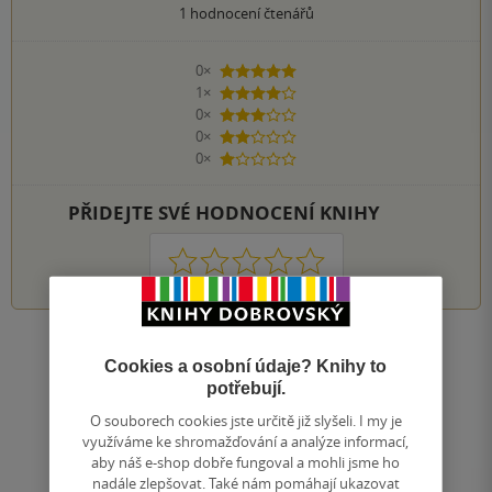
1
hodnocení čtenářů
0×
5 hvězdiček
1×
4 hvězdičky
0×
3 hvězdičky
0×
2 hvězdičky
0×
1 hvezdička
PŘIDEJTE SVÉ HODNOCENÍ KNIHY
1
2
3
4
5
Nahoru
Cookies a osobní údaje? Knihy to
Zobrazeno 20 z 20
potřebují.
1
/ 1
O souborech cookies jste určitě již slyšeli. I my je
Přejít
využíváme ke shromažďování a analýze informací,
na
aby náš e-shop dobře fungoval a mohli jsme ho
stránku
nadále zlepšovat. Také nám pomáhají ukazovat