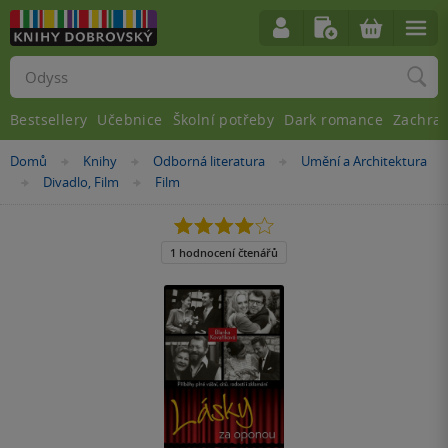
Vyhledávání
Bestsellery
Učebnice
Školní potřeby
Dark romance
Zachra
Nacházíte
Domů
Knihy
Odborná literatura
Umění a Architektura
»
»
»
se
Divadlo, Film
Film
»
»
zde:
4.0
z
5
1 hodnocení čtenářů
hvězdiček