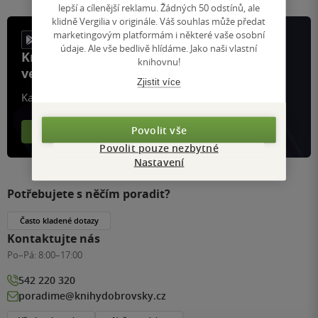
lepší a cílenější reklamu. Žádných 50 odstínů, ale
klidně Vergilia v originále. Váš souhlas může předat
marketingovým platformám i některé vaše osobní
údaje. Ale vše bedlivě hlídáme. Jako naši vlastní
Knihy, recenze a klubové výhody
knihovnu!
ve vaší kapse a naší appce KDčko
Zjistit více
Každý měsíc společně přečteme tisíce knih
Povolit vše
Více o aplikaci
Více o klubu
Povolit pouze nezbytné
Nastavení
Potřebujete s něčím poradit?
Často kladené dotazy
Kontaktujte nás
Po–Pá:
8:00–17:00
542 220 320
poradime@knihydobrovsky.cz