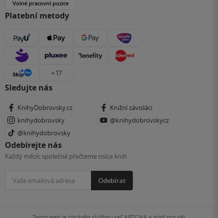
Volné pracovní pozice
Platební metody
+ 17
Sledujte nás
KnihyDobrovsky.cz
Knižní závisláci
knihydobrovsky
@knihydobrovskycz
@knihydobrovsky
Odebírejte nás
Každý měsíc společně přečteme tisíce knih
Odebírat
Tento web je chráněn službou reCAPTCHA a platí pro něj