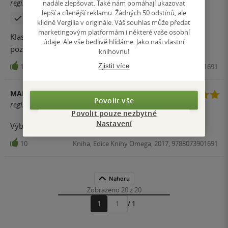
nadále zlepšovat. Také nám pomáhají ukazovat
registrovaný uživatel
lepší a cílenější reklamu. Žádných 50 odstínů, ale
Zakoupil produkt
klidně Vergilia v originále. Váš souhlas může předat
marketingovým platformám i některé vaše osobní
Klasická kniha o jednoduchém vymývání mozku naivní
údaje. Ale vše bedlivě hlídáme. Jako naši vlastní
pozitivitou bez špetky kritického myšlení.
knihovnu!
Zjistit více
11
Kniha, Edice Knihy Omega, 2017, 9788073901691
MALOVENKOVAN
Povolit vše
registrovaný uživatel
Povolit pouze nezbytné
Nastavení
Výborná motivační kniha....
10
Kniha, Edice Knihy Omega, 2017, 9788073901691
Nahoru
Zobrazeno 20 z 20
1
/ 1
Přejít
na