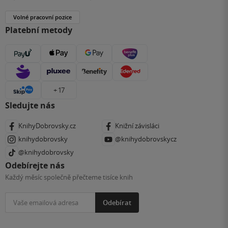
Volné pracovní pozice
Platební metody
+ 17
Sledujte nás
KnihyDobrovsky.cz
Knižní závisláci
knihydobrovsky
@knihydobrovskycz
@knihydobrovsky
Odebírejte nás
Každý měsíc společně přečteme tisíce knih
Odebírat