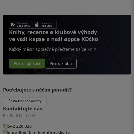
stránku
Knihy, recenze a klubové výhody
ve vaší kapse a naší appce KDčko
Každý měsíc společně přečteme tisíce knih
Více o aplikaci
Více o klubu
Potřebujete s něčím poradit?
Často kladené dotazy
Kontaktujte nás
Po–Pá:
8:00–17:00
542 220 320
poradime@knihydobrovsky.cz