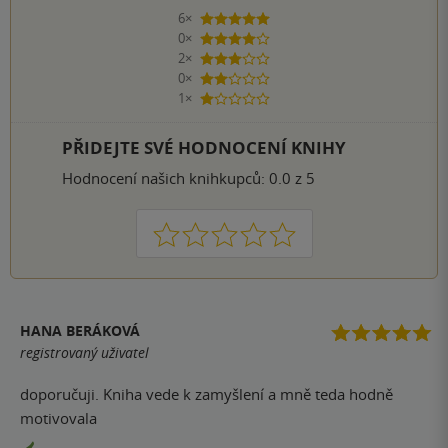
6×
5 hvězdiček
0×
4 hvězdičky
2×
3 hvězdičky
0×
2 hvězdičky
1×
1 hvezdička
PŘIDEJTE SVÉ HODNOCENÍ KNIHY
Hodnocení našich knihkupců: 0.0 z 5
1
2
3
4
5
HANA BERÁKOVÁ
registrovaný uživatel
doporučuji. Kniha vede k zamyšlení a mně teda hodně
motivovala