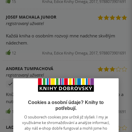
15
Kniha, Edice Knihy Omega, 2017, 9788073901691
JOSEF MACHALA JUNIOR
registrovaný uživatel
Každá kniha o osobním rozvoji mne nadchne skvělým
nádechem.
12
Kniha, Edice Knihy Omega, 2017, 9788073901691
ANDREA TUMPACHOVÁ
registrovaný uživatel
Zakoupil produkt
Knížka se m četla poměrně lehce. Vše a sebe navazovalo a
nutilo k zamyšlení.
Cookies a osobní údaje? Knihy to
potřebují.
12
Kniha, Edice Knihy Omega, 2017, 9788073901691
O souborech cookies jste určitě již slyšeli. I my je
využíváme ke shromažďování a analýze informací,
LADISLAVA KONEČNÁ
aby náš e-shop dobře fungoval a mohli jsme ho