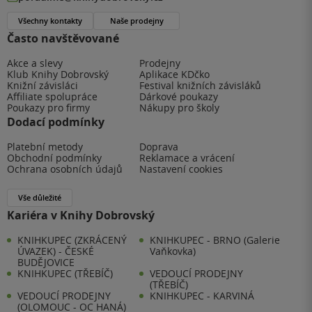
Všechny kontakty
Naše prodejny
Často navštěvované
Akce a slevy
Prodejny
Klub Knihy Dobrovský
Aplikace KDčko
Knižní závisláci
Festival knižních závisláků
Affiliate spolupráce
Dárkové poukazy
Poukazy pro firmy
Nákupy pro školy
Dodací podmínky
Platební metody
Doprava
Obchodní podmínky
Reklamace a vrácení
Ochrana osobních údajů
Nastavení cookies
Vše důležité
Kariéra v Knihy Dobrovský
KNIHKUPEC (ZKRÁCENÝ
KNIHKUPEC - BRNO (Galerie
ÚVAZEK) - ČESKÉ
Vaňkovka)
BUDĚJOVICE
KNIHKUPEC (TŘEBÍČ)
VEDOUCÍ PRODEJNY
(TŘEBÍČ)
VEDOUCÍ PRODEJNY
KNIHKUPEC - KARVINÁ
(OLOMOUC - OC HANÁ)