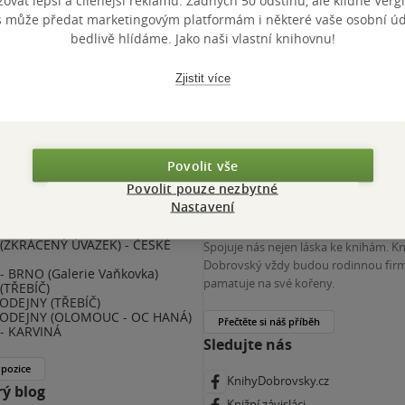
vat lepší a cílenější reklamu. Žádných 50 odstínů, ale klidně Vergil
výhody
s může předat marketingovým platformám i některé vaše osobní úda
bedlivě hlídáme. Jako naši vlastní knihovnu!
 KDčko
Zjistit více
Povolit vše
Povolit pouze nezbytné
Nastavení
nihy Dobrovský
Více o nás
(ZKRÁCENÝ ÚVAZEK) - ČESKÉ
Spojuje nás nejen láska ke knihám. K
E
Dobrovský vždy budou rodinnou firm
 BRNO (Galerie Vaňkovka)
pamatuje na své kořeny.
(TŘEBÍČ)
ODEJNY (TŘEBÍČ)
ODEJNY (OLOMOUC - OC HANÁ)
Přečtěte si náš příběh
- KARVINÁ
Sledujte nás
 pozice
KnihyDobrovsky.cz
ý blog
Knižní závisláci