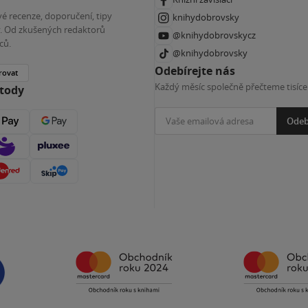
é recenze, doporučení, tipy
knihydobrovsky
ky. Od zkušených redaktorů
@knihydobrovskycz
ců.
@knihydobrovsky
Odebírejte nás
rovat
Každý měsíc společně přečteme tisíce
etody
Odeb