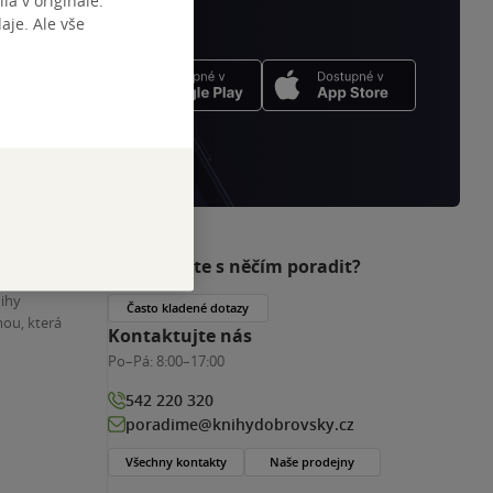
ia v originále.
je. Ale vše
Potřebujete s něčím poradit?
nihy
Často kladené dotazy
ou, která
Kontaktujte nás
Po–Pá:
8:00–17:00
542 220 320
poradime@knihydobrovsky.cz
Všechny kontakty
Naše prodejny