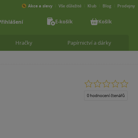
Akce a slevy
Vše důležité
Klub
Blog
Prodejny
E-košík
Košík
Přihlášení
Hračky
Papírnictví a dárky
0.0
z
5
0 hodnocení čtenářů
hvězdiček