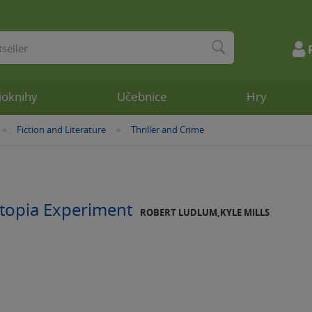
ioknihy
Učebnice
Hry
Fiction and Literature
Thriller and Crime
»
»
Utopia Experiment
ROBERT LUDLUM,KYLE MILLS