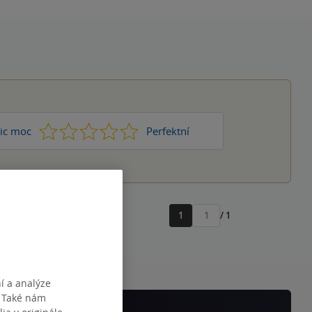
1
2
3
4
5
ic moc
Perfektní
1
/ 1
Přejít
na
stránku
í a analýze
. Také nám