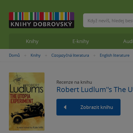
Vyhledávání
Knihy
E-knihy
Aud
Nacházíte
Domů
Knihy
Cizojazyčná literatura
English literature
»
»
»
se
zde:
Recenze na knihu
Robert Ludlum''s The 
Zobrazit knihu