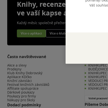
pomáhají ukazo
Knihy, recenze a klubové 
Váš souhla
ve vaší kapse a naší appce
Každý měsíc společně přečteme tisíce knih
Více o aplikaci
Více o klubu
Často navštěvované
Kariéra v K
Akce a slevy
KNIHKUPEC 
Prodejny
BUDĚJOVIC
Klub Knihy Dobrovský
KNIHKUPEC -
Aplikace KDčko
KNIHKUPEC 
Knižní závisláci
VEDOUCÍ PR
Festival knižních závisláků
VEDOUCÍ PR
Affiliate spolupráce
KNIHKUPEC 
Dárkové poukazy
Poukazy pro firmy
Volné pracovní
Nákupy pro školy
Píšeme Dobr
Dodací podmínky