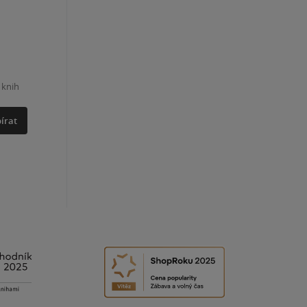
 knih
írat