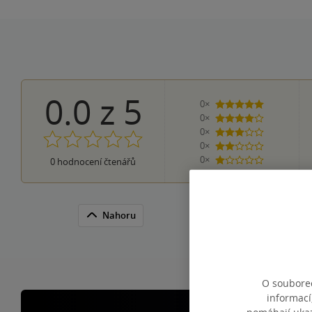
0.0
z
5
0×
5 hvězdiček
0×
4 hvězdičky
0×
3 hvězdičky
0×
2 hvězdičky
0×
0
hodnocení čtenářů
1 hvezdička
Nahoru
O souborec
informací