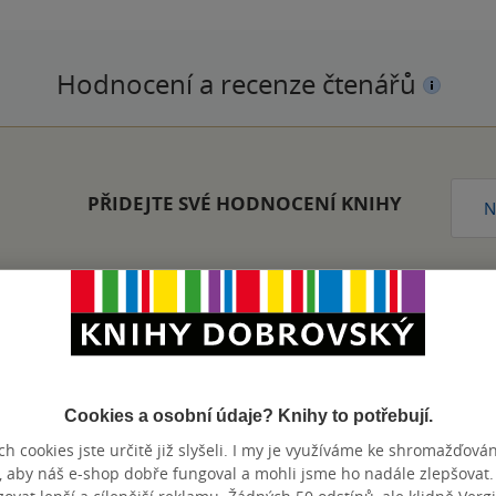
Hodnocení a recenze čtenářů
PŘIDEJTE SVÉ HODNOCENÍ KNIHY
N
Zobrazeno 20 z 20
Cookies a osobní údaje? Knihy to potřebují.
h cookies jste určitě již slyšeli. I my je využíváme ke shromažďován
, aby náš e-shop dobře fungoval a mohli jsme ho nadále zlepšovat