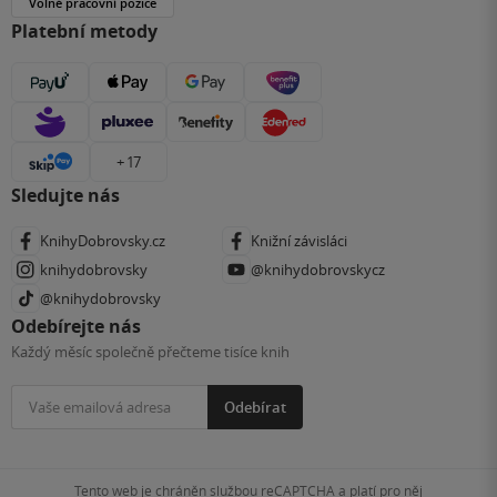
Volné pracovní pozice
Platební metody
+ 17
Sledujte nás
KnihyDobrovsky.cz
Knižní závisláci
knihydobrovsky
@knihydobrovskycz
@knihydobrovsky
Odebírejte nás
Každý měsíc společně přečteme tisíce knih
Odebírat
Tento web je chráněn službou reCAPTCHA a platí pro něj