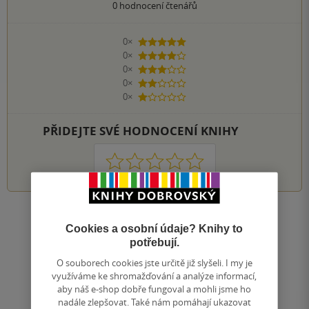
0
hodnocení čtenářů
0×
5 hvězdiček
0×
4 hvězdičky
0×
3 hvězdičky
0×
2 hvězdičky
0×
1 hvezdička
PŘIDEJTE SVÉ HODNOCENÍ KNIHY
1
2
3
4
5
Nahoru
Cookies a osobní údaje? Knihy to
Zobrazeno 20 z 20
potřebují.
1
/ 1
Přejít
O souborech cookies jste určitě již slyšeli. I my je
na
využíváme ke shromažďování a analýze informací,
aby náš e-shop dobře fungoval a mohli jsme ho
stránku
nadále zlepšovat. Také nám pomáhají ukazovat