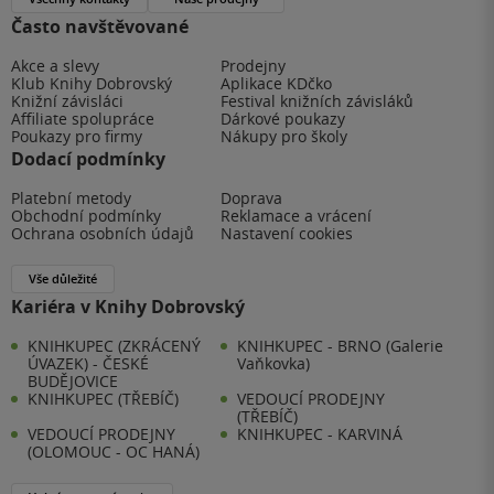
Často navštěvované
Akce a slevy
Prodejny
Klub Knihy Dobrovský
Aplikace KDčko
Knižní závisláci
Festival knižních závisláků
Affiliate spolupráce
Dárkové poukazy
Poukazy pro firmy
Nákupy pro školy
Dodací podmínky
Platební metody
Doprava
Obchodní podmínky
Reklamace a vrácení
Ochrana osobních údajů
Nastavení cookies
Vše důležité
Kariéra v Knihy Dobrovský
KNIHKUPEC (ZKRÁCENÝ
KNIHKUPEC - BRNO (Galerie
ÚVAZEK) - ČESKÉ
Vaňkovka)
BUDĚJOVICE
KNIHKUPEC (TŘEBÍČ)
VEDOUCÍ PRODEJNY
(TŘEBÍČ)
VEDOUCÍ PRODEJNY
KNIHKUPEC - KARVINÁ
(OLOMOUC - OC HANÁ)