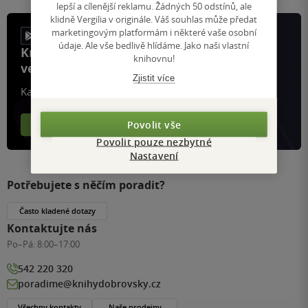
lepší a cílenější reklamu. Žádných 50 odstínů, ale
klidně Vergilia v originále. Váš souhlas může předat
marketingovým platformám i některé vaše osobní
údaje. Ale vše bedlivě hlídáme. Jako naši vlastní
Knihy, recenze a klubové výhody
knihovnu!
ve vaší kapse a naší appce KDčko
Zjistit více
Každý měsíc společně přečteme tisíce knih
Povolit vše
Více o aplikaci
Více o klubu
Povolit pouze nezbytné
Nastavení
Potřebujete s něčím poradit?
Často kladené dotazy
Kontaktujte nás
Po–Pá:
8:00–17:00
542 220 320
poradime@knihydobrovsky.cz
Všechny kontakty
Naše prodejny