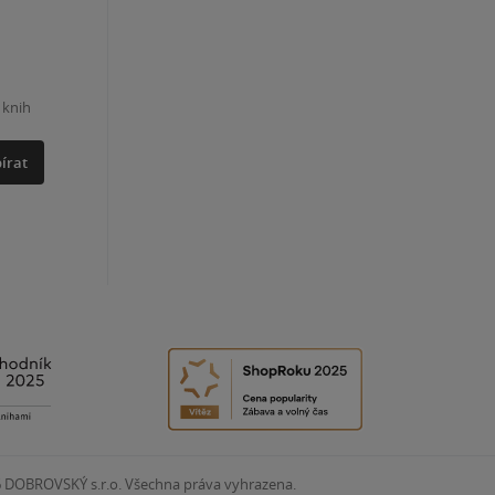
 knih
írat
6
DOBROVSKÝ s.r.o. Všechna práva vyhrazena.