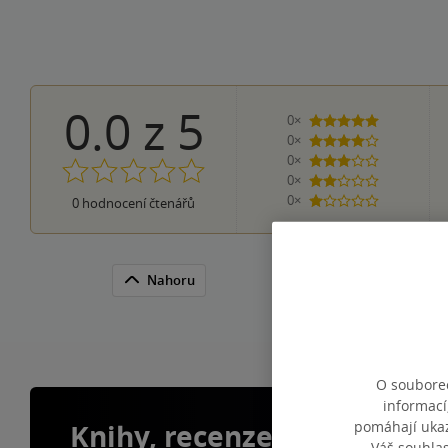
0.0
z
5
0×
5 hvězdiček
0×
4 hvězdičky
0×
3 hvězdičky
0×
2 hvězdičky
0×
0
hodnocení čtenářů
1 hvezdička
Nahoru
O souborec
informací
pomáhají ukazo
Knihy, recenze a klubové 
Váš souhla