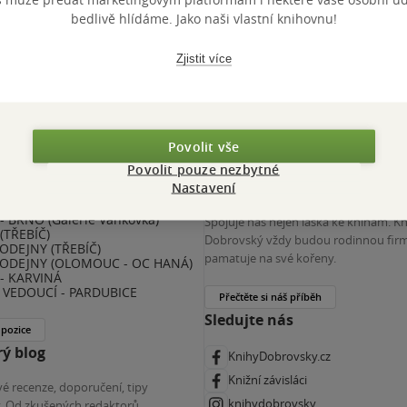
 KDčko
bedlivě hlídáme. Jako naši vlastní knihovnu!
Zjistit více
Povolit vše
Povolit pouze nezbytné
nihy Dobrovský
Více o nás
Nastavení
 BRNO (Galerie Vaňkovka)
Spojuje nás nejen láska ke knihám. K
(TŘEBÍČ)
Dobrovský vždy budou rodinnou firm
ODEJNY (TŘEBÍČ)
pamatuje na své kořeny.
ODEJNY (OLOMOUC - OC HANÁ)
- KARVINÁ
VEDOUCÍ - PARDUBICE
Přečtěte si náš příběh
Sledujte nás
 pozice
ý blog
KnihyDobrovsky.cz
Knižní závisláci
é recenze, doporučení, tipy
knihydobrovsky
ky. Od zkušených redaktorů