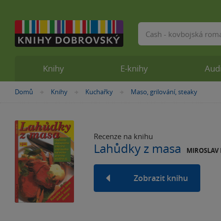
Vyhledávání
Knihy
E-knihy
Aud
Nacházíte
Domů
Knihy
Kuchařky
Maso, grilování, steaky
»
»
»
se
zde:
Recenze na knihu
Lahůdky z masa
MIROSLAV
Zobrazit knihu