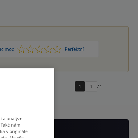
1
2
3
4
5
ic moc
Perfektní
1
/ 1
Přejít
na
stránku
í a analýze
. Také nám
ia v originále.
je. Ale vše