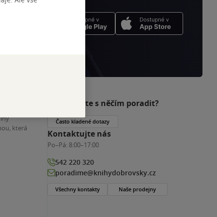
Potřebujete s něčím poradit?
nihy
Často kladené dotazy
ou, která
Kontaktujte nás
Po–Pá:
8:00–17:00
542 220 320
poradime@knihydobrovsky.cz
Všechny kontakty
Naše prodejny