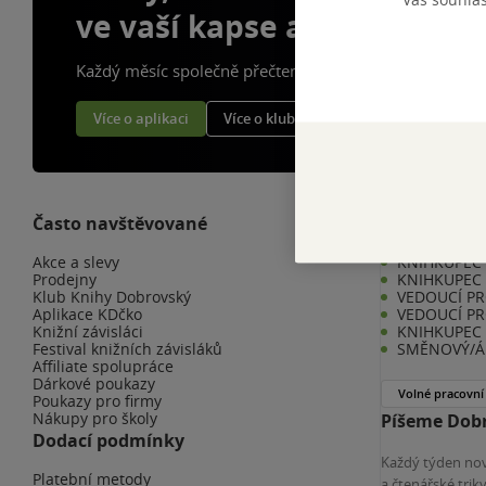
ve vaší kapse a naší appce
Každý měsíc společně přečteme tisíce knih
Více o aplikaci
Více o klubu
Často navštěvované
Kariéra v K
Akce a slevy
KNIHKUPEC -
Prodejny
KNIHKUPEC 
Klub Knihy Dobrovský
VEDOUCÍ PR
Aplikace KDčko
VEDOUCÍ PR
Knižní závisláci
KNIHKUPEC 
Festival knižních závisláků
SMĚNOVÝ/Á 
Affiliate spolupráce
Dárkové poukazy
Volné pracovní
Poukazy pro firmy
Nákupy pro školy
Píšeme Dobr
Dodací podmínky
Každý týden nov
Platební metody
a čtenářské tri