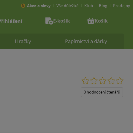
Akce a slevy
Vše důležité
Klub
Blog
Prodejny
E-košík
Košík
Přihlášení
Hračky
Papírnictví a dárky
0.0
z
5
0 hodnocení čtenářů
hvězdiček