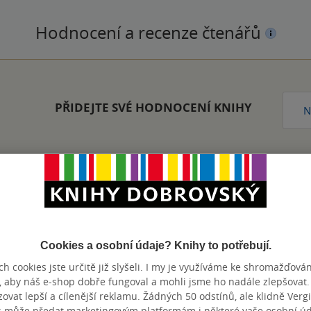
Hodnocení a recenze čtenářů
PŘIDEJTE SVÉ HODNOCENÍ KNIHY
N
Zobrazeno 20 z 20
Cookies a osobní údaje? Knihy to potřebují.
h cookies jste určitě již slyšeli. I my je využíváme ke shromažďován
, aby náš e-shop dobře fungoval a mohli jsme ho nadále zlepšovat
vat lepší a cílenější reklamu. Žádných 50 odstínů, ale klidně Vergil
výhody
s může předat marketingovým platformám i některé vaše osobní úda