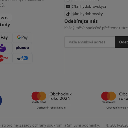
ců.
@knihydobrovskycz
@knihydobrovsky
rovat
Odebírejte nás
etody
Každý měsíc společně přečteme tisíce
Odeb
|
atí pro něj
Zásady ochrany soukromí
a
Smluvní podmínky
.
© 2001–202