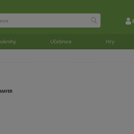
ioknihy
Učebnice
Hry
 MAYER