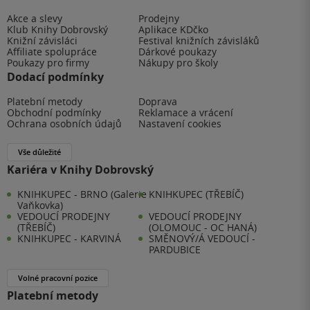
Akce a slevy
Prodejny
Klub Knihy Dobrovský
Aplikace KDčko
Knižní závisláci
Festival knižních závisláků
Affiliate spolupráce
Dárkové poukazy
Poukazy pro firmy
Nákupy pro školy
Dodací podmínky
Platební metody
Doprava
Obchodní podmínky
Reklamace a vrácení
Ochrana osobních údajů
Nastavení cookies
Vše důležité
Kariéra v Knihy Dobrovský
KNIHKUPEC - BRNO (Galerie
KNIHKUPEC (TŘEBÍČ)
Vaňkovka)
VEDOUCÍ PRODEJNY
VEDOUCÍ PRODEJNY
(TŘEBÍČ)
(OLOMOUC - OC HANÁ)
KNIHKUPEC - KARVINÁ
SMĚNOVÝ/Á VEDOUCÍ -
PARDUBICE
Volné pracovní pozice
Platební metody