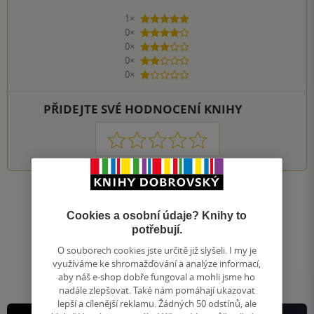
1×
5 hvězdiček
0×
4 hvězdičky
0×
3 hvězdičky
0×
2 hvězdičky
0×
1 hvezdička
PŘIDEJTE SVÉ HODNOCENÍ KNIHY
1
2
3
4
5
Nahoru
Cookies a osobní údaje? Knihy to
Zobrazeno 20 z 20
potřebují.
1
/ 1
Přejít
O souborech cookies jste určitě již slyšeli. I my je
na
využíváme ke shromažďování a analýze informací,
stránku
aby náš e-shop dobře fungoval a mohli jsme ho
nadále zlepšovat. Také nám pomáhají ukazovat
lepší a cílenější reklamu. Žádných 50 odstínů, ale