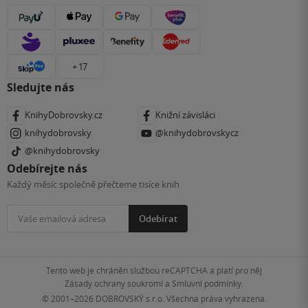
+ 17
Sledujte nás
KnihyDobrovsky.cz
Knižní závisláci
knihydobrovsky
@knihydobrovskycz
@knihydobrovsky
Odebírejte nás
Každý měsíc společně přečteme tisíce knih
Odebírat
Tento web je chráněn službou reCAPTCHA a platí pro něj
Zásady ochrany soukromí
a
Smluvní podmínky
.
© 2001–2026
DOBROVSKÝ s.r.o. Všechna práva vyhrazena.