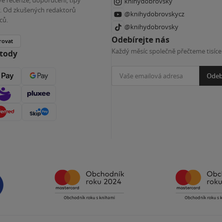
knihydobrovsky
ky. Od zkušených redaktorů
@knihydobrovskycz
ců.
@knihydobrovsky
Odebírejte nás
rovat
Každý měsíc společně přečteme tisíce
etody
Odeb