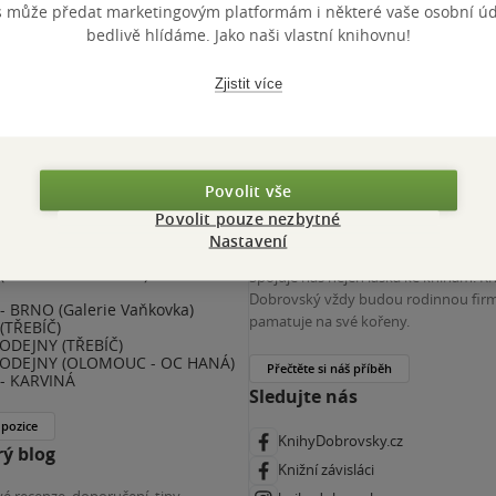
s může předat marketingovým platformám i některé vaše osobní úda
 KDčko
bedlivě hlídáme. Jako naši vlastní knihovnu!
Zjistit více
Povolit vše
Povolit pouze nezbytné
nihy Dobrovský
Více o nás
Nastavení
(ZKRÁCENÝ ÚVAZEK) - ČESKÉ
Spojuje nás nejen láska ke knihám. K
E
Dobrovský vždy budou rodinnou firm
 BRNO (Galerie Vaňkovka)
pamatuje na své kořeny.
(TŘEBÍČ)
ODEJNY (TŘEBÍČ)
ODEJNY (OLOMOUC - OC HANÁ)
Přečtěte si náš příběh
- KARVINÁ
Sledujte nás
 pozice
KnihyDobrovsky.cz
ý blog
Knižní závisláci
é recenze, doporučení, tipy