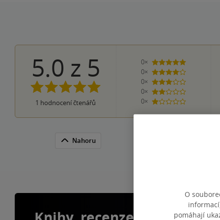
5.0
z
5
0×
5 hvězdiček
0×
4 hvězdičky
0×
3 hvězdičky
0×
2 hvězdičky
0×
1
hodnocení čtenářů
1 hvezdička
Nahoru
O souborec
informací
Knihy, recenze a klubové 
pomáhají ukazo