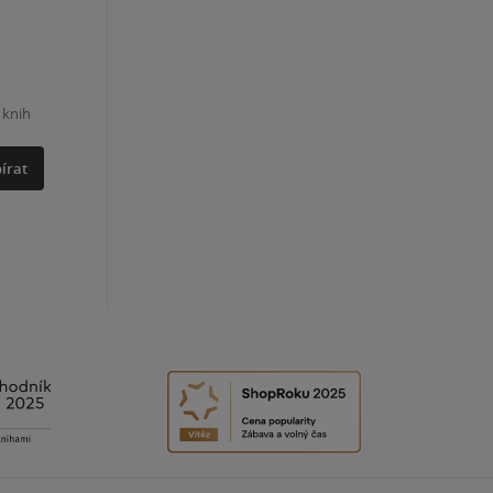
 knih
írat