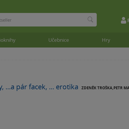
ioknihy
Učebnice
Hry
 ...a pár facek, ... erotika
ZDENĚK TROŠKA,PETR M