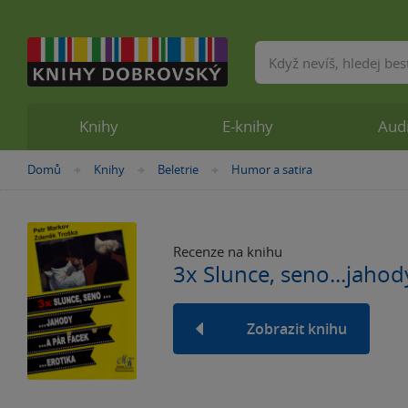
Vyhledávání
Knihy
E-knihy
Aud
Nacházíte
Domů
Knihy
Beletrie
Humor a satira
»
»
»
se
zde:
Recenze na knihu
3x Slunce, seno...jahody,
Zobrazit knihu