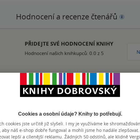
Hodnocení a recenze čtenářů
PŘIDEJTE SVÉ HODNOCENÍ KNIHY
N
Hodnocení našich knihkupců: 0.0 z 5
Zobrazeno 20 z 20
Cookies a osobní údaje? Knihy to potřebují.
h cookies jste určitě již slyšeli. I my je využíváme ke shromažďován
, aby náš e-shop dobře fungoval a mohli jsme ho nadále zlepšovat
výhody
vat lepší a cílenější reklamu. Žádných 50 odstínů, ale klidně Vergil