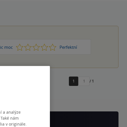
1
2
3
4
5
ic moc
Perfektní
1
/ 1
Přejít
na
stránku
í a analýze
. Také nám
ia v originále.