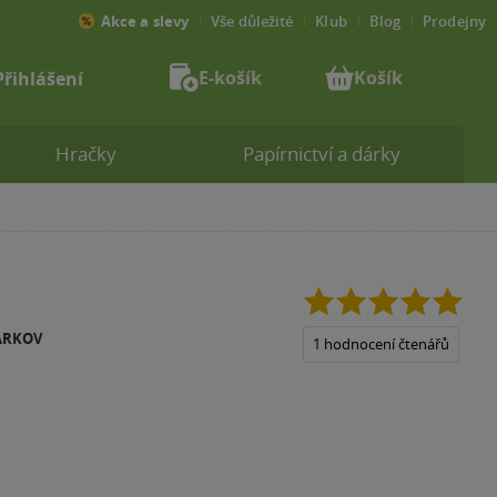
Akce a slevy
Vše důležité
Klub
Blog
Prodejny
E-košík
Košík
Přihlášení
Hračky
Papírnictví a dárky
5.0
z
ARKOV
5
1 hodnocení čtenářů
hvězdiček