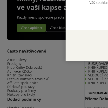
Váš souhla
ve vaší kapse a naší appce
Každý měsíc společně přečteme tisíce knih
Více o aplikaci
Více o klubu
Často navštěvované
Kariéra v K
Akce a slevy
KNIHKUPEC 
Prodejny
BUDĚJOVIC
Klub Knihy Dobrovský
KNIHKUPEC -
Aplikace KDčko
KNIHKUPEC 
Knižní závisláci
VEDOUCÍ PR
Festival knižních závisláků
VEDOUCÍ PR
Affiliate spolupráce
KNIHKUPEC 
Dárkové poukazy
Poukazy pro firmy
Volné pracovní
Nákupy pro školy
Píšeme Dobr
Dodací podmínky
Platební metody
Každý týden nov