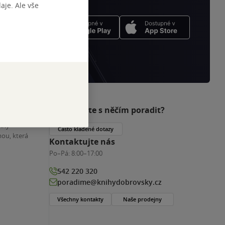
je. Ale vše
Potřebujete s něčím poradit?
nihy
Často kladené dotazy
ou, která
Kontaktujte nás
Po–Pá:
8:00–17:00
542 220 320
poradime@knihydobrovsky.cz
Všechny kontakty
Naše prodejny