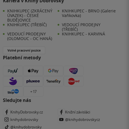
Kariéra v Knihy Dobrovský
KNIHKUPEC (ZKRÁCENÝ
KNIHKUPEC - BRNO (Galerie
ÚVAZEK) - ČESKÉ
Vaňkovka)
BUDĚJOVICE
KNIHKUPEC (TŘEBÍČ)
VEDOUCÍ PRODEJNY
(TŘEBÍČ)
VEDOUCÍ PRODEJNY
KNIHKUPEC - KARVINÁ
(OLOMOUC - OC HANÁ)
Volné pracovní pozice
Platební metody
+ 17
Sledujte nás
KnihyDobrovsky.cz
Knižní závisláci
knihydobrovsky
@knihydobrovskycz
@knihydobrovsky