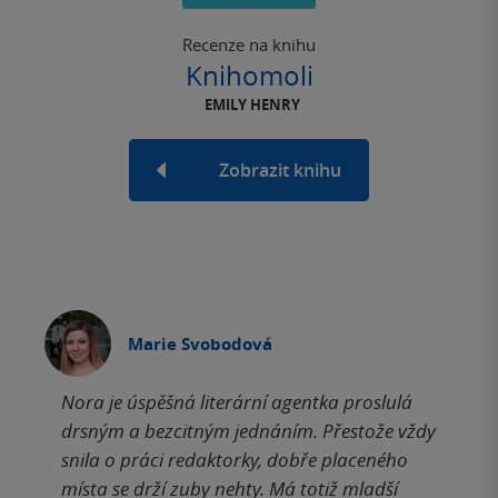
Recenze na knihu
Knihomoli
EMILY HENRY
Zobrazit knihu
Marie Svobodová
Nora je úspěšná literární agentka proslulá
drsným a bezcitným jednáním. Přestože vždy
snila o práci redaktorky, dobře placeného
místa se drží zuby nehty. Má totiž mladší