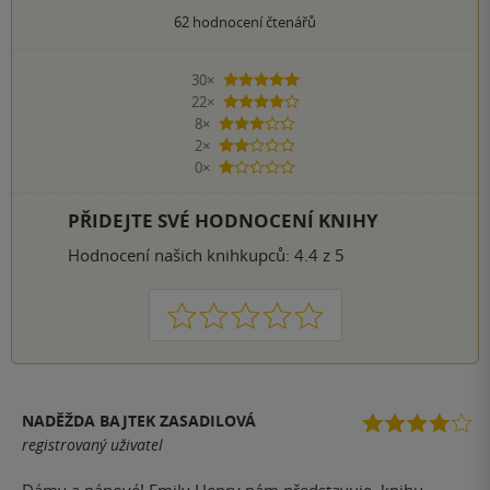
62
hodnocení čtenářů
30×
5 hvězdiček
22×
4 hvězdičky
8×
3 hvězdičky
2×
2 hvězdičky
0×
1 hvezdička
PŘIDEJTE SVÉ HODNOCENÍ KNIHY
Hodnocení našich knihkupců: 4.4 z 5
1
2
3
4
5
NADĚŽDA BAJTEK ZASADILOVÁ
registrovaný uživatel