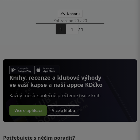
Nahoru
Zobrazeno 20 z 20
1
/ 1
Přejít
na
stránku
Knihy, recenze a klubové výhody
ve vaší kapse a naší appce KDčko
Každý měsíc společně přečteme tisíce knih
Více o aplikaci
Více o klubu
Potřebujete s něčím poradit?