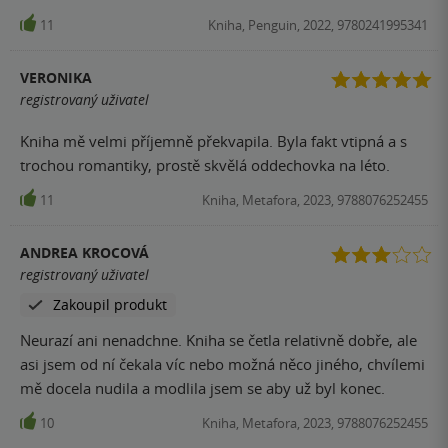
se chcete zasmat , uculit u knizky a nebo proste zavrit
11
Kniha, Penguin, 2022, 9780241995341
knizku s dobrým pocitem.
VERONIKA
registrovaný uživatel
Kniha mě velmi příjemně překvapila. Byla fakt vtipná a s
trochou romantiky, prostě skvělá oddechovka na léto.
11
Kniha, Metafora, 2023, 9788076252455
ANDREA KROCOVÁ
registrovaný uživatel
Zakoupil produkt
Neurazí ani nenadchne. Kniha se četla relativně dobře, ale
asi jsem od ní čekala víc nebo možná něco jiného, chvílemi
mě docela nudila a modlila jsem se aby už byl konec.
10
Kniha, Metafora, 2023, 9788076252455