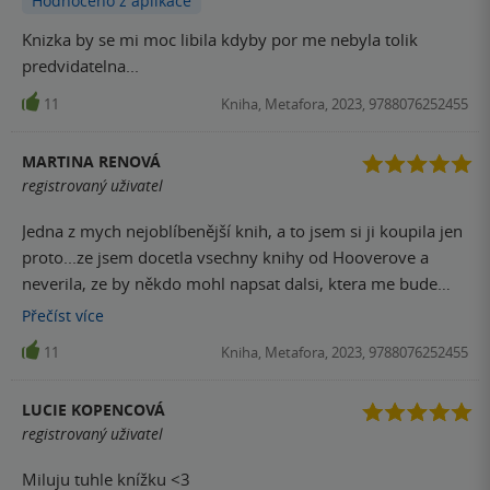
Hodnoceno z aplikace
Sama jsem knihu ohodnotila 3,5 ⭐️, ale protože to tady
nejde, zaokrouhlila jsem nahoru
Knizka by se mi moc libila kdyby por me nebyla tolik
predvidatelna...
11
Kniha, Metafora, 2023, 9788076252455
MARTINA RENOVÁ
registrovaný uživatel
Jedna z mych nejoblíbenější knih, a to jsem si ji koupila jen
proto...ze jsem docetla vsechny knihy od Hooverove a
neverila, ze by někdo mohl napsat dalsi, ktera me bude
bavit stejne jak Hooverova. Klicove slovo ke knizce, bych
Přečíst
více
napsal VTIPNA.. je od zacatku do konce protkana vtipnymi
11
Kniha, Metafora, 2023, 9788076252455
dialogy, spickujici lidmi, kteri na sobe nenechaji nit suchou,
ale tak krasne ladne a duvtipne, ze to nijak extra neurazi a
LUCIE KOPENCOVÁ
celkove je to zavrseno laskou. I kdyz mi chybi nejaky drsný
registrovaný uživatel
pribeh, na ktery jsem zvykla u jine autorky, ktery je tam
vsazen.. tak tohle je proste cteni na pohlazeni po dusi.. kdy
Miluju tuhle knížku <3