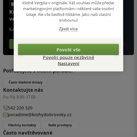
klidně Vergilia v originále. Váš souhlas může předat
marketingovým platformám i některé vaše osobní
Knihy, recenze a klubové výhody
údaje. Ale vše bedlivě hlídáme. Jako naši vlastní
ve vaší kapse a naší appce KDčko
knihovnu!
Každý měsíc společně přečteme tisíce knih
Zjistit více
Více o aplikaci
Více o klubu
Povolit vše
Povolit pouze nezbytné
Nastavení
Potřebujete s něčím poradit?
Často kladené dotazy
Kontaktujte nás
Po–Pá:
8:00–17:00
542 220 320
poradime@knihydobrovsky.cz
Všechny kontakty
Naše prodejny
Často navštěvované