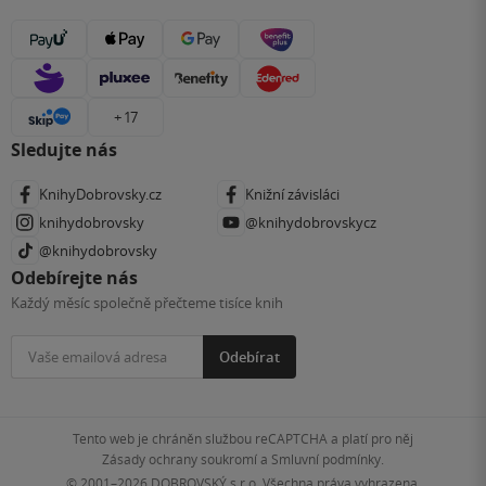
+ 17
Sledujte nás
KnihyDobrovsky.cz
Knižní závisláci
knihydobrovsky
@knihydobrovskycz
@knihydobrovsky
Odebírejte nás
Každý měsíc společně přečteme tisíce knih
Odebírat
Tento web je chráněn službou reCAPTCHA a platí pro něj
Zásady ochrany soukromí
a
Smluvní podmínky
.
© 2001–2026
DOBROVSKÝ s.r.o. Všechna práva vyhrazena.