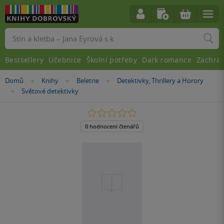
Vyhledávání
Bestsellery
Učebnice
Školní potřeby
Dark romance
Zachra
Nacházíte
Domů
Knihy
Beletrie
Detektivky, Thrillery a Horory
»
»
»
se
Světové detektivky
»
zde:
0.0
z
5
0 hodnocení čtenářů
hvězdiček