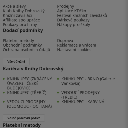
Akce a slevy
Prodejny
Klub Knihy Dobrovský
Aplikace KDčko
Knižní závisláci
Festival knižních závisláků
Affiliate spolupráce
Dárkové poukazy
Poukazy pro firmy
Nákupy pro školy
Dodací podmínky
Platební metody
Doprava
Obchodní podmínky
Reklamace a vrácení
Ochrana osobních údajů
Nastavení cookies
Vše důležité
Kariéra v Knihy Dobrovský
KNIHKUPEC (ZKRÁCENÝ
KNIHKUPEC - BRNO (Galerie
ÚVAZEK) - ČESKÉ
Vaňkovka)
BUDĚJOVICE
KNIHKUPEC (TŘEBÍČ)
VEDOUCÍ PRODEJNY
(TŘEBÍČ)
VEDOUCÍ PRODEJNY
KNIHKUPEC - KARVINÁ
(OLOMOUC - OC HANÁ)
Volné pracovní pozice
Platební metody