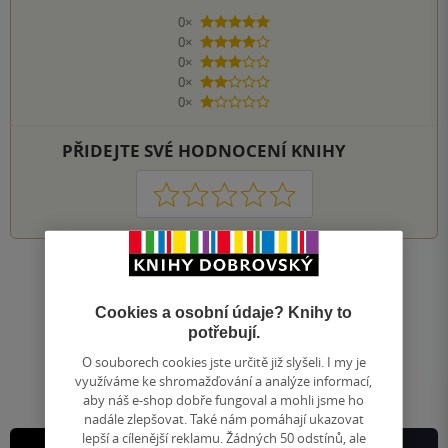
0×
5 hvězdiček
0×
4 hvězdičky
0×
3 hvězdičky
0×
2 hvězdičky
0×
1 hvezdička
PŘIDEJTE SVÉ HODNOCENÍ KNIHY
1
2
3
4
5
Nahoru
Zobrazeno 20 z 20
Cookies a osobní údaje? Knihy to
1
/ 1
potřebují.
Přejít
na
O souborech cookies jste určitě již slyšeli. I my je
stránku
využíváme ke shromažďování a analýze informací,
aby náš e-shop dobře fungoval a mohli jsme ho
nadále zlepšovat. Také nám pomáhají ukazovat
lepší a cílenější reklamu. Žádných 50 odstínů, ale