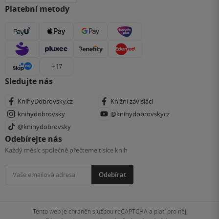
Platební metody
+ 17
Sledujte nás
KnihyDobrovsky.cz
Knižní závisláci
knihydobrovsky
@knihydobrovskycz
@knihydobrovsky
Odebírejte nás
Každý měsíc společně přečteme tisíce knih
Odebírat
Tento web je chráněn službou reCAPTCHA a platí pro něj