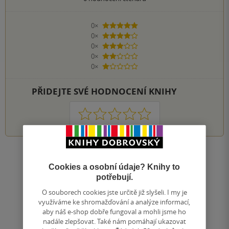
0×
5 hvězdiček
0×
4 hvězdičky
0×
3 hvězdičky
0×
2 hvězdičky
0×
1 hvezdička
PŘIDEJTE SVÉ HODNOCENÍ KNIHY
1
2
3
4
5
Nahoru
Cookies a osobní údaje? Knihy to
Zobrazeno 20 z 20
potřebují.
1
/ 1
Přejít
O souborech cookies jste určitě již slyšeli. I my je
na
využíváme ke shromažďování a analýze informací,
stránku
aby náš e-shop dobře fungoval a mohli jsme ho
nadále zlepšovat. Také nám pomáhají ukazovat