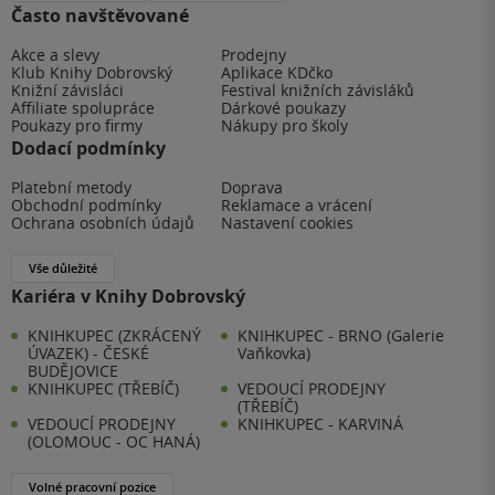
Často navštěvované
Akce a slevy
Prodejny
Klub Knihy Dobrovský
Aplikace KDčko
Knižní závisláci
Festival knižních závisláků
Affiliate spolupráce
Dárkové poukazy
Poukazy pro firmy
Nákupy pro školy
Dodací podmínky
Platební metody
Doprava
Obchodní podmínky
Reklamace a vrácení
Ochrana osobních údajů
Nastavení cookies
Vše důležité
Kariéra v Knihy Dobrovský
KNIHKUPEC (ZKRÁCENÝ
KNIHKUPEC - BRNO (Galerie
ÚVAZEK) - ČESKÉ
Vaňkovka)
BUDĚJOVICE
KNIHKUPEC (TŘEBÍČ)
VEDOUCÍ PRODEJNY
(TŘEBÍČ)
VEDOUCÍ PRODEJNY
KNIHKUPEC - KARVINÁ
(OLOMOUC - OC HANÁ)
Volné pracovní pozice