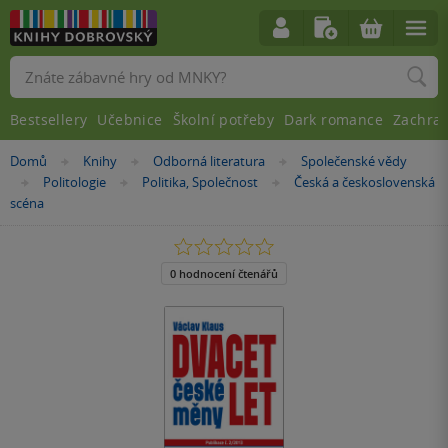
Vyhledávání
Bestsellery
Učebnice
Školní potřeby
Dark romance
Zachra
Nacházíte
Domů
Knihy
Odborná literatura
Společenské vědy
»
»
»
se
Politologie
Politika, Společnost
Česká a československá
»
»
»
zde:
scéna
0.0
z
5
0 hodnocení čtenářů
hvězdiček