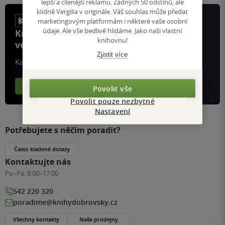
lepší a cílenější reklamu. Žádných 50 odstínů, ale
klidně Vergilia v originále. Váš souhlas může předat
marketingovým platformám i některé vaše osobní
údaje. Ale vše bedlivě hlídáme. Jako naši vlastní
Knihy, recenze a klubové výhody
knihovnu!
ve vaší kapse a naší appce KDčko
Zjistit více
Každý měsíc společně přečteme tisíce knih
Více o aplikaci
Více o klubu
Povolit vše
Povolit pouze nezbytné
Nastavení
Potřebujete s něčím poradit?
Často kladené dotazy
Kontaktujte nás
Po–Pá:
8:00–17:00
542 220 320
poradime@knihydobrovsky.cz
Všechny kontakty
Naše prodejny