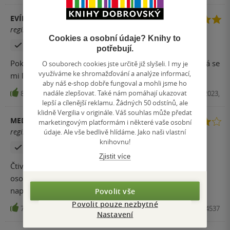
EVÍKULUS
registrovaný uživatel
Cookies a osobní údaje? Knihy to
Zakoupil produkt
Hodnoceno z aplikace
potřebují.
Pokračování bylo stejně hezké jako předchozí díl. Možná se
O souborech cookies jste určitě již slyšeli. I my je
využíváme ke shromažďování a analýze informací,
mi líbil ještě o něco více.
aby náš e-shop dobře fungoval a mohli jsme ho
nadále zlepšovat. Také nám pomáhají ukazovat
8
E-kniha, Red, 2023,
lepší a cílenější reklamu. Žádných 50 odstínů, ale
klidně Vergilia v originále. Váš souhlas může předat
MEDVÍDKA
marketingovým platformám i některé vaše osobní
údaje. Ale vše bedlivě hlídáme. Jako naši vlastní
registrovaný uživatel
knihovnu!
Zakoupil produkt
Hodnoceno z aplikace
Zjistit více
Čtivé pokračování rodinné ságy, které krásně ukazuje
osobní i politické proměny v meziválečném Německu –
napínavé, ale s jemným dramatickým vyzněním.
Povolit vše
Povolit pouze nezbytné
7
Kniha, Red, 2023, 9788027714537
Nastavení