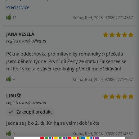
se dost rozjelo. Isabela se začala více projevovat a ukázala
Přečíst
více
se jako silná žena, ktera si dokáže stát za svým. I když ještě
11
Kniha, Red, 2023, 9788027714537
občasné byla až přehnaně důvěřová. Druhá část knihy se
mi líbila o dost víc než ta první a posledních 100 stran jsem
JANA VESELÁ
hltala se zatajeným dechem. Přála bych si ale lepší konec,
registrovaný uživatel
větší happy end. Celkově byla kniha velmi autentická, což
hodnotím jako velké plus ❤️☺️
Pěkná oddechovka pro milovníky romantiky :) přečetla
jsem během týdne. První díl Ženy ze statku Falkensee se
mi líbil více, ale závěr této knihy předčil mé očekávání
9
Kniha, Red, 2023, 9788027714537
LIBUŠE
registrovaný uživatel
Zakoupil produkt
Jedná se již o 2. díl.Kniha se velmi dobře čte.
9
Kniha, Red, 2023, 9788027714537