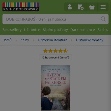
Vyhledávání
Bestsellery
Učebnice
Školní potřeby
Dark romance
Zachra
Nacházíte
Domů
Knihy
Historická literatura
Historické romány
»
»
»
se
zde:
4.7
z
5
12 hodnocení čtenářů
hvězdiček