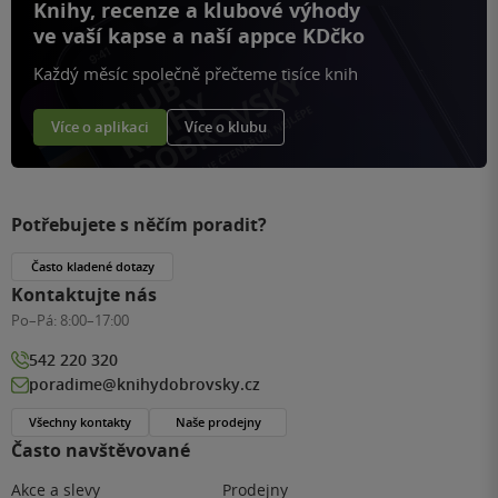
Knihy, recenze a klubové výhody
ve vaší kapse a naší appce KDčko
Každý měsíc společně přečteme tisíce knih
Více o aplikaci
Více o klubu
Potřebujete s něčím poradit?
Často kladené dotazy
Kontaktujte nás
Po–Pá:
8:00–17:00
542 220 320
poradime@knihydobrovsky.cz
Všechny kontakty
Naše prodejny
Často navštěvované
Akce a slevy
Prodejny