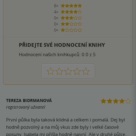
8×
5 hvězdiček
4×
4 hvězdičky
0×
3 hvězdičky
0×
2 hvězdičky
0×
1 hvezdička
PŘIDEJTE SVÉ HODNOCENÍ KNIHY
Hodnocení našich knihkupců: 0.0 z 5
1
2
3
4
5
TEREZA BIDRMANOVÁ
registrovaný uživatel
První půlka byla taková klidná a celkem i pomalá. Dej byl
hodně pozvolný a na můj vkus zde byly i velké časové
posuny. Isabela mi přišla hodně naivní. Ale v druhé půlce