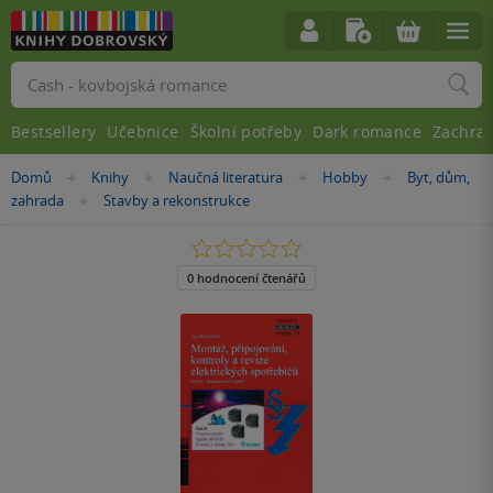
Vyhledávání
Bestsellery
Učebnice
Školní potřeby
Dark romance
Zachra
Nacházíte
Domů
Knihy
Naučná literatura
Hobby
Byt, dům,
»
»
»
»
se
zahrada
Stavby a rekonstrukce
»
zde:
0.0
z
5
0 hodnocení čtenářů
hvězdiček