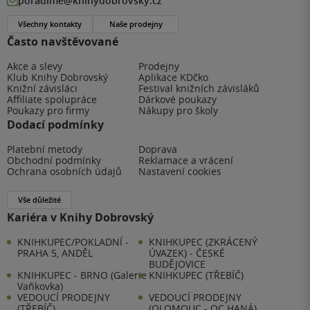
poradime@knihydobrovsky.cz
Všechny kontakty
Naše prodejny
Často navštěvované
Akce a slevy
Prodejny
Klub Knihy Dobrovský
Aplikace KDčko
Knižní závisláci
Festival knižních závisláků
Affiliate spolupráce
Dárkové poukazy
Poukazy pro firmy
Nákupy pro školy
Dodací podmínky
Platební metody
Doprava
Obchodní podmínky
Reklamace a vrácení
Ochrana osobních údajů
Nastavení cookies
Vše důležité
Kariéra v Knihy Dobrovský
KNIHKUPEC/POKLADNÍ -
KNIHKUPEC (ZKRÁCENÝ
PRAHA 5, ANDĚL
ÚVAZEK) - ČESKÉ
BUDĚJOVICE
KNIHKUPEC - BRNO (Galerie
KNIHKUPEC (TŘEBÍČ)
Vaňkovka)
VEDOUCÍ PRODEJNY
VEDOUCÍ PRODEJNY
(TŘEBÍČ)
(OLOMOUC - OC HANÁ)