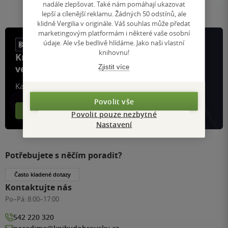
stránku
nadále zlepšovat. Také nám pomáhají ukazovat
lepší a cílenější reklamu. Žádných 50 odstínů, ale
klidně Vergilia v originále. Váš souhlas může předat
marketingovým platformám i některé vaše osobní
údaje. Ale vše bedlivě hlídáme. Jako naši vlastní
knihovnu!
Knihy, recenze a klubové výhody
ve vaší kapse a naší appce KDčko
Zjistit více
Každý měsíc společně přečteme tisíce knih
Povolit vše
Více o aplikaci
Více o klubu
Povolit pouze nezbytné
Nastavení
Potřebujete s něčím poradit?
Často kladené dotazy
Kontaktujte nás
Po–Pá:
8:00–17:00
542 220 320