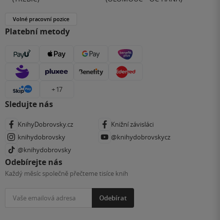
Volné pracovní pozice
Platební metody
+ 17
Sledujte nás
KnihyDobrovsky.cz
Knižní závisláci
knihydobrovsky
@knihydobrovskycz
@knihydobrovsky
Odebírejte nás
Každý měsíc společně přečteme tisíce knih
Odebírat