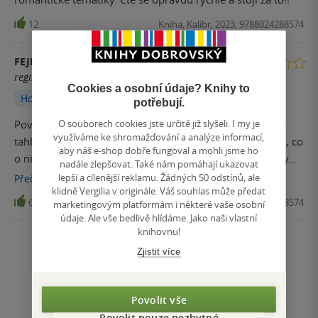
12
Kniha, Kalibr, 2023, 9788024288574
FEJKY_Y
registrovaný uživatel
Cookies a osobní údaje? Knihy to
Hodnoceno z aplikace
potřebují.
O souborech cookies jste určitě již slyšeli. I my je
Povídkové knihy od Agathy Christie mám moc ráda. Ale
využíváme ke shromažďování a analýze informací,
tahle mi nějak úplně moc nesedla. A vlastně nevím moc, co
aby náš e-shop dobře fungoval a mohli jsme ho
o ni napsat. Některé povídky byly zvláštní a některé byly
nadále zlepšovat. Také nám pomáhají ukazovat
dobré a čtivé, ale prostě průměrné. Za pár dní se vrhnu na
lepší a cílenější reklamu. Žádných 50 odstínů, ale
Přečíst
více
klidně Vergilia v originále. Váš souhlas může předat
povídky Letní záhady. 2,5*
6
Kniha, Kalibr, 2023, 9788024288574
marketingovým platformám i některé vaše osobní
údaje. Ale vše bedlivě hlídáme. Jako naši vlastní
knihovnu!
Nahoru
Zjistit více
Zobrazeno 20 z 20
1
/ 1
Přejít
Povolit vše
na
Povolit pouze nezbytné