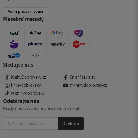
Volné pracovní pozice
Platební metody
+ 17
Sledujte nás
KnihyDobrovsky.cz
Knižní závisláci
knihydobrovsky
@knihydobrovskycz
@knihydobrovsky
Odebírejte nás
Každý měsíc společně přečteme tisíce knih
Odebírat