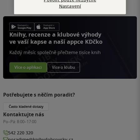
stránku
Nastavení
Knihy, recenze a klubové výhody
ve vaší kapse a naší appce KDčko
Každý měsíc společně přečteme tisíce knih
Více o aplikaci
Více o klubu
Potřebujete s něčím poradit?
Často kladené dotazy
Kontaktujte nás
Po–Pá:
8:00–17:00
542 220 320
poradime@knihydobrovsky.cz