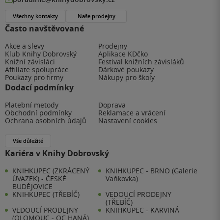
Všechny kontakty
Naše prodejny
Často navštěvované
Akce a slevy
Prodejny
Klub Knihy Dobrovský
Aplikace KDčko
Knižní závisláci
Festival knižních závisláků
Affiliate spolupráce
Dárkové poukazy
Poukazy pro firmy
Nákupy pro školy
Dodací podmínky
Platební metody
Doprava
Obchodní podmínky
Reklamace a vrácení
Ochrana osobních údajů
Nastavení cookies
Vše důležité
Kariéra v Knihy Dobrovský
KNIHKUPEC (ZKRÁCENÝ
KNIHKUPEC - BRNO (Galerie
ÚVAZEK) - ČESKÉ
Vaňkovka)
BUDĚJOVICE
KNIHKUPEC (TŘEBÍČ)
VEDOUCÍ PRODEJNY
(TŘEBÍČ)
VEDOUCÍ PRODEJNY
KNIHKUPEC - KARVINÁ
(OLOMOUC - OC HANÁ)