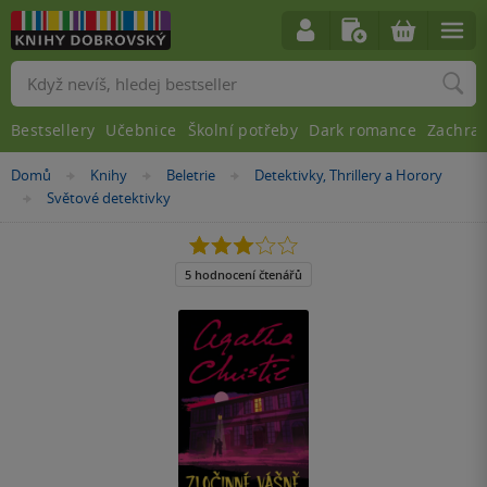
Vyhledávání
Bestsellery
Učebnice
Školní potřeby
Dark romance
Zachra
Nacházíte
Domů
Knihy
Beletrie
Detektivky, Thrillery a Horory
»
»
»
se
Světové detektivky
»
zde:
3.0
z
5
5 hodnocení čtenářů
hvězdiček