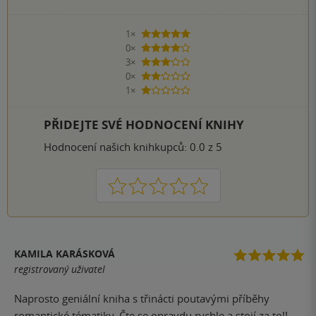
1×
5 hvězdiček
0×
4 hvězdičky
3×
3 hvězdičky
0×
2 hvězdičky
1×
1 hvezdička
PŘIDEJTE SVÉ HODNOCENÍ KNIHY
Hodnocení našich knihkupců: 0.0 z 5
1
2
3
4
5
KAMILA KARÁSKOVÁ
registrovaný uživatel
Naprosto geniální kniha s třinácti poutavými příběhy
romantické tématiky. Čte se opravdu rychle a stojí za to!!