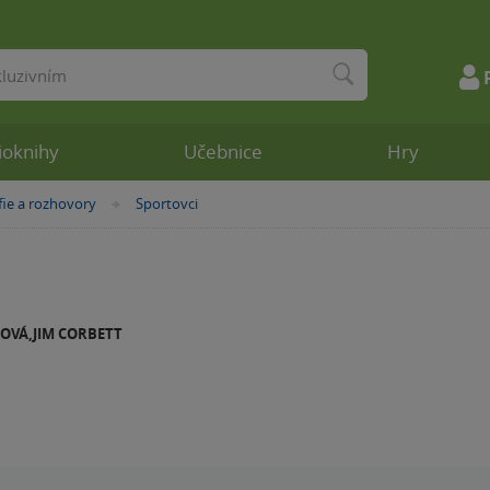
ioknihy
Učebnice
Hry
fie a rozhovory
Sportovci
»
OVÁ,JIM CORBETT