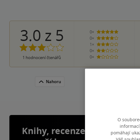
3.0
z
5
0×
5 hvězdiček
0×
4 hvězdičky
1×
3 hvězdičky
0×
2 hvězdičky
0×
1
hodnocení čtenářů
1 hvezdička
Nahoru
O souborec
informací
Knihy, recenze a klubové 
pomáhají ukazo
Váš souhla