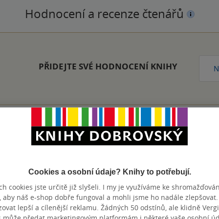
Hodnocení a recenze čtenářů
PŘIDEJTE SVÉ HODNOCENÍ KNIHY
N
Zobrazeno 20 z 20
Cookies a osobní údaje? Knihy to potřebují.
h cookies jste určitě již slyšeli. I my je využíváme ke shromažďován
, aby náš e-shop dobře fungoval a mohli jsme ho nadále zlepšovat
výhody
vat lepší a cílenější reklamu. Žádných 50 odstínů, ale klidně Vergil
s může předat marketingovým platformám i některé vaše osobní úda