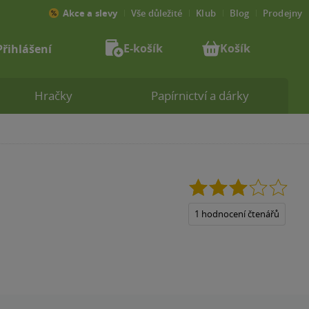
Akce a slevy
Vše důležité
Klub
Blog
Prodejny
E-košík
Košík
Přihlášení
Hračky
Papírnictví a dárky
3.0
z
5
1 hodnocení čtenářů
hvězdiček