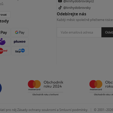
@knihydobrovskycz
ců.
@knihydobrovsky
Odebírejte nás
rovat
Každý měsíc společně přečteme tisíce
etody
Odeb
|
atí pro něj
Zásady ochrany soukromí
a
Smluvní podmínky
.
© 2001–202