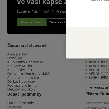
ve vaší kapse a naší appce
Každý měsíc společně přečteme tisíce knih
Více o aplikaci
Více o klubu
Často navštěvované
Kariéra v K
Akce a slevy
KNIHKUPEC 
Prodejny
BUDĚJOVIC
Klub Knihy Dobrovský
KNIHKUPEC -
Aplikace KDčko
KNIHKUPEC 
Knižní závisláci
VEDOUCÍ PR
Festival knižních závisláků
VEDOUCÍ PR
Affiliate spolupráce
KNIHKUPEC 
Dárkové poukazy
Poukazy pro firmy
Volné pracovní
Nákupy pro školy
Píšeme Dobr
Dodací podmínky
Platební metody
Každý týden nov
Doprava
a čtenářské tri