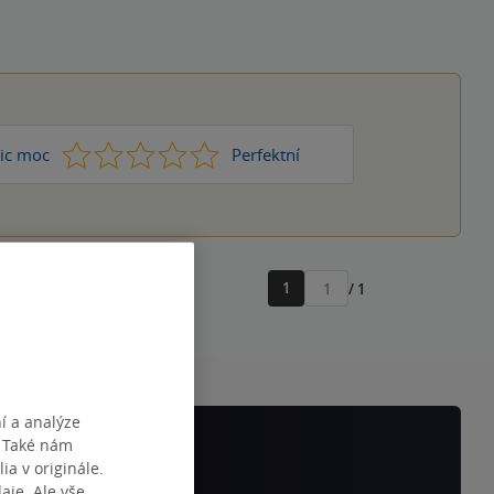
1
2
3
4
5
ic moc
Perfektní
1
/ 1
Přejít
na
stránku
í a analýze
. Také nám
ia v originále.
je. Ale vše