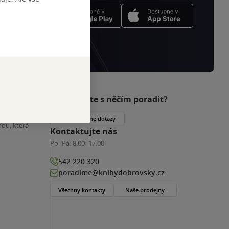
Potřebujete s něčím poradit?
nihy
Často kladené dotazy
ou, která
Kontaktujte nás
Po–Pá:
8:00–17:00
542 220 320
poradime@knihydobrovsky.cz
Všechny kontakty
Naše prodejny