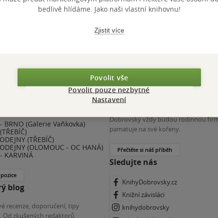
 KDčko
bedlivě hlídáme. Jako naši vlastní knihovnu!
Zjistit více
Povolit vše
Povolit pouze nezbytné
nihy Dobrovský
Více o nás
Nastavení
(ZKRÁCENÝ ÚVAZEK) - ČESKÉ
Spojuje nás nejen láska ke knihám. K
E
Dobrovský vždy budou rodinnou firm
 BRNO (Galerie Vaňkovka)
pamatuje na své kořeny.
(TŘEBÍČ)
ODEJNY (TŘEBÍČ)
ODEJNY (OLOMOUC - OC HANÁ)
Přečtěte si náš příběh
- KARVINÁ
Sledujte nás
 pozice
KnihyDobrovsky.cz
ý blog
Knižní závisláci
é recenze, doporučení, tipy
knihydobrovsky
ky. Od zkušených redaktorů