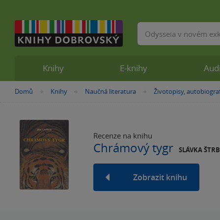
Vyhledávání
Knihy
E-knihy
Aud
Nacházíte
Domů
Knihy
Naučná literatura
Životopisy, autobiogra
»
»
»
se
zde:
Recenze na knihu
Chrámový tygr
SLÁVKA ŠTRB
Zobrazit knihu