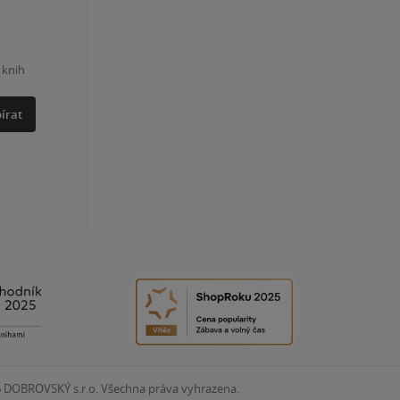
 knih
írat
6
DOBROVSKÝ s.r.o. Všechna práva vyhrazena.