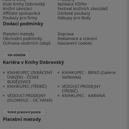
Klub Knihy Dobrovský
Aplikace KDčko
Knižní závisláci
Festival knižních závisláků
Affiliate spolupráce
Dárkové poukazy
Poukazy pro firmy
Nákupy pro školy
Dodací podmínky
Platební metody
Doprava
Obchodní podmínky
Reklamace a vrácení
Ochrana osobních údajů
Nastavení cookies
Vše důležité
Kariéra v Knihy Dobrovský
KNIHKUPEC (ZKRÁCENÝ
KNIHKUPEC - BRNO (Galerie
ÚVAZEK) - ČESKÉ
Vaňkovka)
BUDĚJOVICE
KNIHKUPEC (TŘEBÍČ)
VEDOUCÍ PRODEJNY
(TŘEBÍČ)
VEDOUCÍ PRODEJNY
KNIHKUPEC - KARVINÁ
(OLOMOUC - OC HANÁ)
Volné pracovní pozice
Platební metody