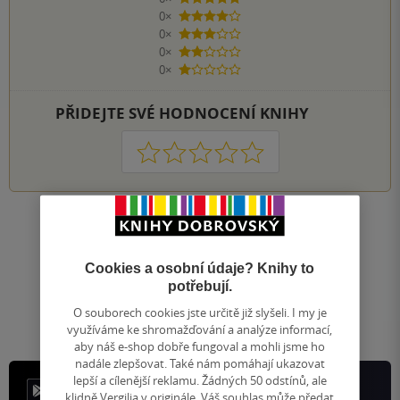
5 hvězdiček
0×
4 hvězdičky
0×
3 hvězdičky
0×
2 hvězdičky
0×
1 hvezdička
PŘIDEJTE SVÉ HODNOCENÍ KNIHY
1
2
3
4
5
Nahoru
Zobrazeno 20 z 20
Cookies a osobní údaje? Knihy to
1
/ 1
Přejít
potřebují.
na
O souborech cookies jste určitě již slyšeli. I my je
stránku
využíváme ke shromažďování a analýze informací,
aby náš e-shop dobře fungoval a mohli jsme ho
nadále zlepšovat. Také nám pomáhají ukazovat
lepší a cílenější reklamu. Žádných 50 odstínů, ale
klidně Vergilia v originále. Váš souhlas může předat