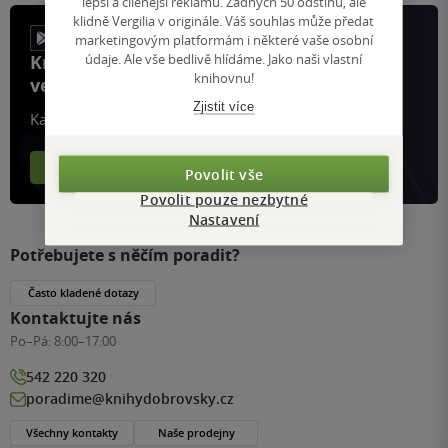
lepší a cílenější reklamu. Žádných 50 odstínů, ale
klidně Vergilia v originále. Váš souhlas může předat
marketingovým platformám i některé vaše osobní
údaje. Ale vše bedlivě hlídáme. Jako naši vlastní
Knihy, recenze a klubové výhody
knihovnu!
ve vaší kapse a naší appce KDčko
Zjistit více
Každý měsíc společně přečteme tisíce knih
Více o aplikaci
Více o klubu
Povolit vše
Povolit pouze nezbytné
Nastavení
Potřebujete s něčím poradit?
Často kladené dotazy
Kontaktujte nás
Po–Pá:
8:00–17:00
542 220 320
poradime@knihydobrovsky.cz
Všechny kontakty
Naše prodejny