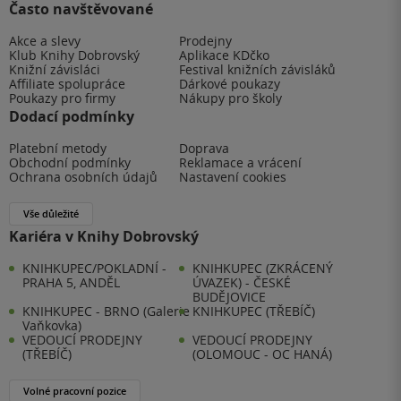
Často navštěvované
Akce a slevy
Prodejny
Klub Knihy Dobrovský
Aplikace KDčko
Knižní závisláci
Festival knižních závisláků
Affiliate spolupráce
Dárkové poukazy
Poukazy pro firmy
Nákupy pro školy
Dodací podmínky
Platební metody
Doprava
Obchodní podmínky
Reklamace a vrácení
Ochrana osobních údajů
Nastavení cookies
Vše důležité
Kariéra v Knihy Dobrovský
KNIHKUPEC/POKLADNÍ -
KNIHKUPEC (ZKRÁCENÝ
PRAHA 5, ANDĚL
ÚVAZEK) - ČESKÉ
BUDĚJOVICE
KNIHKUPEC - BRNO (Galerie
KNIHKUPEC (TŘEBÍČ)
Vaňkovka)
VEDOUCÍ PRODEJNY
VEDOUCÍ PRODEJNY
(TŘEBÍČ)
(OLOMOUC - OC HANÁ)
Volné pracovní pozice