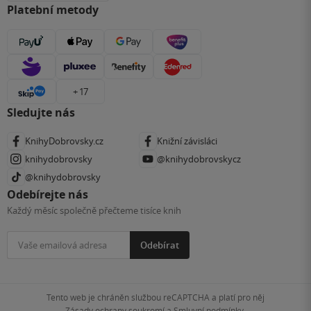
Platební metody
+ 17
Sledujte nás
KnihyDobrovsky.cz
Knižní závisláci
knihydobrovsky
@knihydobrovskycz
@knihydobrovsky
Odebírejte nás
Každý měsíc společně přečteme tisíce knih
Odebírat
Tento web je chráněn službou reCAPTCHA a platí pro něj
Zásady ochrany soukromí
a
Smluvní podmínky
.