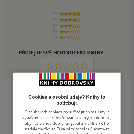
0×
5 hvězdiček
0×
4 hvězdičky
0×
3 hvězdičky
0×
2 hvězdičky
0×
1 hvezdička
PŘIDEJTE SVÉ HODNOCENÍ KNIHY
1
2
3
4
5
Nahoru
Cookies a osobní údaje? Knihy to
Zobrazeno 20 z 20
potřebují.
1
/ 1
Přejít
O souborech cookies jste určitě již slyšeli. I my je
na
využíváme ke shromažďování a analýze informací,
stránku
aby náš e-shop dobře fungoval a mohli jsme ho
nadále zlepšovat. Také nám pomáhají ukazovat