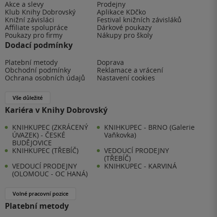
Akce a slevy
Prodejny
Klub Knihy Dobrovský
Aplikace KDčko
Knižní závisláci
Festival knižních závisláků
Affiliate spolupráce
Dárkové poukazy
Poukazy pro firmy
Nákupy pro školy
Dodací podmínky
Platební metody
Doprava
Obchodní podmínky
Reklamace a vrácení
Ochrana osobních údajů
Nastavení cookies
Vše důležité
Kariéra v Knihy Dobrovský
KNIHKUPEC (ZKRÁCENÝ
KNIHKUPEC - BRNO (Galerie
ÚVAZEK) - ČESKÉ
Vaňkovka)
BUDĚJOVICE
KNIHKUPEC (TŘEBÍČ)
VEDOUCÍ PRODEJNY
(TŘEBÍČ)
VEDOUCÍ PRODEJNY
KNIHKUPEC - KARVINÁ
(OLOMOUC - OC HANÁ)
Volné pracovní pozice
Platební metody