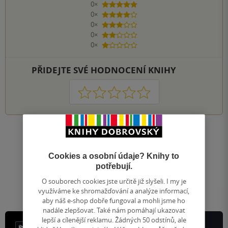
0×
5 hvězdiček
0×
4 hvězdičky
0×
3 hvězdičky
0×
2 hvězdičky
0×
1 hvezdička
PŘIDEJTE SVÉ HODNOCENÍ KNIHY
1
2
3
4
5
Nahoru
Zobrazeno 20 z 20
Cookies a osobní údaje? Knihy to
1
/ 1
potřebují.
Přejít
na
O souborech cookies jste určitě již slyšeli. I my je
stránku
využíváme ke shromažďování a analýze informací,
aby náš e-shop dobře fungoval a mohli jsme ho
nadále zlepšovat. Také nám pomáhají ukazovat
lepší a cílenější reklamu. Žádných 50 odstínů, ale