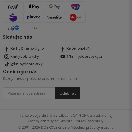
+ 17
Sledujte nás
KnihyDobrovsky.cz
Knižní závisláci
knihydobrovsky
@knihydobrovskycz
@knihydobrovsky
Odebírejte nás
Každý měsíc společně přečteme tisíce knih
Odebírat
Tento web je chráněn službou reCAPTCHA a platí pro něj
Zásady ochrany soukromí
a
Smluvní podmínky
.
© 2001–2026
DOBROVSKÝ s.r.o. Všechna práva vyhrazena.