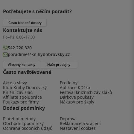
Potřebujete s něčím poradit?
Často kladené dotazy
Kontaktujte nás
Po–Pá:
8:00–17:00
542 220 320
poradime@knihydobrovsky.cz
Všechny kontakty
Naše prodejny
Často navštěvované
Akce a slevy
Prodejny
Klub Knihy Dobrovský
Aplikace KDčko
Knižní závisláci
Festival knižních závisláků
Affiliate spolupráce
Dárkové poukazy
Poukazy pro firmy
Nákupy pro školy
Dodací podmínky
Platební metody
Doprava
Obchodní podmínky
Reklamace a vrácení
Ochrana osobních údajů
Nastavení cookies