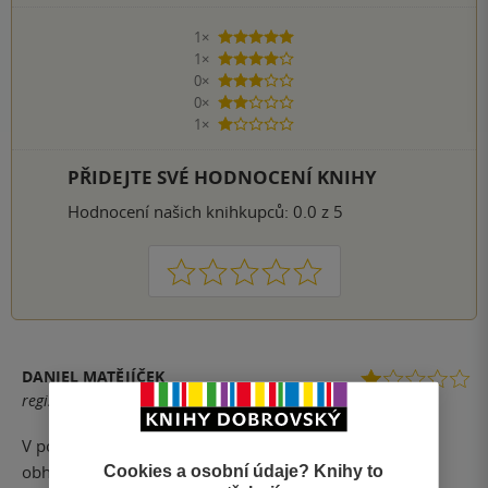
1×
5 hvězdiček
1×
4 hvězdičky
0×
3 hvězdičky
0×
2 hvězdičky
1×
1 hvezdička
PŘIDEJTE SVÉ HODNOCENÍ KNIHY
Hodnocení našich knihkupců: 0.0 z 5
1
2
3
4
5
DANIEL MATĚJÍČEK
registrovaný uživatel
V podstatě oslava katolického triumfalismu a snaha o
Cookies a osobní údaje? Knihy to
obhajobu rekatolizace českých zemí