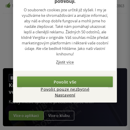
potřebují.
11
Kniha, Paseka, 2022, 9788076372863
O souborech cookies jste určitě již slyšeli. I my je
využíváme ke shromažďování a analýze informací,
aby náš e-shop dobře fungoval a mohli jsme ho
nadále zlepšovat. Také nám pomáhají ukazovat
Nahoru
lepší a cílenější reklamu. Žádných 50 odstínů, ale
Zobrazeno 20 z 20
klidně Vergilia v originále. Váš souhlas může předat
1
/ 1
marketingovým platformám i některé vaše osobní
Přejít
údaje. Ale vše bedlivě hlídáme. Jako naši vlastní
na
knihovnu!
stránku
Zjistit více
Povolit vše
Knihy, recenze a klubové výhody
Povolit pouze nezbytné
ve vaší kapse a naší appce KDčko
Nastavení
Každý měsíc společně přečteme tisíce knih
Více o aplikaci
Více o klubu