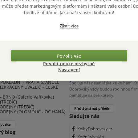
výhody
s může předat marketingovým platformám i některé vaše osobní úda
bedlivě hlídáme. Jako naši vlastní knihovnu!
 KDčko
Zjistit více
Povolit vše
Povolit pouze nezbytné
Nastavení
nihy Dobrovský
Více o nás
POKLADNÍ - PRAHA 5, ANDĚL
Spojuje nás nejen láska ke knihám. K
(ZKRÁCENÝ ÚVAZEK) - ČESKÉ
Dobrovský vždy budou rodinnou firm
E
pamatuje na své kořeny.
 BRNO (Galerie Vaňkovka)
(TŘEBÍČ)
ODEJNY (TŘEBÍČ)
Přečtěte si náš příběh
ODEJNY (OLOMOUC - OC HANÁ)
Sledujte nás
 pozice
KnihyDobrovsky.cz
ý blog
Knižní závisláci