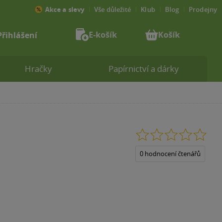
Akce a slevy
Vše důležité
Klub
Blog
Prodejny
E-košík
Košík
Přihlášení
Hračky
Papírnictví a dárky
0.0
z
5
0 hodnocení čtenářů
hvězdiček