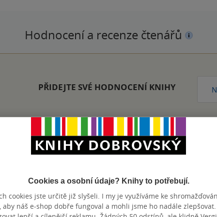
Hodnocení a recenze čtenářů
PŘIDEJTE SVÉ HODNOCENÍ KNIHY
N
Zobrazeno 20 z 20
Cookies a osobní údaje? Knihy to potřebují.
h cookies jste určitě již slyšeli. I my je využíváme ke shromažďován
, aby náš e-shop dobře fungoval a mohli jsme ho nadále zlepšovat
vat lepší a cílenější reklamu. Žádných 50 odstínů, ale klidně Vergil