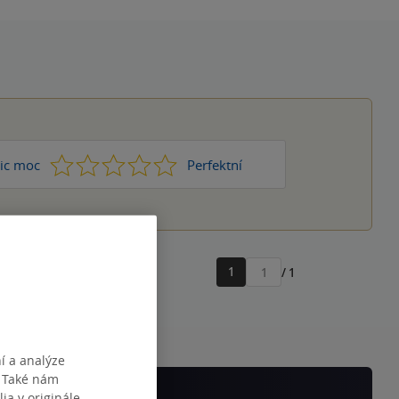
1
2
3
4
5
ic moc
Perfektní
1
/ 1
Přejít
na
stránku
í a analýze
. Také nám
ia v originále.