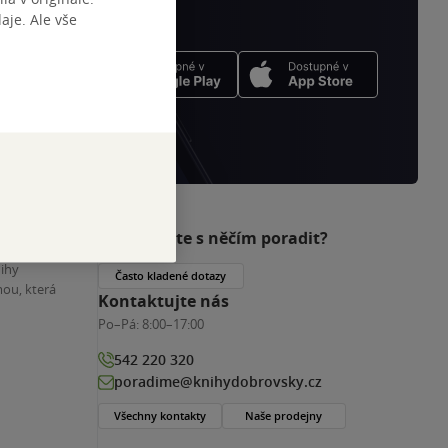
je. Ale vše
Potřebujete s něčím poradit?
nihy
Často kladené dotazy
ou, která
Kontaktujte nás
Po–Pá:
8:00–17:00
542 220 320
poradime@knihydobrovsky.cz
Všechny kontakty
Naše prodejny