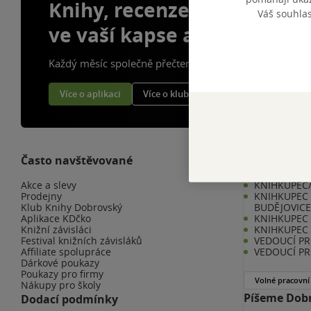
Knihy, recenze a klubové 
Váš souhla
ve vaší kapse a naší appce
Každý měsíc společně přečteme tisíce knih
Více o aplikaci
Více o klubu
Často navštěvované
Kariéra v K
Akce a slevy
KNIHKUPEC/
Prodejny
KNIHKUPEC 
Klub Knihy Dobrovský
BUDĚJOVIC
Aplikace KDčko
KNIHKUPEC -
Knižní závisláci
KNIHKUPEC 
Festival knižních závisláků
VEDOUCÍ PR
Affiliate spolupráce
VEDOUCÍ PR
Dárkové poukazy
Poukazy pro firmy
Volné pracovní
Nákupy pro školy
Píšeme Dobr
Dodací podmínky