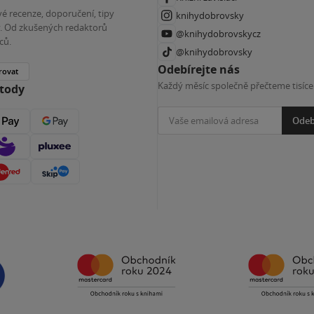
é recenze, doporučení, tipy
knihydobrovsky
ky. Od zkušených redaktorů
@knihydobrovskycz
ců.
@knihydobrovsky
Odebírejte nás
rovat
Každý měsíc společně přečteme tisíce
etody
Odeb