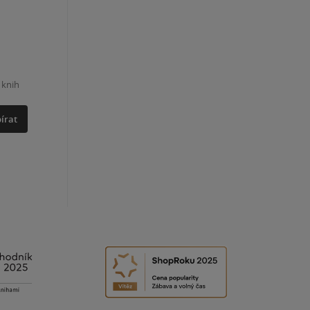
 knih
írat