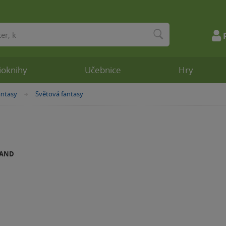
ioknihy
Učebnice
Hry
antasy
Světová fantasy
»
LAND