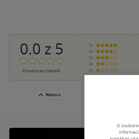
0.0
z
5
0×
5 hvězdiček
0×
4 hvězdičky
0×
3 hvězdičky
0×
2 hvězdičky
0×
0
hodnocení čtenářů
1 hvezdička
Nahoru
O souborec
informací
pomáhají ukazo