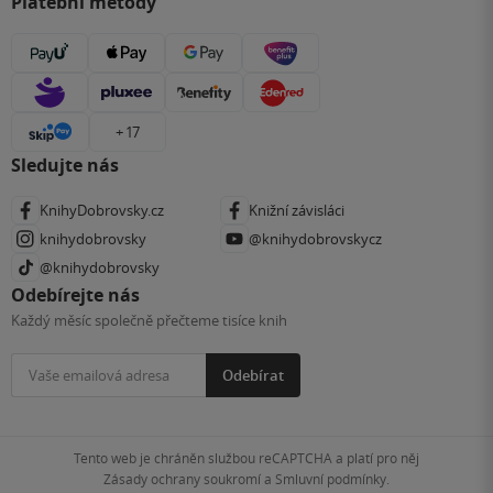
Platební metody
+ 17
Sledujte nás
KnihyDobrovsky.cz
Knižní závisláci
knihydobrovsky
@knihydobrovskycz
@knihydobrovsky
Odebírejte nás
Každý měsíc společně přečteme tisíce knih
Odebírat
Tento web je chráněn službou reCAPTCHA a platí pro něj
Zásady ochrany soukromí
a
Smluvní podmínky
.