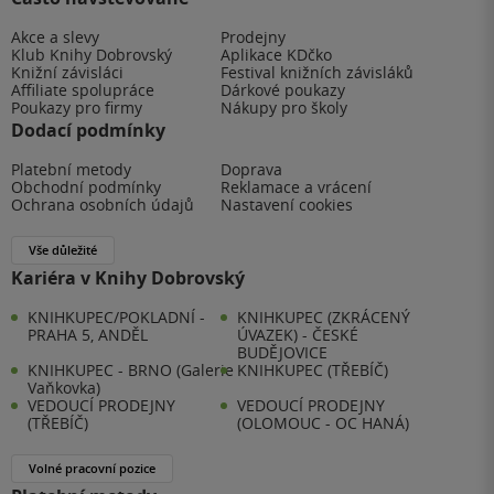
Akce a slevy
Prodejny
Klub Knihy Dobrovský
Aplikace KDčko
Knižní závisláci
Festival knižních závisláků
Affiliate spolupráce
Dárkové poukazy
Poukazy pro firmy
Nákupy pro školy
Dodací podmínky
Platební metody
Doprava
Obchodní podmínky
Reklamace a vrácení
Ochrana osobních údajů
Nastavení cookies
Vše důležité
Kariéra v Knihy Dobrovský
KNIHKUPEC/POKLADNÍ -
KNIHKUPEC (ZKRÁCENÝ
PRAHA 5, ANDĚL
ÚVAZEK) - ČESKÉ
BUDĚJOVICE
KNIHKUPEC - BRNO (Galerie
KNIHKUPEC (TŘEBÍČ)
Vaňkovka)
VEDOUCÍ PRODEJNY
VEDOUCÍ PRODEJNY
(TŘEBÍČ)
(OLOMOUC - OC HANÁ)
Volné pracovní pozice