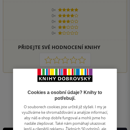
0×
5 hvězdiček
0×
4 hvězdičky
0×
3 hvězdičky
0×
2 hvězdičky
0×
1 hvezdička
PŘIDEJTE SVÉ HODNOCENÍ KNIHY
1
2
3
4
5
Nahoru
Zobrazeno 20 z 20
Cookies a osobní údaje? Knihy to
potřebují.
1
/ 1
Přejít
O souborech cookies jste určitě již slyšeli. I my je
na
využíváme ke shromažďování a analýze informací,
stránku
aby náš e-shop dobře fungoval a mohli jsme ho
nadále zlepšovat. Také nám pomáhají ukazovat
lepší a cílenější reklamu. Žádných 50 odstínů, ale