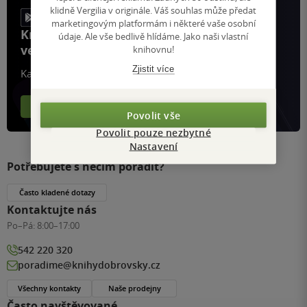
klidně Vergilia v originále. Váš souhlas může předat
marketingovým platformám i některé vaše osobní
Knihy, recenze a klubové výhody
údaje. Ale vše bedlivě hlídáme. Jako naši vlastní
ve vaší kapse a naší appce KDčko
knihovnu!
Zjistit více
Každý měsíc společně přečteme tisíce knih
Více o aplikaci
Více o klubu
Povolit vše
Povolit pouze nezbytné
Nastavení
Potřebujete s něčím poradit?
Často kladené dotazy
Kontaktujte nás
Po–Pá:
8:00–17:00
542 220 320
poradime@knihydobrovsky.cz
Všechny kontakty
Naše prodejny
Často navštěvované