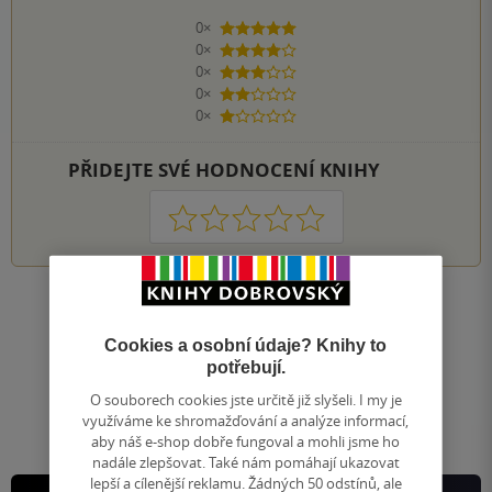
0×
5 hvězdiček
0×
4 hvězdičky
0×
3 hvězdičky
0×
2 hvězdičky
0×
1 hvezdička
PŘIDEJTE SVÉ HODNOCENÍ KNIHY
1
2
3
4
5
Nahoru
Zobrazeno 20 z 20
Cookies a osobní údaje? Knihy to
potřebují.
1
/ 1
Přejít
O souborech cookies jste určitě již slyšeli. I my je
na
využíváme ke shromažďování a analýze informací,
stránku
aby náš e-shop dobře fungoval a mohli jsme ho
nadále zlepšovat. Také nám pomáhají ukazovat
lepší a cílenější reklamu. Žádných 50 odstínů, ale