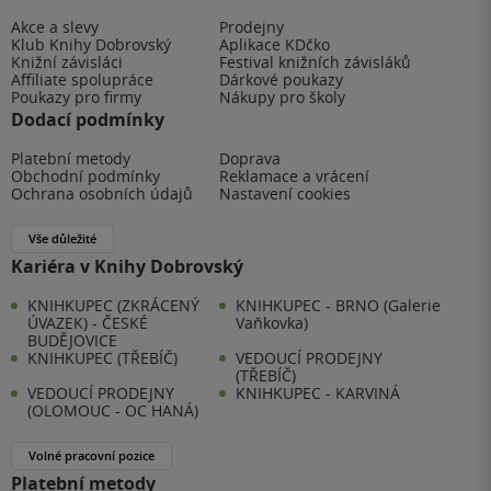
Akce a slevy
Prodejny
Klub Knihy Dobrovský
Aplikace KDčko
Knižní závisláci
Festival knižních závisláků
Affiliate spolupráce
Dárkové poukazy
Poukazy pro firmy
Nákupy pro školy
Dodací podmínky
Platební metody
Doprava
Obchodní podmínky
Reklamace a vrácení
Ochrana osobních údajů
Nastavení cookies
Vše důležité
Kariéra v Knihy Dobrovský
KNIHKUPEC (ZKRÁCENÝ
KNIHKUPEC - BRNO (Galerie
ÚVAZEK) - ČESKÉ
Vaňkovka)
BUDĚJOVICE
KNIHKUPEC (TŘEBÍČ)
VEDOUCÍ PRODEJNY
(TŘEBÍČ)
VEDOUCÍ PRODEJNY
KNIHKUPEC - KARVINÁ
(OLOMOUC - OC HANÁ)
Volné pracovní pozice
Platební metody