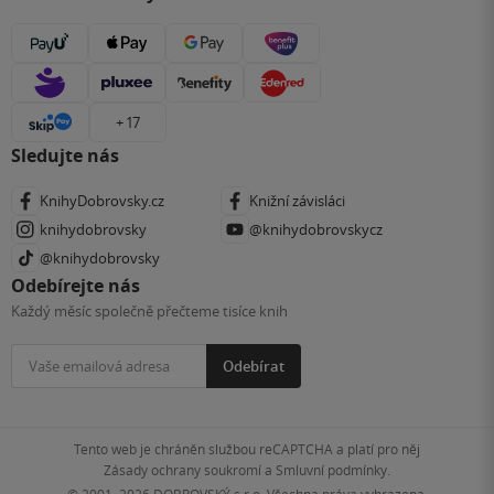
+ 17
Sledujte nás
KnihyDobrovsky.cz
Knižní závisláci
knihydobrovsky
@knihydobrovskycz
@knihydobrovsky
Odebírejte nás
Každý měsíc společně přečteme tisíce knih
Odebírat
Tento web je chráněn službou reCAPTCHA a platí pro něj
Zásady ochrany soukromí
a
Smluvní podmínky
.