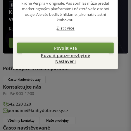
klidně Vergilia v originále. Váš souhlas může předat
marketingovým platformám i některé vaše osobní
Knihy, recenze a klubové výhody
údaje. Ale vše bedlivě hlídáme. Jako naši vlastní
ve vaší kapse a naší appce KDčko
knihovnu!
Zjistit více
Každý měsíc společně přečteme tisíce knih
Více o aplikaci
Více o klubu
Povolit vše
Povolit pouze nezbytné
Nastavení
Potřebujete s něčím poradit?
Často kladené dotazy
Kontaktujte nás
Po–Pá:
8:00–17:00
542 220 320
poradime@knihydobrovsky.cz
Všechny kontakty
Naše prodejny
Často navštěvované