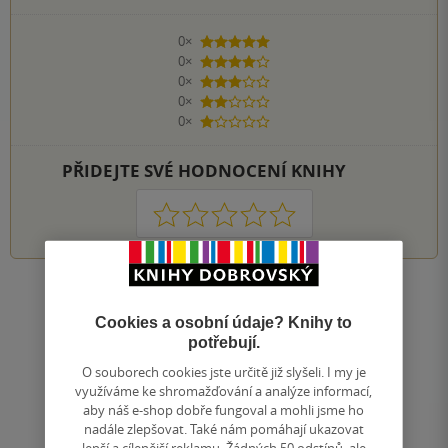
0×
5 hvězdiček
0×
4 hvězdičky
0×
3 hvězdičky
0×
2 hvězdičky
0×
1 hvezdička
PŘIDEJTE SVÉ HODNOCENÍ KNIHY
1
2
3
4
5
Nahoru
Cookies a osobní údaje? Knihy to
Zobrazeno 20 z 20
potřebují.
1
/ 1
Přejít
O souborech cookies jste určitě již slyšeli. I my je
na
využíváme ke shromažďování a analýze informací,
stránku
aby náš e-shop dobře fungoval a mohli jsme ho
nadále zlepšovat. Také nám pomáhají ukazovat
lepší a cílenější reklamu. Žádných 50 odstínů, ale