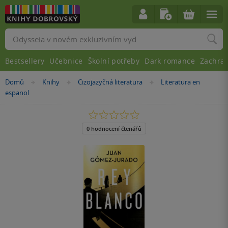
Vyhledávání
Bestsellery
Učebnice
Školní potřeby
Dark romance
Zachra
Nacházíte
Domů
Knihy
Cizojazyčná literatura
Literatura en
»
»
»
se
espanol
zde:
0.0
z
5
0 hodnocení čtenářů
hvězdiček