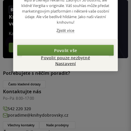
klidně Vergilia v originále. Váš souhlas může předat
marketingovým platformám i některé vaše osobní
Knihy, recenze a klubové výhody
údaje. Ale vše bedlivě hlídáme. Jako naši vlastní
knihovnu!
ve vaší kapse a naší appce KDčko
Zjistit více
Každý měsíc společně přečteme tisíce knih
Více o aplikaci
Více o klubu
Povolit vše
Povolit pouze nezbytné
Nastavení
Potřebujete s něčím poradit?
Často kladené dotazy
Kontaktujte nás
Po–Pá:
8:00–17:00
542 220 320
poradime@knihydobrovsky.cz
Všechny kontakty
Naše prodejny