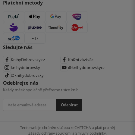
Platební metody
+ 17
Sledujte nás
KnihyDobrovsky.cz
Knižní závisláci
knihydobrovsky
@knihydobrovskycz
@knihydobrovsky
Odebírejte nás
Každý měsíc společně přečteme tisíce knih
Odebírat
Tento web je chráněn službou reCAPTCHA a platí pro něj
Zásady ochrany soukromí
a
Smluvní podmínky
.