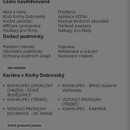
Často navštěvované
Akce a slevy
Prodejny
Klub Knihy Dobrovský
Aplikace KDčko
Knižní závisláci
Festival knižních závisláků
Affiliate spolupráce
Dárkové poukazy
Poukazy pro firmy
Nákupy pro školy
Dodací podmínky
Platební metody
Doprava
Obchodní podmínky
Reklamace a vrácení
Ochrana osobních údajů
Nastavení cookies
Vše důležité
Kariéra v Knihy Dobrovský
KNIHKUPEC (ZKRÁCENÝ
KNIHKUPEC - BRNO (Galerie
ÚVAZEK) - ČESKÉ
Vaňkovka)
BUDĚJOVICE
KNIHKUPEC (TŘEBÍČ)
VEDOUCÍ PRODEJNY
(TŘEBÍČ)
VEDOUCÍ PRODEJNY
KNIHKUPEC - KARVINÁ
(OLOMOUC - OC HANÁ)
Volné pracovní pozice