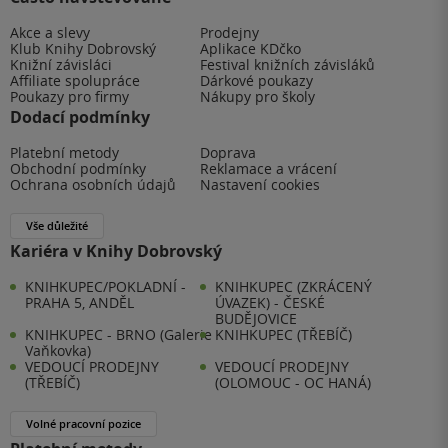
Akce a slevy
Prodejny
Klub Knihy Dobrovský
Aplikace KDčko
Knižní závisláci
Festival knižních závisláků
Affiliate spolupráce
Dárkové poukazy
Poukazy pro firmy
Nákupy pro školy
Dodací podmínky
Platební metody
Doprava
Obchodní podmínky
Reklamace a vrácení
Ochrana osobních údajů
Nastavení cookies
Vše důležité
Kariéra v Knihy Dobrovský
KNIHKUPEC/POKLADNÍ -
KNIHKUPEC (ZKRÁCENÝ
PRAHA 5, ANDĚL
ÚVAZEK) - ČESKÉ
BUDĚJOVICE
KNIHKUPEC - BRNO (Galerie
KNIHKUPEC (TŘEBÍČ)
Vaňkovka)
VEDOUCÍ PRODEJNY
VEDOUCÍ PRODEJNY
(TŘEBÍČ)
(OLOMOUC - OC HANÁ)
Volné pracovní pozice