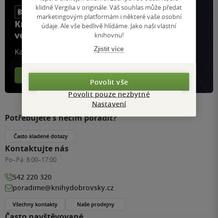
klidně Vergilia v originále. Váš souhlas může předat
marketingovým platformám i některé vaše osobní
Knihy, recenze a klubové výhody
údaje. Ale vše bedlivě hlídáme. Jako naši vlastní
ve vaší kapse a naší appce KDčko
knihovnu!
Zjistit více
Každý měsíc společně přečteme tisíce knih
Více o aplikaci
Více o klubu
Povolit vše
Povolit pouze nezbytné
Nastavení
Potřebujete s něčím poradit?
Často kladené dotazy
Kontaktujte nás
Po–Pá:
8:00–17:00
542 220 320
poradime@knihydobrovsky.cz
Všechny kontakty
Naše prodejny
Často navštěvované