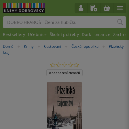
Vyhledávání
Bestsellery
Učebnice
Školní potřeby
Dark romance
Zachra
Nacházíte
Domů
Knihy
Cestování
Česká republika
Plzeňský
»
»
»
»
se
kraj
zde:
0.0
z
5
0 hodnocení čtenářů
hvězdiček