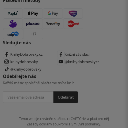
Platební metody
+ 17
Sledujte nás
KnihyDobrovsky.cz
Knižní závisláci
knihydobrovsky
@knihydobrovskycz
@knihydobrovsky
Odebírejte nás
Každý měsíc společně přečteme tisíce knih
Odebírat
Tento web je chráněn službou reCAPTCHA a platí pro něj
Zásady ochrany soukromí
a
Smluvní podmínky
.