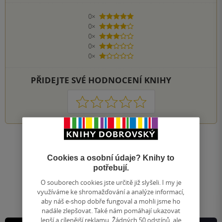
0×
5 hvězdiček
0×
4 hvězdičky
0×
3 hvězdičky
0×
2 hvězdičky
0×
1 hvezdička
PŘIDEJTE SVÉ HODNOCENÍ KNIHY
1
2
3
4
5
Nahoru
Zobrazeno 20 z 20
Cookies a osobní údaje? Knihy to
potřebují.
1
/ 1
Přejít
O souborech cookies jste určitě již slyšeli. I my je
na
využíváme ke shromažďování a analýze informací,
stránku
aby náš e-shop dobře fungoval a mohli jsme ho
nadále zlepšovat. Také nám pomáhají ukazovat
lepší a cílenější reklamu. Žádných 50 odstínů, ale