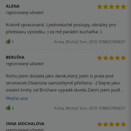
ALENA
registrovaný uživatel
Krásně zpracovaná :) jednoduché postupy, obrázky pro
představu výsledku :) za mě parádní kuchařka :)
5
Kniha, Břicháč Tom, 2019, 9788027069637
BERUŠKA
registrovaný uživatel
Knihu jsem dostala jako darek,který jsem si prala pod
stromecek.Okamzite samozřejmě přečtena :-) Stejne jako
ostatní knihy od Brichace vypadá skvele.Zatim jsem podle
ni nevarila, protože teď doma drzime 29 plán také od
Přečíst
více
Brichace,ale už teď se tesim na vyzkoušení receptu z této
4
Kniha, Břicháč Tom, 2019, 9788027069637
knihy.Obvzlast na koláče :-)
INNA MOCHALOVA
registrovaný uživatel