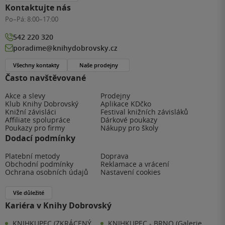
Kontaktujte nás
Po–Pá:
8:00–17:00
542 220 320
poradime@knihydobrovsky.cz
Všechny kontakty
Naše prodejny
Často navštěvované
Akce a slevy
Prodejny
Klub Knihy Dobrovský
Aplikace KDčko
Knižní závisláci
Festival knižních závisláků
Affiliate spolupráce
Dárkové poukazy
Poukazy pro firmy
Nákupy pro školy
Dodací podmínky
Platební metody
Doprava
Obchodní podmínky
Reklamace a vrácení
Ochrana osobních údajů
Nastavení cookies
Vše důležité
Kariéra v Knihy Dobrovský
KNIHKUPEC (ZKRÁCENÝ
KNIHKUPEC - BRNO (Galerie