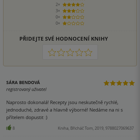
2×
4 hvězdičky
3×
3 hvězdičky
0×
2 hvězdičky
0×
1 hvezdička
PŘIDEJTE SVÉ HODNOCENÍ KNIHY
1
2
3
4
5
SÁRA BENDOVÁ
registrovaný uživatel
Naprosto dokonalá! Recepty jsou neskutečně rychlé,
jednoduché, zdravé a hlavně výborné! Nedáme na ni s
přítelem dopustit :)
8
Kniha, Břicháč Tom, 2019, 9788027069637