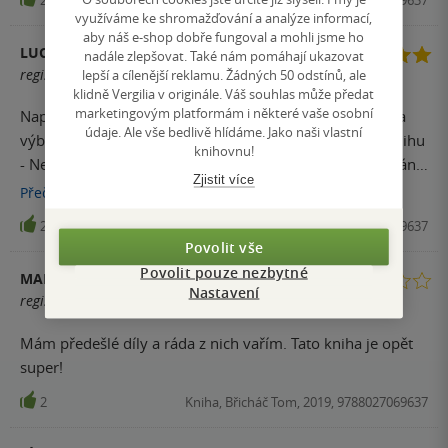
využíváme ke shromažďování a analýze informací,
aby náš e-shop dobře fungoval a mohli jsme ho
LUCIE
nadále zlepšovat. Také nám pomáhají ukazovat
registrovaný uživatel
lepší a cílenější reklamu. Žádných 50 odstínů, ale
klidně Vergilia v originále. Váš souhlas může předat
marketingovým platformám i některé vaše osobní
Naprosto pecková knížka!! Recepty jednoduché, rychlé a
údaje. Ale vše bedlivě hlídáme. Jako naši vlastní
výborné! Doporučuji koupit také předchozí autorovu knihu
knihovnu!
- Nejjednodušší plán na 29 dní, tohle je volné pokračování
Zjistit více
:)
Přečíst
více
2
Kniha, Břicháč Tom, 2019, 9788027069637
Povolit vše
Povolit pouze nezbytné
MARIE
Nastavení
registrovaný uživatel
Mám předešlé díly a ráda z nich vařím. Tato kniha je opět
super!
2
Kniha, Břicháč Tom, 2019, 9788027069637