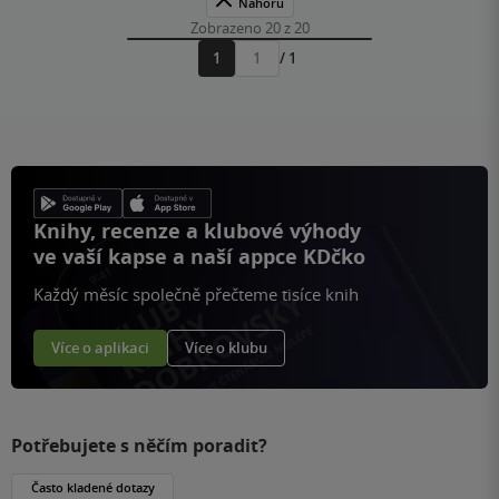
Nahoru
Zobrazeno 20 z 20
1
/ 1
Přejít
na
stránku
Knihy, recenze a klubové výhody
ve vaší kapse a naší appce KDčko
Každý měsíc společně přečteme tisíce knih
Více o aplikaci
Více o klubu
Potřebujete s něčím poradit?
Často kladené dotazy