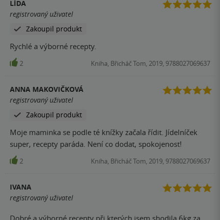
LÍDA
registrovaný uživatel
Zakoupil produkt
Rychlé a výborné recepty.
2
Kniha, Břicháč Tom, 2019, 9788027069637
ANNA MAKOVIČKOVÁ
registrovaný uživatel
Zakoupil produkt
Moje maminka se podle té knížky začala řídit. Jídelníček
super, recepty paráda. Není co dodat, spokojenost!
2
Kniha, Břicháč Tom, 2019, 9788027069637
IVANA
registrovaný uživatel
Dobré a výborné recepty při kterých jsem shodila 6kg za