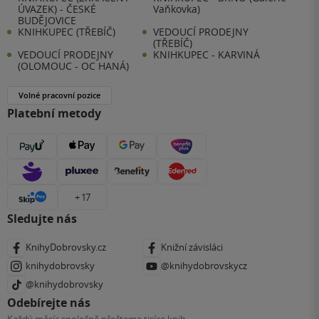
ÚVAZEK) - ČESKÉ
Vaňkovka)
BUDĚJOVICE
KNIHKUPEC (TŘEBÍČ)
VEDOUCÍ PRODEJNY
(TŘEBÍČ)
VEDOUCÍ PRODEJNY
KNIHKUPEC - KARVINÁ
(OLOMOUC - OC HANÁ)
Volné pracovní pozice
Platební metody
+ 17
Sledujte nás
KnihyDobrovsky.cz
Knižní závisláci
knihydobrovsky
@knihydobrovskycz
@knihydobrovsky
Odebírejte nás
Každý měsíc společně přečteme tisíce knih