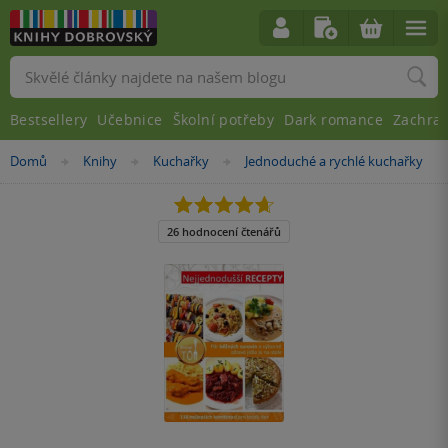
Vyhledávání
Bestsellery
Učebnice
Školní potřeby
Dark romance
Zachra
Nacházíte
Domů
Knihy
Kuchařky
Jednoduché a rychlé kuchařky
»
»
»
se
zde:
4.7
z
5
26 hodnocení čtenářů
hvězdiček