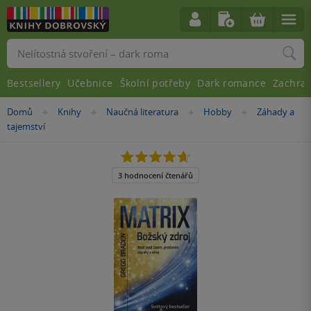
Vyhledávání
Bestsellery
Učebnice
Školní potřeby
Dark romance
Zachra
Nacházíte
Domů
Knihy
Naučná literatura
Hobby
Záhady a
»
»
»
»
se
tajemství
zde:
4.7
z
5
3 hodnocení čtenářů
hvězdiček