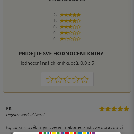
2×
5 hvězdiček
1×
4 hvězdičky
0×
3 hvězdičky
0×
2 hvězdičky
0×
1 hvezdička
PŘIDEJTE SVÉ HODNOCENÍ KNIHY
Hodnocení našich knihkupců: 0.0 z 5
1
2
3
4
5
PK
registrovaný uživatel
to, co si..člověk mysli, ze ví. .nakonec zjisti, ze opravdu ví..