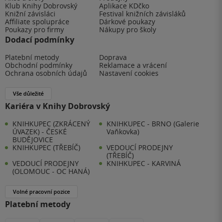
Klub Knihy Dobrovský
Aplikace KDčko
Knižní závisláci
Festival knižních závisláků
Affiliate spolupráce
Dárkové poukazy
Poukazy pro firmy
Nákupy pro školy
Dodací podmínky
Platební metody
Doprava
Obchodní podmínky
Reklamace a vrácení
Ochrana osobních údajů
Nastavení cookies
Vše důležité
Kariéra v Knihy Dobrovský
KNIHKUPEC (ZKRÁCENÝ
KNIHKUPEC - BRNO (Galerie
ÚVAZEK) - ČESKÉ
Vaňkovka)
BUDĚJOVICE
KNIHKUPEC (TŘEBÍČ)
VEDOUCÍ PRODEJNY
(TŘEBÍČ)
VEDOUCÍ PRODEJNY
KNIHKUPEC - KARVINÁ
(OLOMOUC - OC HANÁ)
Volné pracovní pozice
Platební metody