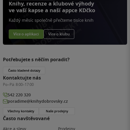
Knihy, recenze a klubové výhody
ve vaší kapse a naší appce KDčko
Každý měsíc společně přečteme tisíce knih
Více o aplikaci
Více o klubu
Potřebujete s něčím poradit?
Často kladené dotazy
Kontaktujte nás
Po–Pá:
8:00–17:00
542 220 320
poradime@knihydobrovsky.cz
Všechny kontakty
Naše prodejny
Často navštěvované
Akce a slevy
Prodejny