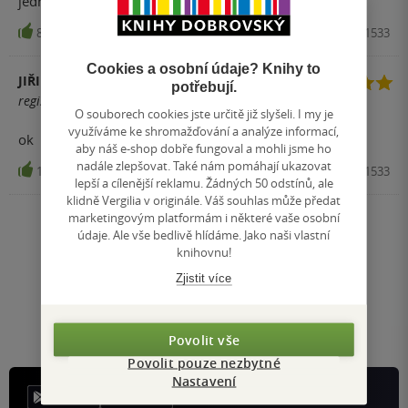
jednoduché a zcela jasne..
86
Kniha, Metafora, 2009, 9788073591533
Cookies a osobní údaje? Knihy to
JIŘINA VYHLÍDALOVÁ
potřebují.
registrovaný uživatel
O souborech cookies jste určitě již slyšeli. I my je
využíváme ke shromažďování a analýze informací,
ok
aby náš e-shop dobře fungoval a mohli jsme ho
nadále zlepšovat. Také nám pomáhají ukazovat
12
Kniha, Metafora, 2009, 9788073591533
lepší a cílenější reklamu. Žádných 50 odstínů, ale
klidně Vergilia v originále. Váš souhlas může předat
marketingovým platformám i některé vaše osobní
údaje. Ale vše bedlivě hlídáme. Jako naši vlastní
Nahoru
knihovnu!
Zobrazeno 20 z 20
1
/ 1
Zjistit více
Přejít
na
stránku
Povolit vše
Povolit pouze nezbytné
Nastavení