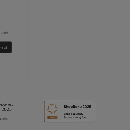
 knih
írat