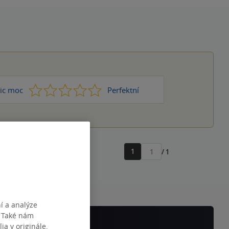
1
2
3
4
5
ic moc
Perfektní
1
/ 1
Přejít
na
stránku
í a analýze
. Také nám
ia v originále.