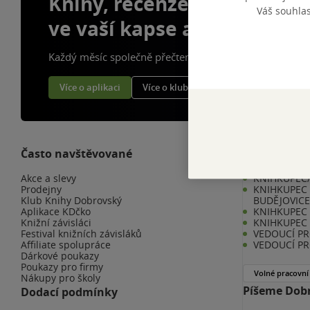
Knihy, recenze a klubové 
Váš souhla
ve vaší kapse a naší appce
Každý měsíc společně přečteme tisíce knih
Více o aplikaci
Více o klubu
Často navštěvované
Kariéra v K
Akce a slevy
KNIHKUPEC/
Prodejny
KNIHKUPEC 
Klub Knihy Dobrovský
BUDĚJOVIC
Aplikace KDčko
KNIHKUPEC -
Knižní závisláci
KNIHKUPEC 
Festival knižních závisláků
VEDOUCÍ PR
Affiliate spolupráce
VEDOUCÍ PR
Dárkové poukazy
Poukazy pro firmy
Volné pracovní
Nákupy pro školy
Píšeme Dobr
Dodací podmínky