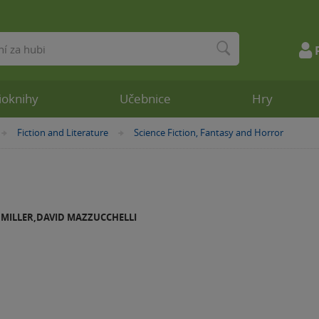
ioknihy
Učebnice
Hry
Fiction and Literature
Science Fiction, Fantasy and Horror
»
»
MILLER,DAVID MAZZUCCHELLI