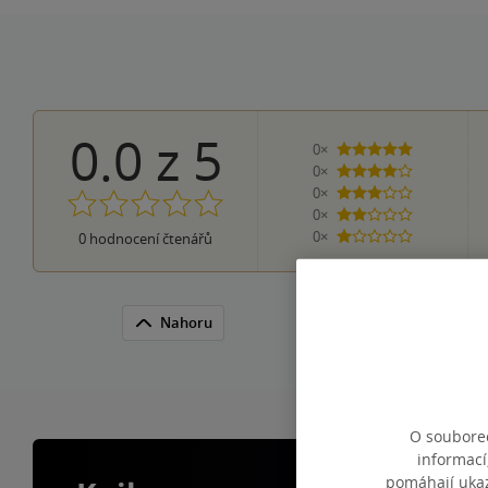
0.0
z
5
0×
5 hvězdiček
0×
4 hvězdičky
0×
3 hvězdičky
0×
2 hvězdičky
0×
0
hodnocení čtenářů
1 hvezdička
Nahoru
O souborec
informací
pomáhají ukazo