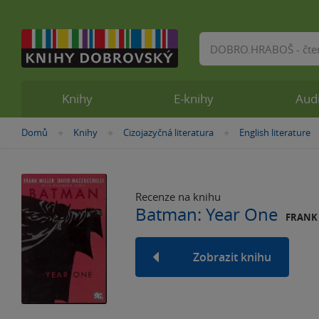
Vyhledávání
Knihy
E-knihy
Aud
Nacházíte
Domů
Knihy
Cizojazyčná literatura
English literature
»
»
»
se
zde:
Recenze na knihu
Batman: Year One
FRANK 
Zobrazit knihu