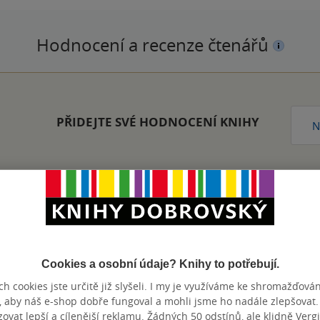
Hodnocení a recenze čtenářů
PŘIDEJTE SVÉ HODNOCENÍ KNIHY
N
Zobrazeno 20 z 20
Cookies a osobní údaje? Knihy to potřebují.
h cookies jste určitě již slyšeli. I my je využíváme ke shromažďován
, aby náš e-shop dobře fungoval a mohli jsme ho nadále zlepšovat
vat lepší a cílenější reklamu. Žádných 50 odstínů, ale klidně Vergil