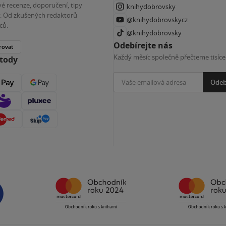
é recenze, doporučení, tipy
knihydobrovsky
ky. Od zkušených redaktorů
@knihydobrovskycz
ců.
@knihydobrovsky
Odebírejte nás
rovat
Každý měsíc společně přečteme tisíce
etody
Odeb