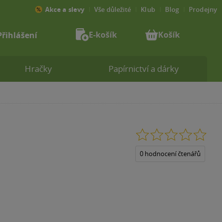
Akce a slevy
Vše důležité
Klub
Blog
Prodejny
E-košík
Košík
Přihlášení
Hračky
Papírnictví a dárky
0.0
z
5
0 hodnocení čtenářů
hvězdiček