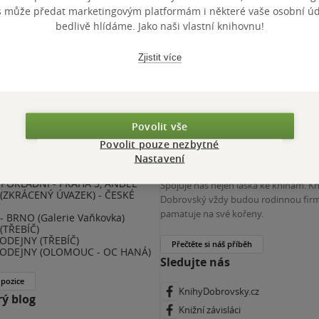
výhody
s může předat marketingovým platformám i některé vaše osobní úda
 KDčko
bedlivě hlídáme. Jako naši vlastní knihovnu!
Zjistit více
Povolit vše
Povolit pouze nezbytné
nihy Dobrovský
Více o nás
Nastavení
POKLADNÍ - PRAHA 5, ANDĚL
Spojuje nás nejen láska ke knihám. K
(ZKRÁCENÝ ÚVAZEK) - ČESKÉ
Dobrovský vždy budou rodinnou firm
E
pamatuje na své kořeny.
 BRNO (Galerie Vaňkovka)
(TŘEBÍČ)
ODEJNY (TŘEBÍČ)
Přečtěte si náš příběh
ODEJNY (OLOMOUC - OC HANÁ)
Sledujte nás
 pozice
KnihyDobrovsky.cz
ý blog
Knižní závisláci