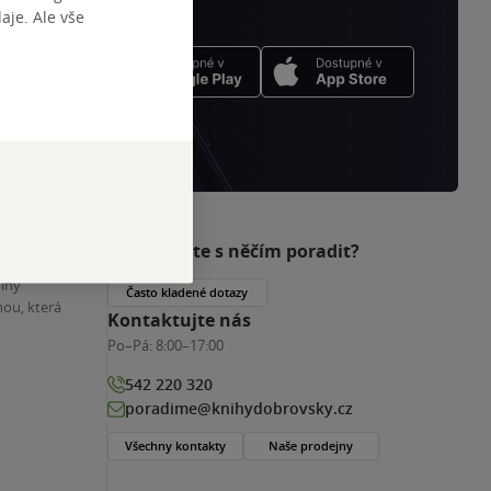
je. Ale vše
Potřebujete s něčím poradit?
nihy
Často kladené dotazy
ou, která
Kontaktujte nás
Po–Pá:
8:00–17:00
542 220 320
poradime@knihydobrovsky.cz
Všechny kontakty
Naše prodejny