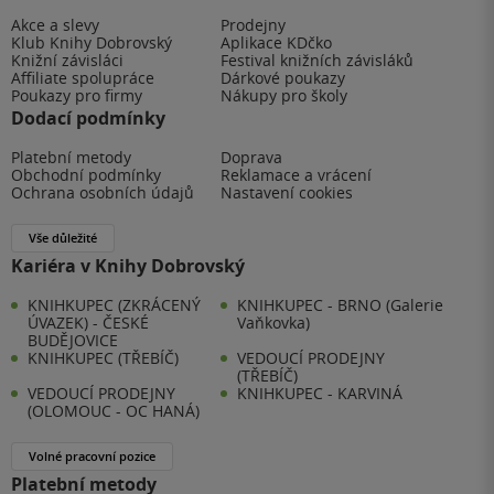
Akce a slevy
Prodejny
Klub Knihy Dobrovský
Aplikace KDčko
Knižní závisláci
Festival knižních závisláků
Affiliate spolupráce
Dárkové poukazy
Poukazy pro firmy
Nákupy pro školy
Dodací podmínky
Platební metody
Doprava
Obchodní podmínky
Reklamace a vrácení
Ochrana osobních údajů
Nastavení cookies
Vše důležité
Kariéra v Knihy Dobrovský
KNIHKUPEC (ZKRÁCENÝ
KNIHKUPEC - BRNO (Galerie
ÚVAZEK) - ČESKÉ
Vaňkovka)
BUDĚJOVICE
KNIHKUPEC (TŘEBÍČ)
VEDOUCÍ PRODEJNY
(TŘEBÍČ)
VEDOUCÍ PRODEJNY
KNIHKUPEC - KARVINÁ
(OLOMOUC - OC HANÁ)
Volné pracovní pozice
Platební metody