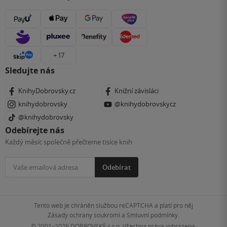
+ 17
Sledujte nás
KnihyDobrovsky.cz
Knižní závisláci
knihydobrovsky
@knihydobrovskycz
@knihydobrovsky
Odebírejte nás
Každý měsíc společně přečteme tisíce knih
Odebírat
Tento web je chráněn službou reCAPTCHA a platí pro něj
Zásady ochrany soukromí
a
Smluvní podmínky
.
© 2001–2026
DOBROVSKÝ s.r.o. Všechna práva vyhrazena.