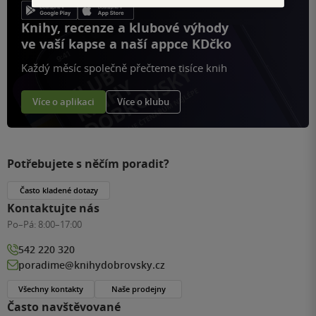
Knihy, recenze a klubové výhody
ve vaší kapse a naší appce KDčko
Každý měsíc společně přečteme tisíce knih
Více o aplikaci
Více o klubu
Potřebujete s něčím poradit?
Často kladené dotazy
Kontaktujte nás
Po–Pá:
8:00–17:00
542 220 320
poradime@knihydobrovsky.cz
Všechny kontakty
Naše prodejny
Často navštěvované