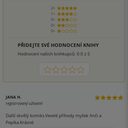
2×
5 hvězdiček
1×
4 hvězdičky
0×
3 hvězdičky
0×
2 hvězdičky
0×
1 hvezdička
PŘIDEJTE SVÉ HODNOCENÍ KNIHY
Hodnocení našich knihkupců: 0.0 z 5
1
2
3
4
5
JANA H.
registrovaný uživatel
Další skvělý komiks.Veselé příhody myšek Anči a
Pepíka.Krásné.