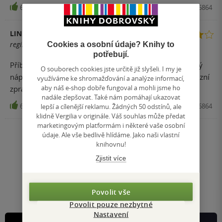
60
Kniha, PRÁH, 2017, 9788072526864
LINDA
registrovaný uživatel
Cookies a osobní údaje? Knihy to
potřebují.
Příběhy Anči Pepíka mě zaujaly už ve Čtyřlístku. Je dobrý
O souborech cookies jste určitě již slyšeli. I my je
nápad vydat příběhy i samostatně. Moc pěkné je i televizní
využíváme ke shromažďování a analýze informací,
aby náš e-shop dobře fungoval a mohli jsme ho
zpracování příběhů Anči a Pepíka.
nadále zlepšovat. Také nám pomáhají ukazovat
6
Kniha, PRÁH, 2017, 9788072526864
lepší a cílenější reklamu. Žádných 50 odstínů, ale
klidně Vergilia v originále. Váš souhlas může předat
marketingovým platformám i některé vaše osobní
údaje. Ale vše bedlivě hlídáme. Jako naši vlastní
Nahoru
knihovnu!
Zobrazeno 20 z 20
Zjistit více
1
/ 1
Přejít
na
stránku
Povolit vše
Povolit pouze nezbytné
Nastavení