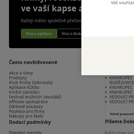
Váš souhla
ve vaší kapse a naší appce
Každý měsíc společně přečteme tisíce knih
Více o aplikaci
Více o klubu
Často navštěvované
Kariéra v K
Akce a slevy
KNIHKUPEC/
Prodejny
KNIHKUPEC 
Klub Knihy Dobrovský
BUDĚJOVIC
Aplikace KDčko
KNIHKUPEC -
Knižní závisláci
KNIHKUPEC 
Festival knižních závisláků
VEDOUCÍ PR
Affiliate spolupráce
VEDOUCÍ PR
Dárkové poukazy
Poukazy pro firmy
Volné pracovní
Nákupy pro školy
Píšeme Dobr
Dodací podmínky
Platební metody
Každý týden nov