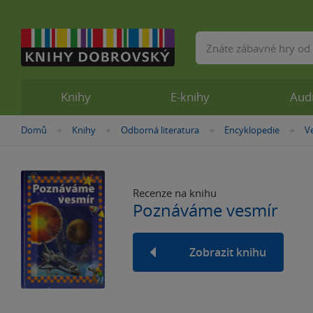
Vyhledávání
Knihy
E-knihy
Aud
Nacházíte
Domů
Knihy
Odborná literatura
Encyklopedie
V
»
»
»
»
se
zde:
Recenze na knihu
Poznáváme vesmír
Zobrazit knihu